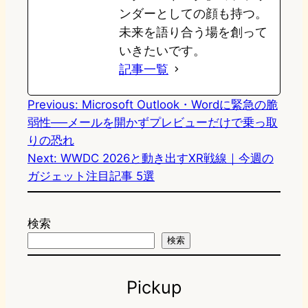
ンダーとしての顔も持つ。
未来を語り合う場を創って
いきたいです。
記事一覧
Previous:
Microsoft Outlook・Wordに緊急の脆
弱性──メールを開かずプレビューだけで乗っ取
りの恐れ
Next:
WWDC 2026と動き出すXR戦線｜今週の
ガジェット注目記事 5選
検索
検索
Pickup