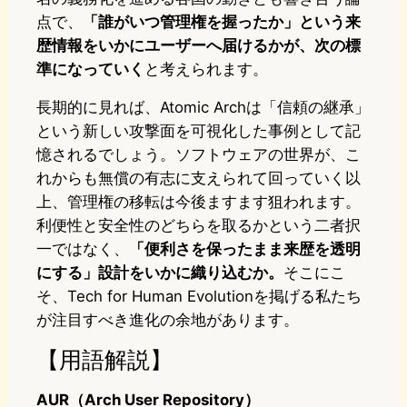
点で、
「誰がいつ管理権を握ったか」という来
歴情報をいかにユーザーへ届けるかが、次の標
準になっていく
と考えられます。
長期的に見れば、Atomic Archは「信頼の継承」
という新しい攻撃面を可視化した事例として記
憶されるでしょう。ソフトウェアの世界が、こ
れからも無償の有志に支えられて回っていく以
上、管理権の移転は今後ますます狙われます。
利便性と安全性のどちらを取るかという二者択
一ではなく、
「便利さを保ったまま来歴を透明
にする」設計をいかに織り込むか。
そこにこ
そ、Tech for Human Evolutionを掲げる私たち
が注目すべき進化の余地があります。
【用語解説】
AUR（Arch User Repository）