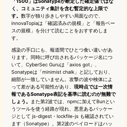
「1500」はSonatypeが断定した確定値ではな
く、コミュニティ集計を含む暫定的な上限で
す。
数字が独り歩きしやすい局面なので、
innovaTopiaは「確認済みの規模」と「報告ベー
スの規模」を分けて読むことをおすすめしま
す。
感染の手口にも、報道間でひとつ食い違いがあ
ります。同時に呼び出されるパッケージ名につ
いて、CyberSec Guruは「axios got」、
Sonatypeは「minimist chalk」と記しており、
細部が一致していません。攻撃の波や検体によ
って差がある可能性があり、
現時点では一次情
報であるSonatype表記を基準に読むのが無難で
しょう。
また第2波では、npmに加えてBunとい
うツールを使う経路が現れ、悪意あるパッケー
ジとして js-digest・lockfile-js も確認されてい
ます（Sonatype）。第2波のペイロードはハッ