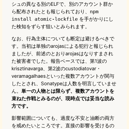
シュの異なる別のELFで、別のアカウント群か
ら配布されたとも報じられており、
npm
install atomic-lockfile
を手がかりにし
た検知をずらす狙いとみられます。
なお、行為主体についても断定は避けるべきで
す。当初は単独のarojasによる犯行と報じられ
ましたが、前述のとおりarojasはなりすまされ
た被害者でした。報告ベースでは、第1波の
krisztinavarga、第2波のcustodiatovar・
veramagalhaesといった複数アカウントが関与
したとされ、Sonatypeは人数を明言していませ
ん。
単一の人物とは限らず、複数アカウントを
束ねた作戦とみるのが、現時点では妥当な読み
方です。
影響範囲についても、過度な不安と油断の両方
を戒めたいところです。直接の影響を受けるの