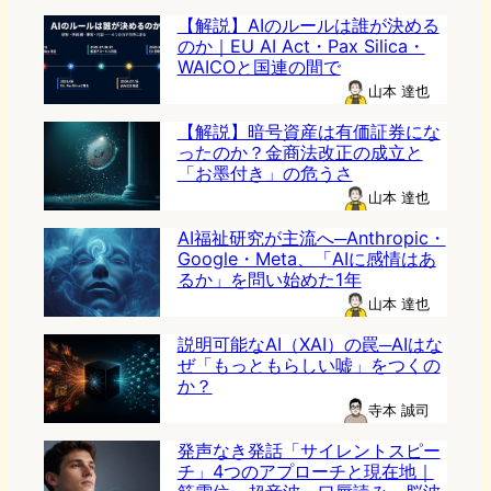
【解説】AIのルールは誰が決める
のか｜EU AI Act・Pax Silica・
WAICOと国連の間で
山本 達也
【解説】暗号資産は有価証券にな
ったのか？金商法改正の成立と
「お墨付き」の危うさ
山本 達也
AI福祉研究が主流へ─Anthropic・
Google・Meta、「AIに感情はあ
るか」を問い始めた1年
山本 達也
説明可能なAI（XAI）の罠─AIはな
ぜ「もっともらしい嘘」をつくの
か？
寺本 誠司
発声なき発話「サイレントスピー
チ」4つのアプローチと現在地｜