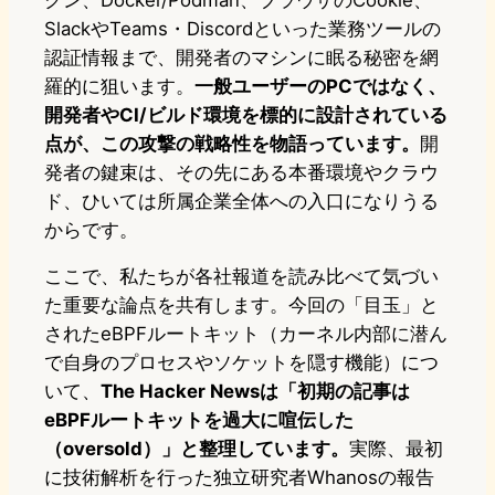
クン、Docker/Podman、ブラウザのCookie、
SlackやTeams・Discordといった業務ツールの
認証情報まで、開発者のマシンに眠る秘密を網
羅的に狙います。
一般ユーザーのPCではなく、
開発者やCI/ビルド環境を標的に設計されている
点が、この攻撃の戦略性を物語っています。
開
発者の鍵束は、その先にある本番環境やクラウ
ド、ひいては所属企業全体への入口になりうる
からです。
ここで、私たちが各社報道を読み比べて気づい
た重要な論点を共有します。今回の「目玉」と
されたeBPFルートキット（カーネル内部に潜ん
で自身のプロセスやソケットを隠す機能）につ
いて、
The Hacker Newsは「初期の記事は
eBPFルートキットを過大に喧伝した
（oversold）」と整理しています。
実際、最初
に技術解析を行った独立研究者Whanosの報告