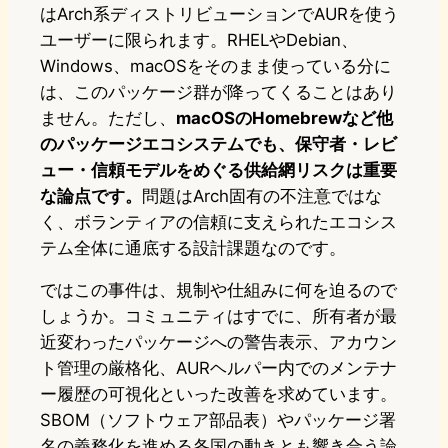
はArch系ディストリビューションでAURを使う
ユーザーに限られます。RHELやDebian、
Windows、macOSをそのまま使っている分に
は、このパッケージ群が降ってくることはあり
ません。ただし、
macOSのHomebrewなど他
のパッケージエコシステムでも、保守者・レビ
ュー・信頼モデルをめぐる供給網リスクは重要
な論点です。
問題はArch固有の不注意ではな
く、ボランティアの信頼に支えられたエコシス
テム全体に通底する設計課題なのです。
ではこの事件は、規制や仕組みに何を迫るので
しょうか。コミュニティはすでに、所有者が最
近変わったパッケージへの警告表示、アカウン
ト管理の厳格化、AURヘルパー内でのメンテナ
ー履歴の可視化といった改善を求めています。
SBOM（ソフトウェア部品表）やパッケージ署
名の義務化を進める各国の動きとも響き合う論