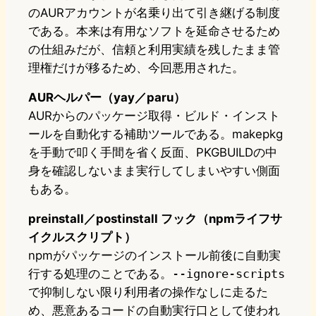
のAURアカウントが名乗り出て引き継げる制度
である。本来は有用なソフトを延命させるため
の仕組みだが、信頼と利用実績を残したまま管
理権だけが移るため、今回悪用された。
AURヘルパー（yay／paru）
AURからのパッケージ取得・ビルド・インスト
ールを自動化する補助ツールである。makepkg
を手動で叩く手間を省く反面、PKGBUILDの中
身を確認しないまま実行してしまいやすい側面
もある。
preinstall／postinstall フック（npmライフサ
イクルスクリプト）
npmがパッケージのインストール前後に自動実
行する処理のことである。
--ignore-scripts
で抑制しない限り利用者の操作なしに走るた
め、悪意あるコードの自動実行口として使われ