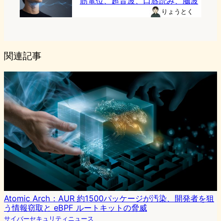
筋電位、超音波、口唇読み、脳波
りょうとく
関連記事
Atomic Arch：AUR 約1500パッケージが汚染、開発者を狙
う情報窃取と eBPF ルートキットの脅威
サイバーセキュリティニュース