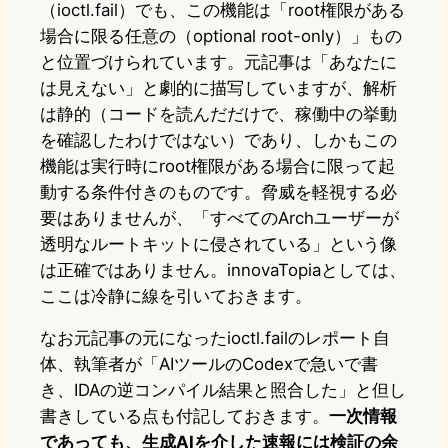
（ioctl.fail）でも、この機能は「root権限がある
場合に限る任意の（optional root-only）」もの
と位置づけられています。元記事は「あなたに
は見えない」と劇的に描写していますが、解析
は静的（コードを読んだだけで、稼働中の挙動
を確認したわけではない）であり、しかもこの
機能は実行時にroot権限がある場合に限って起
動する条件付きのものです。脅威を軽視する必
要はありませんが、「すべてのArchユーザーが
透明なルートキットに侵されている」という像
は正確ではありません。innovaTopiaとしては、
ここは冷静に線を引いておきます。
なお元記事の元になったioctl.failのレポート自
体、執筆者が「AIツールのCodexで急いで書
き、IDAの逆コンパイル結果と照合した」と但し
書きしている点も付記しておきます。
一次情報
であっても、生成AIを介した速報には検証の余