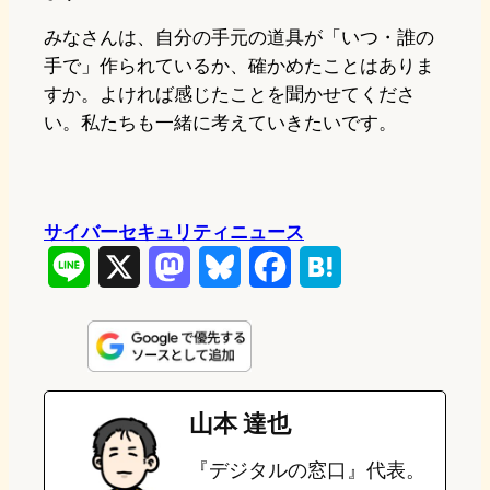
みなさんは、自分の手元の道具が「いつ・誰の
手で」作られているか、確かめたことはありま
すか。よければ感じたことを聞かせてくださ
い。私たちも一緒に考えていきたいです。
サイバーセキュリティニュース
L
X
M
B
F
H
i
a
l
a
a
n
s
u
c
t
e
t
e
e
e
山本 達也
o
s
b
n
『デジタルの窓口』代表。
d
k
o
a