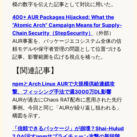
模の数字を伝えた記事として対比に用いた。
400+ AUR Packages Hijacked: What the
“Atomic Arch” Campaign Means for Supply-
Chain Security（StepSecurity）
（外部）
AUR事案を、パッケージエコシステム全体の信
頼モデルや保守者管理の問題として位置づける
記事。影響範囲を広げる視点を補った。
【関連記事】
npmとArch Linux AURで大規模供給連鎖攻
撃、フィッシング手法で週3000万DL影響
AURが過去にChaos RAT配布に悪用された先行
事例。今回と同じ「AURが繰り返し狙われる」
構図を示す。
「信頼できるパッケージ」が崩壊？Shai-Hulud
2.0が示すnpmサプライチェーン攻撃の新段階