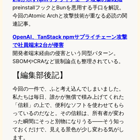
preinstallフックとBunを悪用する手口を解説。
今回のAtomic Archと攻撃技術が重なる必読の関
連記事。
OpenAI、TanStack npmサプライチェーン攻撃
で社員端末2台が侵害
開発者端末経由の侵害という同型パターン。
SBOMやCRAなど規制論点も整理されている。
【編集部後記】
今回の一件で、ふと考え込んでしまいました。
私たちは毎日、誰かが無償で積み上げてくれた
「信頼」の上で、便利なソフトを使わせてもら
っているのだなと。その信頼は、所有者が変わ
った瞬間にそっと別物になりうる——そう知っ
ておくだけで、見える景色が少し変わる気がし
ます。