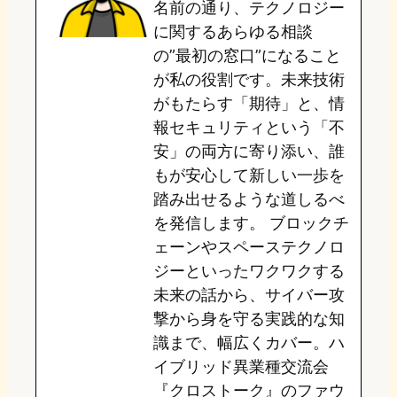
名前の通り、テクノロジー
o
y
o
に関するあらゆる相談
の”最初の窓口”になること
n
k
が私の役割です。未来技術
がもたらす「期待」と、情
報セキュリティという「不
安」の両方に寄り添い、誰
もが安心して新しい一歩を
踏み出せるような道しるべ
を発信します。 ブロックチ
ェーンやスペーステクノロ
ジーといったワクワクする
未来の話から、サイバー攻
撃から身を守る実践的な知
識まで、幅広くカバー。ハ
イブリッド異業種交流会
『クロストーク』のファウ