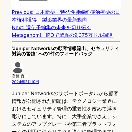
n
k
Previous:
日本新薬、特発性肺線維症治療薬の日
本権利獲得 – 製薬業界の最新動向
Next:
遺伝子編集の未来を切り拓く
Metagenomi、IPOで驚異の9,375万ドル調達
“Juniper Networksの顧客情報流出、セキュリティ
対策の警鐘” への1件のフィードバック
高橋 真一
2024年2月10日
Juniper Networksのサポートポータルから顧客
情報が公開された問題は、テクノロジー業界に
おけるセキュリティ管理の重要性を改めて浮き
彫りにしています。特に、大手企業でさえ、シ
ステムのアップグレードや第三者プラットフォ
ームの利用に伴うリスクを適切に管理できてい