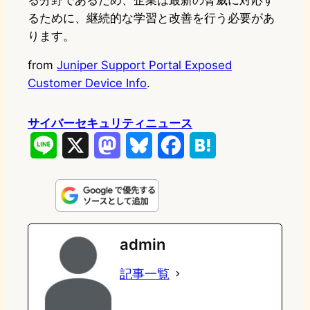
る分野であるため、企業は最新の脅威に対応す
るために、継続的な学習と改善を行う必要があ
ります。
from
Juniper Support Portal Exposed
Customer Device Info
.
サイバーセキュリティニュース
L
X
M
B
F
H
i
a
l
a
a
n
s
u
c
t
e
t
e
e
e
admin
o
s
b
n
記事一覧
d
k
o
a
o
y
o