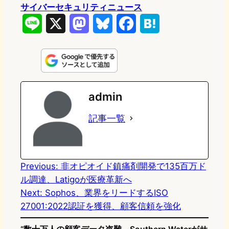
サイバーセキュリティニュース
L
X
M
B
F
H
i
a
l
a
a
n
s
u
c
t
e
t
e
e
e
admin
o
s
b
n
記事一覧
d
k
o
a
o
y
o
n
k
Previous:
非オピオイド鎮痛剤開発で135百万ド
ル調達、Latigoが医療革新へ
Next:
Sophos、業界をリードするISO
27001:2022認証を獲得、顧客信頼を強化