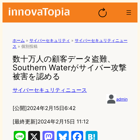
ホーム
»
サイバーセキュリティ
»
サイバーセキュリティニュー
ス
»
個別投稿
数十万人の顧客データ盗難、
Southern Waterがサイバー攻撃
被害を認める
サイバーセキュリティニュース
admin
[公開]
2024年2月15日6:42
[最終更新]
2024年2月15日 11:12
L
X
M
B
F
H