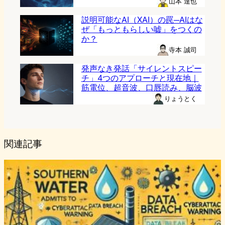
山本 達也
説明可能なAI（XAI）の罠─AIはな
ぜ「もっともらしい嘘」をつくの
か？
寺本 誠司
発声なき発話「サイレントスピー
チ」4つのアプローチと現在地｜
筋電位、超音波、口唇読み、脳波
りょうとく
関連記事