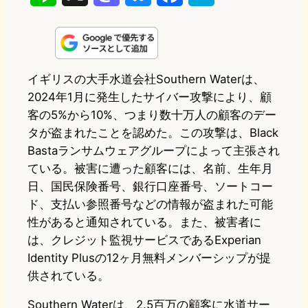
i
a
l
a
a
n
s
u
c
t
e
t
e
e
e
イギリスの大手水道会社Southern Waterは、
2024年1月に発生したサイバー攻撃により、顧
o
s
b
n
客の5%から10%、つまり数十万人の顧客のデー
d
k
o
a
タが盗まれたことを認めた。この攻撃は、Black
o
y
o
Bastaランサムウェアグループによって主張され
ている。被害に遭った顧客には、名前、生年月
n
k
日、国民保険番号、銀行口座番号、ソートコー
ド、支払い参照番号などの情報が盗まれた可能
性があると通知されている。また、被害者に
は、クレジット監視サービスであるExperian
Identity Plusの12ヶ月無料メンバーシップが提
供されている。
Southern Waterは、2.5百万の顧客に水道サー