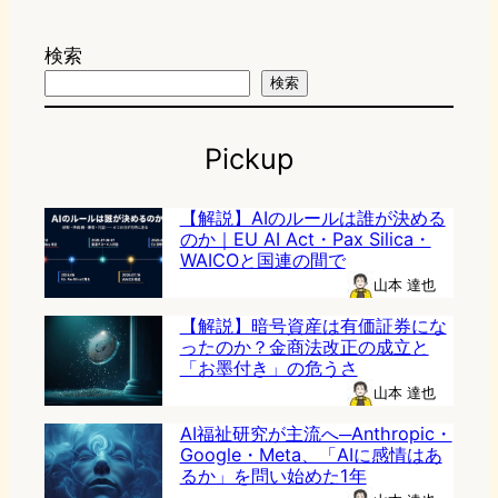
検索
検索
Pickup
【解説】AIのルールは誰が決める
のか｜EU AI Act・Pax Silica・
WAICOと国連の間で
山本 達也
【解説】暗号資産は有価証券にな
ったのか？金商法改正の成立と
「お墨付き」の危うさ
山本 達也
AI福祉研究が主流へ─Anthropic・
Google・Meta、「AIに感情はあ
るか」を問い始めた1年