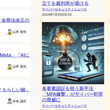
立てを裁判所が退ける
サイバーセキュリティニュース
2024年1月25日9:55
？金商法改正の
山本 達也
Meta、「AIに
山本 達也
多要素認証を狙う新手法
っともらしい嘘」
「MFA爆撃」がサイバー犯罪
の脅威に
寺本 誠司
サイバーセキュリティニュース