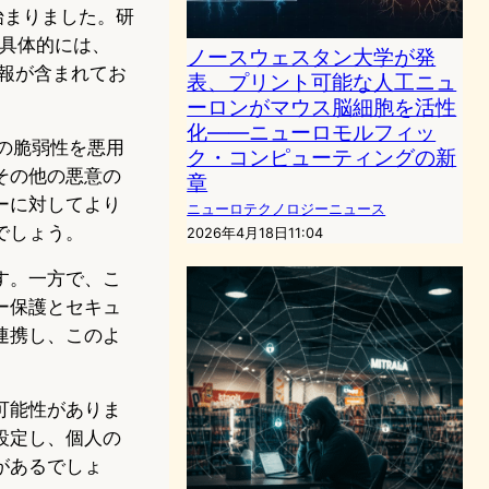
始まりました。研
。具体的には、
ノースウェスタン大学が発
情報が含まれてお
表、プリント可能な人工ニュ
ーロンがマウス脳細胞を活性
化——ニューロモルフィッ
の脆弱性を悪用
ク・コンピューティングの新
その他の悪意の
章
ーに対してより
ニューロテクノロジーニュース
でしょう。
2026年4月18日11:04
す。一方で、こ
ー保護とセキュ
連携し、このよ
可能性がありま
設定し、個人の
があるでしょ