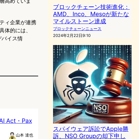
層高めていま
ブロックチェーン技術進化：
AMD、Inco、Mesoが新たな
マイルストーン達成
ティ企業が連携
ブロックチェーンニュース
具体的には、
2024年2月22日9:10
デバイス情
Act・Pax
スパイウェア訴訟でApple勝
訴、NSO Groupの却下申し
山本 達也