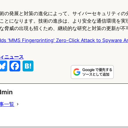
術の発展と対策の進化によって、サイバーセキュリティの
ことになります。技術の進歩は、より安全な通信環境を実
な脅威の出現も招くため、継続的な研究と対策の更新が不
s 'MMS Fingerprinting' Zero-Click Attack to Spyware A
ィニュース
B
F
H
l
a
a
u
c
t
dmin
e
e
e
事一覧
s
b
n
k
o
a