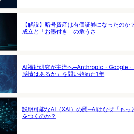
【解説】暗号資産は有価証券になったのか
成立と「お墨付き」の危うさ
AI福祉研究が主流へ─Anthropic・Google・
感情はあるか」を問い始めた1年
説明可能なAI（XAI）の罠─AIはなぜ「も
をつくのか？