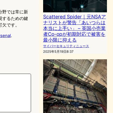
分野では常に新
Scattered Spider｜元NSAア
現するための鍵
ナリストが警告「あいつらは
可欠です。
本当に上手い」 – 英国小売業
者Co-opが初期対応で被害を
rsenal
.
最小限に抑える
サイバーセキュリティニュース
2025年5月19日8:37