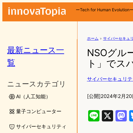
ーTech for Human Evolution
ホーム
»
サイバーセキュ
最新ニュース一
NSOグル
覧
ト」でス
サイバーセキュリテ
ニュースカテゴリ
[公開]
2024年2月20
AI（人工知能）
量子コンピューター
L
X
M
サイバーセキュリティ
i
a