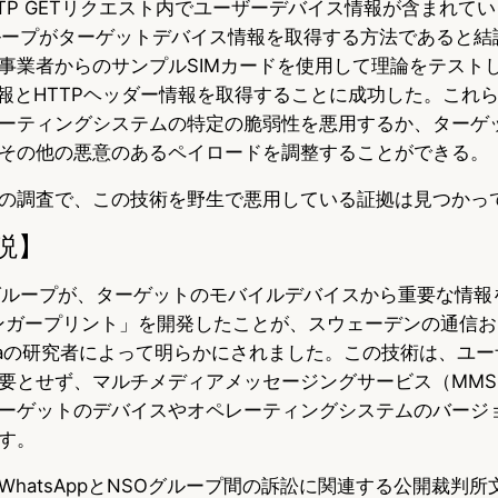
HTTP GETリクエスト内でユーザーデバイス情報が含まれて
ループがターゲットデバイス情報を取得する方法であると結
事業者からのサンプルSIMカードを使用して理論をテスト
nt情報とHTTPヘッダー情報を取得することに成功した。これ
ーティングシステムの特定の脆弱性を悪用するか、ターゲ
usやその他の悪意のあるペイロードを調整することができる。
の調査で、この技術を野生で悪用している証拠は見つかっ
説】
グループが、ターゲットのモバイルデバイスから重要な情報
ンガープリント」を開発したことが、スウェーデンの通信
eaの研究者によって明らかにされました。この技術は、ユ
要とせず、マルチメディアメッセージングサービス（MM
ーゲットのデバイスやオペレーティングシステムのバージ
す。
hatsAppとNSOグループ間の訴訟に関連する公開裁判所