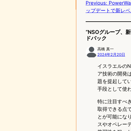
Previous:
PowerWa
o
ップデートで新レベ
n
“NSOグループ、
ドバック
高橋 真一
2024年2月20日
イスラエルのN
ア技術の開発
題を提起して
手段として使
特に注目すべ
取得できる点
とが可能にな
スやオペレー