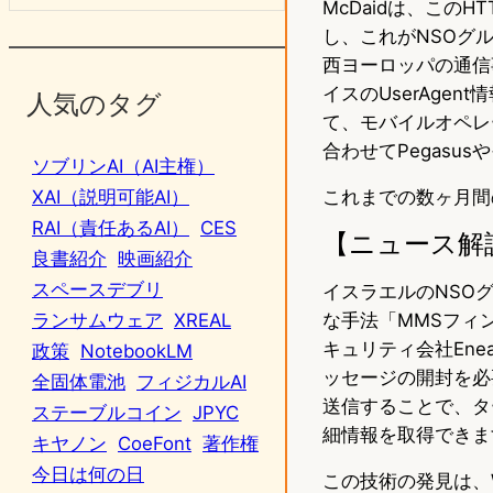
McDaidは、この
し、これがNSOグ
西ヨーロッパの通信
イスのUserAge
人気のタグ
て、モバイルオペレ
合わせてPegas
ソブリンAI（AI主権）
これまでの数ヶ月間
XAI（説明可能AI）
RAI（責任あるAI）
CES
【ニュース解
良書紹介
映画紹介
スペースデブリ
イスラエルのNSO
な手法「MMSフィ
ランサムウェア
XREAL
キュリティ会社En
政策
NotebookLM
ッセージの開封を必
全固体電池
フィジカルAI
送信することで、タ
ステーブルコイン
JPYC
細情報を取得できま
キヤノン
CoeFont
著作権
今日は何の日
この技術の発見は、W