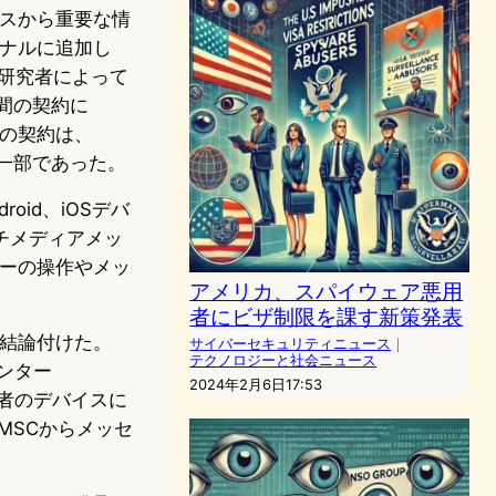
イスから重要な情
セナルに追加し
の研究者によって
間の契約に
この契約は、
の一部であった。
oid、iOSデバ
チメディアメッ
ザーの操作やメッ
アメリカ、スパイウェア悪用
者にビザ制限を課す新策発表
ると結論付けた。
サイバーセキュリティニュース
｜
テクノロジーと社会ニュース
ンター
2024年2月6日17:53
信者のデバイスに
MSCからメッセ