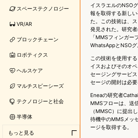
イスラエルのNSO
n
s
スペーステクノロジー
報を取得する新しい
e
t
た。この技術は、ス
VR/AR
o
発見された。研究者
「MMSフィンガー
ブロックチェーン
d
WhatsAppとN
o
ロボティクス
この技術を使用すると、
n
イスおよびそのオペ
ヘルスケア
セージングサービス
セージの開封は必要
マルチスピーシーズ
Eneaの研究者Cat
テクノロジーと社会
MMSフローは、送
（MMSC）に提出
半導体
待機中のMMSメッ
ージを取得する。
もっと見る