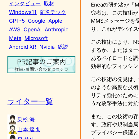
インタビュー
取材
Eneaの研究者が
Windows11
防災テック
究者は、この技術が
MMSメッセージを
GPT-5
Google
Apple
り、これがデバイス
AWS
OpenAI
Anthropic
Meta
Microsoft
この技術により、N
Android XR
Nvidia
総説
するか、またはター
あるペイロードを調
効果的なフィッシン
この技術の発見は、
のような高度な技術
リティ強化のために
ライター一覧
うな攻撃手法に対抗
また、この技術の存
乗杉 海
す。政府や規制当局
山本 達也
プライバシー保護と