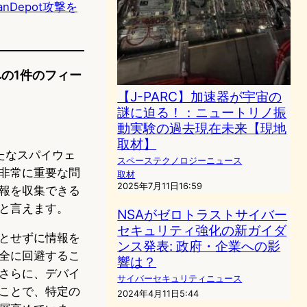
oanDepot攻撃を
への1件のフィー
【J-PARC】加速器が宇宙の
謎に迫る！：ニュートリノ振
動実験の過去現在未来【現地
取材】
たなスパイウェ
スペーステクノロジーニュース
非常に重要な問
取材
2025年7月11日16:59
報を収集できる
と言えます。
NSAがゼロトラストサイバー
セキュリティ強化の新ガイダ
とせずに情報を
ンス発表: 政府・企業への影
全に回避するこ
響は？
さらに、デバイ
サイバーセキュリティニュース
ことで、特定の
2024年4月11日5:44