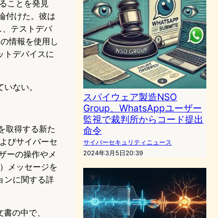
いることを発見
論付けた。彼は
し、テストデバ
らの情報を使用し
ットデバイスに
ていない。
スパイウェア製造NSO
Group、WhatsAppユーザー
監視で裁判所からコード提出
を取得する新た
命令
およびサイバーセ
サイバーセキュリティニュース
ーザーの操作やメ
2024年3月5日20:39
S）メッセージを
ョンに関する詳
文書の中で、