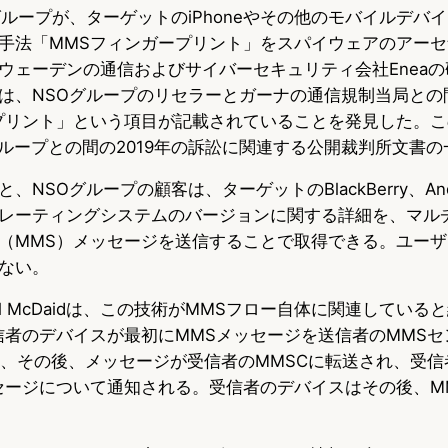
グループが、ターゲットのiPhoneやその他のモバイルデバ
u
c
t
手法「MMSフィンガープリント」をスパイウェアのアー
e
e
e
ウェーデンの通信およびサイバーセキュリティ会社Enea
s
b
n
は、NSOグループのリセラーとガーナの通信規制当局との
プリント」という項目が記載されていることを発見した。
k
o
a
SOグループとの間の2019年の訴訟に関連する公開裁判所文書
y
o
NSOグループの顧客は、ターゲットのBlackBerry、Andr
k
レーティングシステムのバージョンに関する詳細を、マル
（MMS）メッセージを送信することで取得できる。ユー
ない。
hal McDaidは、この技術がMMSフロー自体に関連してい
信者のデバイスが最初にMMSメッセージを送信者のMMSセ
し、その後、メッセージが受信者のMMSCに転送され、受
セージについて通知される。受信者のデバイスはその後、M