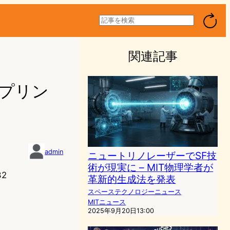
検
索
関連記事
ープリン
admin
ニュートリノレーザーでSF技
術が現実に – MIT物理学者が
32
革新的生成法を発表
スペーステクノロジーニュース
MITニュース
2025年9月20日13:00