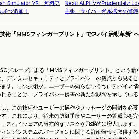
sh Simulator VR、無料ア
Next:
ALPHVがPrudentialとL
y
o
ル6つ追加！
主張、サイバー脅威拡大の警鐘
k
新技術「MMSフィンガープリント」でスパイ活動革新” 
SOグループによる「MMSフィンガープリント」という新
は、デジタルセキュリティとプライバシーの観点から見ると
います。この技術が、ユーザーの知らないうちにデバイス情
われることは、プライバシー侵害の新たな段階を示している
きは、この技術がユーザーの操作やメッセージの開封を必要
です。これにより、従来の防御手段やユーザーの警戒心を完
り、スパイウェアの潜在的なリスクが飛躍的に増大します。
ティングシステムのバージョンに関する詳細情報を取得する