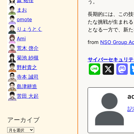
森 祐佳
う。
まお
長期的には、この技
omote
たな挑戦が生まれる
りょうとく
となる一方で、新た
Ami
from
NSO Group Add
荒木 啓介
菊池 紗槻
サイバーセキュリテ
野村貴之
L
X
M
寺本 誠司
i
a
島津耕造
n
s
a
苦田 大起
e
t
記
o
アーカイブ
d