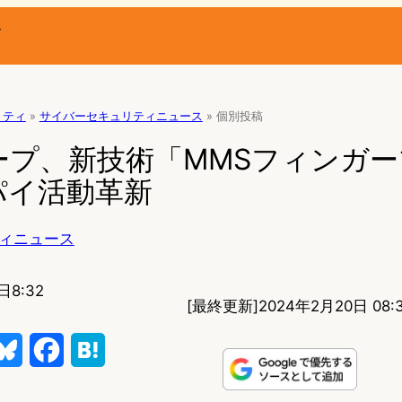
ー
リティ
»
サイバーセキュリティニュース
»
個別投稿
ープ、新技術「MMSフィンガ
パイ活動革新
ィニュース
日8:32
[最終更新]
2024年2月20日 08:
B
F
H
l
a
a