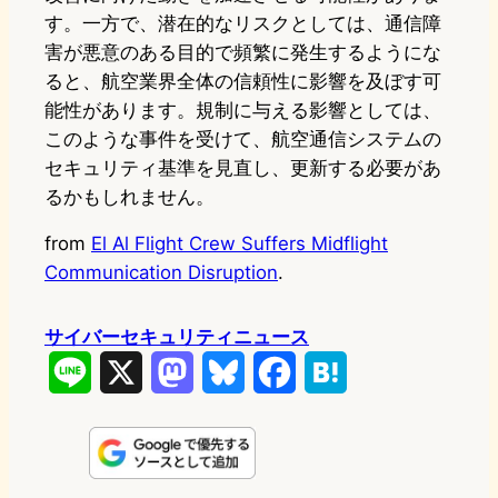
す。一方で、潜在的なリスクとしては、通信障
害が悪意のある目的で頻繁に発生するようにな
ると、航空業界全体の信頼性に影響を及ぼす可
能性があります。規制に与える影響としては、
このような事件を受けて、航空通信システムの
セキュリティ基準を見直し、更新する必要があ
るかもしれません。
from
El Al Flight Crew Suffers Midflight
Communication Disruption
.
サイバーセキュリティニュース
L
X
M
B
F
H
i
a
l
a
a
n
s
u
c
t