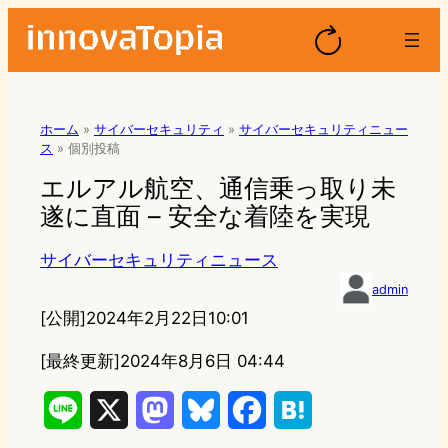
ホーム
»
サイバーセキュリティ
»
サイバーセキュリティニュー
ス
»
個別投稿
エルアル航空、通信乗っ取り未
遂に直面 – 安全な着陸を実現
サイバーセキュリティニュース
admin
[公開]
2024年2月22日10:01
[最終更新]
2024年8月6日 04:44
L
X
M
B
F
H
i
a
l
a
a