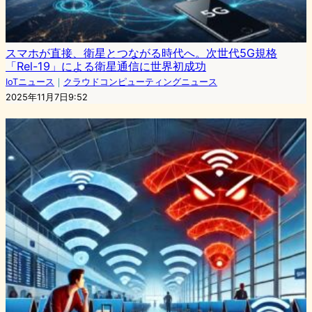
スマホが直接、衛星とつながる時代へ。次世代5G規格
「Rel-19」による衛星通信に世界初成功
IoTニュース
｜
クラウドコンピューティングニュース
2025年11月7日9:52