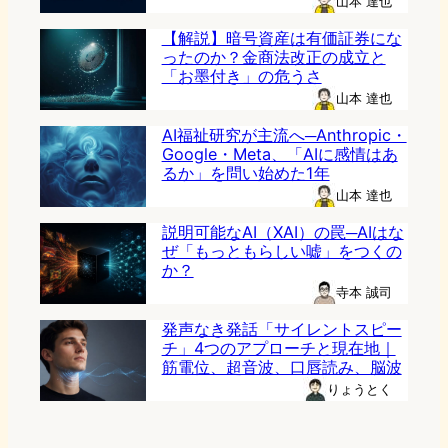
山本 達也
【解説】暗号資産は有価証券にな
ったのか？金商法改正の成立と
「お墨付き」の危うさ
山本 達也
AI福祉研究が主流へ─Anthropic・
Google・Meta、「AIに感情はあ
るか」を問い始めた1年
山本 達也
説明可能なAI（XAI）の罠─AIはな
ぜ「もっともらしい嘘」をつくの
か？
寺本 誠司
発声なき発話「サイレントスピー
チ」4つのアプローチと現在地｜
筋電位、超音波、口唇読み、脳波
りょうとく