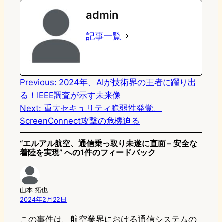
e
t
e
e
e
admin
o
s
b
n
記事一覧
d
k
o
a
o
y
o
n
k
Previous:
2024年、AIが技術界の王者に躍り出
る！IEEE調査が示す未来像
Next:
重大セキュリティ脆弱性発覚、
ScreenConnect攻撃の危機迫る
“エルアル航空、通信乗っ取り未遂に直面 – 安全な
着陸を実現” への1件のフィードバック
山本 拓也
2024年2月22日
この事件は、航空業界における通信システムの