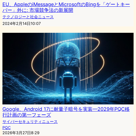
EU、AppleのiMessageとMicrosoftのBingを「ゲートキー
パー」外に: 市場競争法の新展開
テクノロジーと社会ニュース
2024年2月14日10:07
Google、Android 17に耐量子暗号を実装—2029年PQC移
行計画の第一フェーズ
サイバーセキュリティニュース
PQC
2026年3月27日8:29