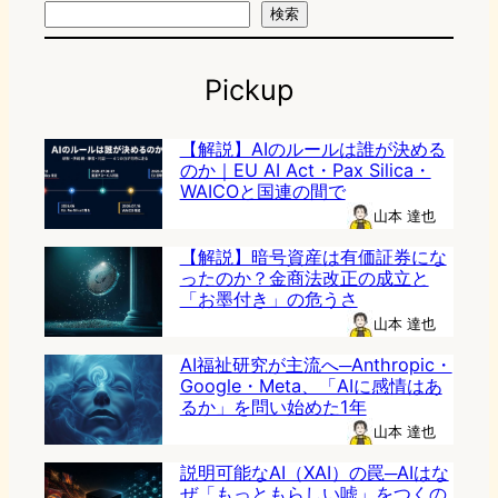
検索
Pickup
【解説】AIのルールは誰が決める
のか｜EU AI Act・Pax Silica・
WAICOと国連の間で
山本 達也
【解説】暗号資産は有価証券にな
ったのか？金商法改正の成立と
「お墨付き」の危うさ
山本 達也
AI福祉研究が主流へ─Anthropic・
Google・Meta、「AIに感情はあ
るか」を問い始めた1年
山本 達也
説明可能なAI（XAI）の罠─AIはな
ぜ「もっともらしい嘘」をつくの