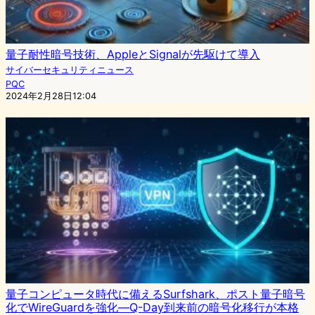
量子耐性暗号技術、AppleとSignalが先駆けて導入
サイバーセキュリティニュース
PQC
2024年2月28日12:04
量子コンピュータ時代に備えるSurfshark、ポスト量子暗号
化でWireGuardを強化—Q-Day到来前の暗号化移行が本格