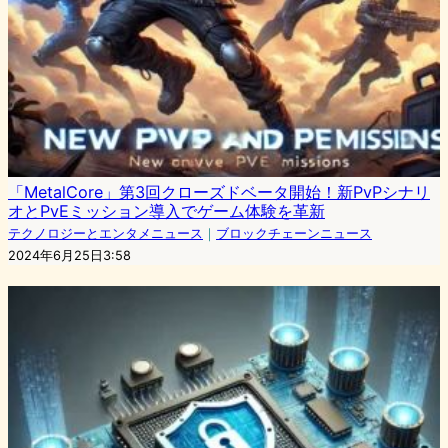
「MetalCore」第3回クローズドベータ開始！新PvPシナリ
オとPvEミッション導入でゲーム体験を革新
テクノロジーとエンタメニュース
｜
ブロックチェーンニュース
2024年6月25日3:58