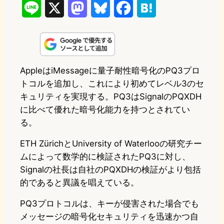
L
X
M
B
F
H
i
a
l
a
a
n
s
u
c
t
e
t
e
e
e
AppleはiMessageに量子耐性暗号化のPQ3プロ
トコルを追加し、これにより初めてレベル3のセ
o
s
b
n
キュリティを実現する。PQ3はSignalのPQXDH
d
k
o
a
に比べて優れた暗号化能力を持つとされてい
o
y
o
る。
n
k
ETH ZürichとUniversity of Waterlooの研究チー
ムによって数学的に検証されたPQ3に対し、
Signalの社長は自社のPQXDHの検証がより包括
的であると異議を唱えている。
PQ3プロトコルは、キーが侵害された場合でも
メッセージの暗号化セキュリティを迅速かつ自