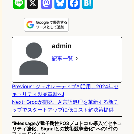
L
X
M
B
F
H
i
a
l
a
a
n
s
u
c
t
e
t
e
e
e
admin
o
s
b
n
記事一覧
d
k
o
a
o
y
o
n
k
Previous:
ジェネレーティブAI活用、2024年セ
キュリティ製品革新へ!
Next:
Groqが開発、AI言語処理を革新する新チ
ップでスタートアップに低コスト解決策提供
“iMessageが量子耐性PQ3プロトコル導入でセキュ
リティ強化、Signalとの技術競争激化” への1件の