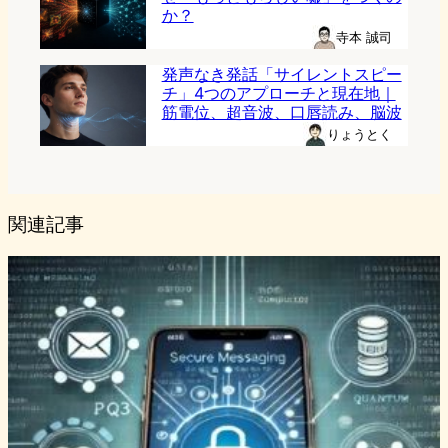
か？
寺本 誠司
発声なき発話「サイレントスピー
チ」4つのアプローチと現在地｜
筋電位、超音波、口唇読み、脳波
りょうとく
関連記事