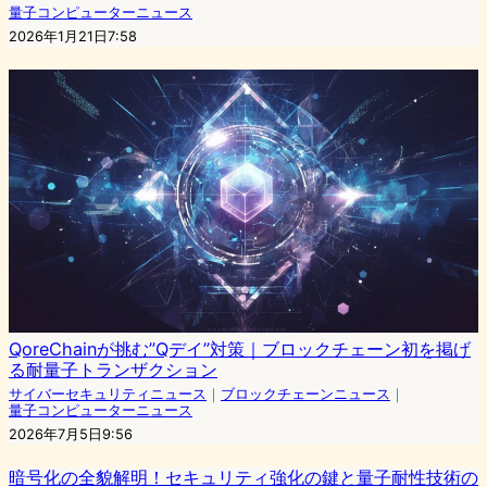
量子コンピューターニュース
2026年1月21日7:58
QoreChainが挑む”Qデイ”対策｜ブロックチェーン初を掲げ
る耐量子トランザクション
サイバーセキュリティニュース
｜
ブロックチェーンニュース
｜
量子コンピューターニュース
2026年7月5日9:56
暗号化の全貌解明！セキュリティ強化の鍵と量子耐性技術の