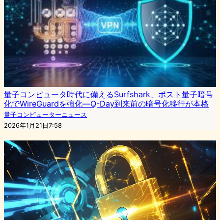
量子コンピュータ時代に備えるSurfshark、ポスト量子暗号
化でWireGuardを強化—Q-Day到来前の暗号化移行が本格
量子コンピューターニュース
2026年1月21日7:58