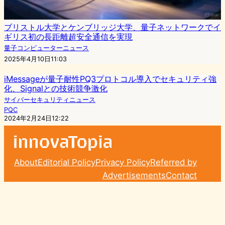
ブリストル大学とケンブリッジ大学、量子ネットワークでイ
ギリス初の長距離超安全通信を実現
量子コンピューターニュース
2025年4月10日11:03
iMessageが量子耐性PQ3プロトコル導入でセキュリティ強
化、Signalとの技術競争激化
サイバーセキュリティニュース
PQC
2024年2月24日12:22
About
Editorial Policy
Privacy Policy
Referred by
Advertisements
Contact