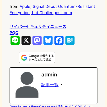
from
Apple, Signal Debut Quantum-Resistant
Encryption, but Challenges Loom
.
サイバーセキュリティニュース
PQC
L
X
M
B
F
H
i
a
l
a
a
n
s
u
c
t
e
t
e
e
e
admin
o
s
b
n
記事一覧
d
k
o
a
o
y
o
n
k