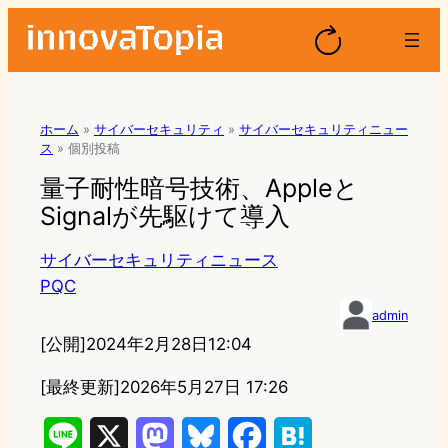
ホーム
»
サイバーセキュリティ
»
サイバーセキュリティニュー
ス
»
個別投稿
量子耐性暗号技術、Appleと
Signalが先駆けて導入
サイバーセキュリティニュース
PQC
admin
[公開]
2024年2月28日12:04
[最終更新]
2026年5月27日 17:26
L
X
M
B
F
H