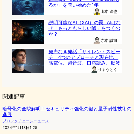
るか」を問い始めた1年
山本 達也
説明可能なAI（XAI）の罠─AIはな
ぜ「もっともらしい嘘」をつくの
か？
寺本 誠司
発声なき発話「サイレントスピー
チ」4つのアプローチと現在地｜
筋電位、超音波、口唇読み、脳波
りょうとく
関連記事
暗号化の全貌解明！セキュリティ強化の鍵と量子耐性技術の
進展
ブロックチェーンニュース
2024年1月18日1:25