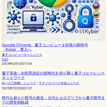
Google Chrome、量子コンピュータ対策の新暗号
「Kyber」導入へ
量子コンピューターニュース
PQC
2024年3月13日11:04
量子革命：AI意思決定の新時代を切り開く量子コヒーレンス
ネットワーク
AI（人工知能）ニュース
｜
テクノロジーと社会ニュース
2023年12月29日1:37
時代を超えた暗号の進化：古代ヒエログリフから量子暗号ま
での歴史的軌跡