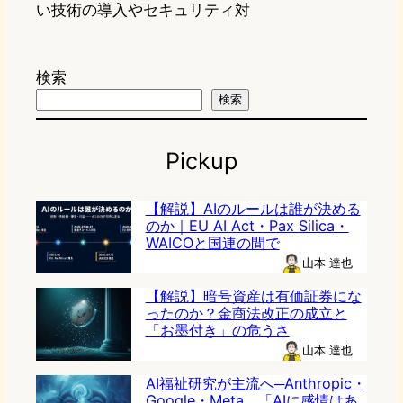
い技術の導入やセキュリティ対
検索
検索
Pickup
【解説】AIのルールは誰が決める
のか｜EU AI Act・Pax Silica・
WAICOと国連の間で
山本 達也
【解説】暗号資産は有価証券にな
ったのか？金商法改正の成立と
「お墨付き」の危うさ
山本 達也
AI福祉研究が主流へ─Anthropic・
Google・Meta、「AIに感情はあ