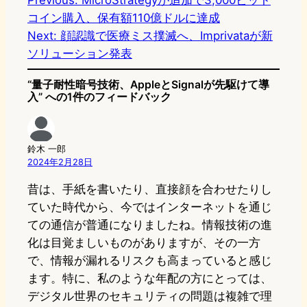
Previous:
MicroStrategyが追加で3,000ビット
コイン購入、保有額110億ドルに達成
Next:
顔認識で医療ミス撲滅へ、Imprivataが新
ソリューション発表
“量子耐性暗号技術、AppleとSignalが先駆けて導
入” への1件のフィードバック
鈴木 一郎
2024年2月28日
昔は、手紙を書いたり、直接顔を合わせたりし
ていた時代から、今ではインターネットを通じ
ての通信が普通になりましたね。情報技術の進
化は目覚ましいものがありますが、その一方
で、情報が漏れるリスクも高まっていると感じ
ます。特に、私のような年配の方にとっては、
デジタル世界のセキュリティの問題は複雑で理