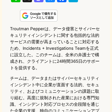
i
a
l
a
a
n
s
u
c
t
e
t
e
e
e
Troutman Pepperは、データ侵害とサイバーセ
キュリティインシデントに関する包括的な法的
o
s
b
n
サービスの需要が高まっていることに対応する
d
k
o
a
ため、Incidents + Investigations Teamを正式
o
y
o
に設立した。このチームは、全米の弁護士で構
成され、クライアントに24時間365日のサポー
n
k
トを提供する。
チームは、データまたはサイバーセキュリティ
インシデント中に企業が直面する法的、セキュ
リティ、およびコミュニケーションの課題に取
り組む。高度に規制された産業における専門知
識、インシデント対応プロセスの全段階を通じ
た企業の支援、独自のコミュニケーションアプ