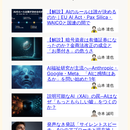
【解説】AIのルールは誰が決める
のか｜EU AI Act・Pax Silica・
WAICOと国連の間で
山本 達也
【解説】暗号資産は有価証券にな
ったのか？金商法改正の成立と
「お墨付き」の危うさ
山本 達也
AI福祉研究が主流へ─Anthropic・
Google・Meta、「AIに感情はあ
るか」を問い始めた1年
山本 達也
説明可能なAI（XAI）の罠─AIはな
ぜ「もっともらしい嘘」をつくの
か？
寺本 誠司
発声なき発話「サイレントスピー
チ」4つのアプローチと現在地｜