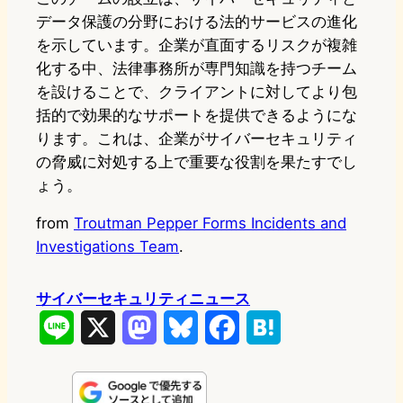
データ保護の分野における法的サービスの進化
を示しています。企業が直面するリスクが複雑
化する中、法律事務所が専門知識を持つチーム
を設けることで、クライアントに対してより包
括的で効果的なサポートを提供できるようにな
ります。これは、企業がサイバーセキュリティ
の脅威に対処する上で重要な役割を果たすでし
ょう。
from
Troutman Pepper Forms Incidents and
Investigations Team
.
サイバーセキュリティニュース
L
X
M
B
F
H
i
a
l
a
a
n
s
u
c
t