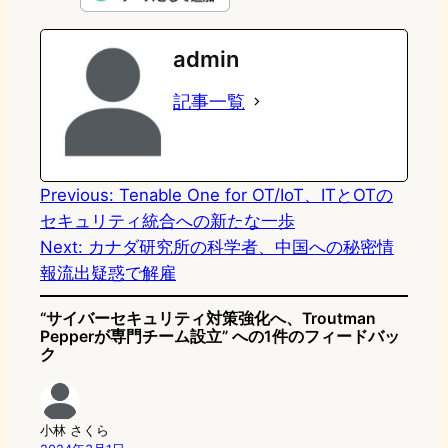
e
t
e
e
e
admin
o
s
b
n
記事一覧
d
k
o
a
o
y
o
n
k
Previous:
Tenable One for OT/IoT、ITとOTの
セキュリティ統合への新たな一歩
Next:
カナダ研究所の科学者、中国への秘密情
報流出疑惑で解雇
“サイバーセキュリティ対策強化へ、Troutman
Pepperが専門チーム設立” への1件のフィードバッ
ク
小林 さくら