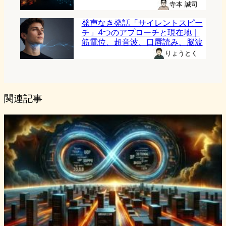
寺本 誠司
発声なき発話「サイレントスピー
チ」4つのアプローチと現在地｜
筋電位、超音波、口唇読み、脳波
りょうとく
関連記事