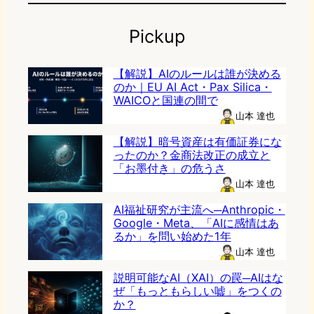
Pickup
【解説】AIのルールは誰が決める
のか｜EU AI Act・Pax Silica・
WAICOと国連の間で
山本 達也
【解説】暗号資産は有価証券にな
ったのか？金商法改正の成立と
「お墨付き」の危うさ
山本 達也
AI福祉研究が主流へ─Anthropic・
Google・Meta、「AIに感情はあ
るか」を問い始めた1年
山本 達也
説明可能なAI（XAI）の罠─AIはな
ぜ「もっともらしい嘘」をつくの
か？