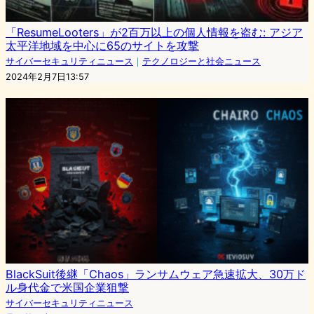
「ResumeLooters」が2百万以上の個人情報を盗む: アジア
太平洋地域を中心に65のサイトを攻撃
サイバーセキュリティニュース
｜
テクノロジーと社会ニュース
2024年2月7日13:57
BlackSuit後継「Chaos」ランサムウェア急速拡大、30万ド
ル身代金で米国企業狙撃
サイバーセキュリティニュース