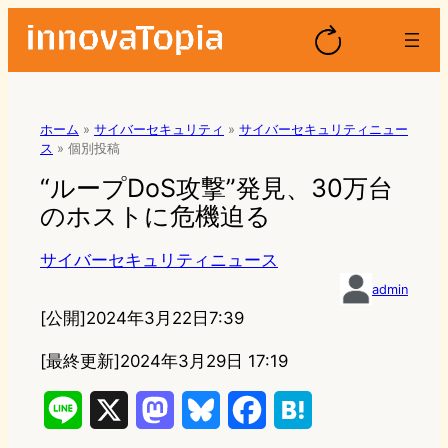
ホーム
»
サイバーセキュリティ
»
サイバーセキュリティニュー
ス
»
個別投稿
“ループDoS攻撃”発見、30万台
のホストに危機迫る
サイバーセキュリティニュース
admin
[公開]
2024年3月22日7:39
[最終更新]
2024年3月29日 17:19
L
X
M
B
F
H
i
a
l
a
a