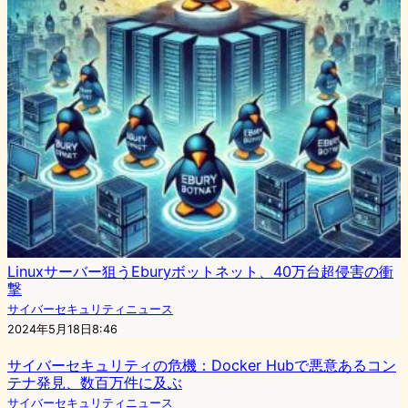
Linuxサーバー狙うEburyボットネット、40万台超侵害の衝
撃
サイバーセキュリティニュース
2024年5月18日8:46
サイバーセキュリティの危機：Docker Hubで悪意あるコン
テナ発見、数百万件に及ぶ
サイバーセキュリティニュース