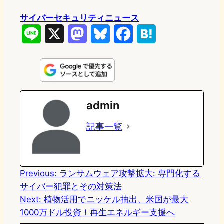
サイバーセキュリティニュース
L
X
M
B
F
H
i
a
l
a
a
n
s
u
c
t
e
t
e
e
e
admin
o
s
b
n
記事一覧
d
k
o
a
o
y
o
n
k
Previous:
ランサムウェア攻撃拡大: 専門化する
サイバー犯罪とその対策法
Next:
植物活用でニッケル抽出、米国が最大
1000万ドル投資！再生エネルギー支援へ