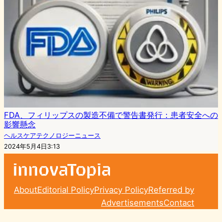
FDA、フィリップスの製造不備で警告書発行：患者安全への
影響懸念
ヘルスケアテクノロジーニュース
2024年5月4日3:13
About
Editorial Policy
Privacy Policy
Referred by
Advertisements
Contact