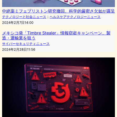
中絶薬ミフェプリストン研究撤回、科学的厳密さ欠如が露呈
テクノロジーと社会ニュース
｜
ヘルスケアテクノロジーニュース
2024年2月7日14:00
メキシコ発「Timbre Stealer」情報窃盗キャンペーン、製
造・運輸業を狙う
サイバーセキュリティニュース
2024年2月28日11:56