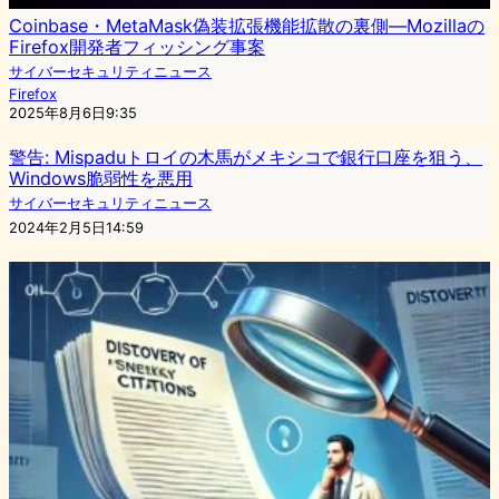
Coinbase・MetaMask偽装拡張機能拡散の裏側—Mozillaの
Firefox開発者フィッシング事案
サイバーセキュリティニュース
Firefox
2025年8月6日9:35
警告: Mispaduトロイの木馬がメキシコで銀行口座を狙う、
Windows脆弱性を悪用
サイバーセキュリティニュース
2024年2月5日14:59