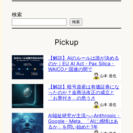
検索
検索
Pickup
【解説】AIのルールは誰が決める
のか｜EU AI Act・Pax Silica・
WAICOと国連の間で
山本 達也
【解説】暗号資産は有価証券にな
ったのか？金商法改正の成立と
「お墨付き」の危うさ
山本 達也
AI福祉研究が主流へ─Anthropic・
Google・Meta、「AIに感情はあ
るか」を問い始めた1年