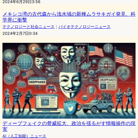
2024年6月29日3:56
メキシコ湾の古代森から浅水域の新種ムラサキガイ発見、科
学界に衝撃
テクノロジーと社会ニュース
｜
バイオテクノロジーニュース
2024年2月7日0:34
ディープフェイクの脅威拡大、政治を揺るがす情報操作の現
実
AI（人工知能）ニュース