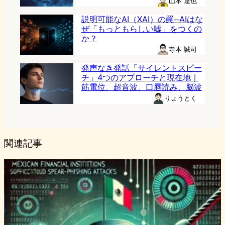
山本 達也
説明可能なAI（XAI）の罠─AIはな
ぜ「もっともらしい嘘」をつくの
か？
寺本 誠司
発声なき発話「サイレントスピー
チ」4つのアプローチと現在地｜
筋電位、超音波、口唇読み、脳波
りょうとく
関連記事