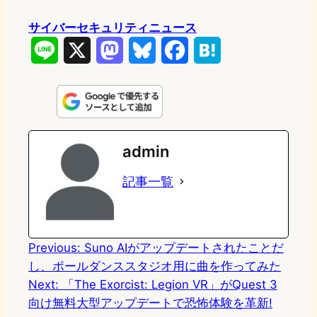
サイバーセキュリティニュース
L
X
M
B
F
H
i
a
l
a
a
n
s
u
c
t
e
t
e
e
e
admin
o
s
b
n
記事一覧
d
k
o
a
o
y
o
n
k
Previous:
Suno AIがアップデートされたことだ
し、ポールダンススタジオ用に曲を作ってみた
Next:
「The Exorcist: Legion VR」がQuest 3
向け無料大型アップデートで恐怖体験を革新!