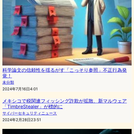
科学論文の信頼性を揺るがす「こっそり参照」不正行為発
覚！
未分類
2024年7月16日4:01
メキシコで税関連フィッシング詐欺が拡散、新マルウェア
「TimbreStealer」が標的に
サイバーセキュリティニュース
2024年2月28日23:51