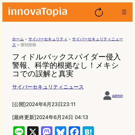
ホーム
»
サイバーセキュリティ
»
サイバーセキュリティニュー
ス
»
個別投稿
フィドルバックスパイダー侵入
警報、科学的根拠なし！メキシ
コでの誤解と真実
サイバーセキュリティニュース
admin
[公開]
2024年6月23日23:11
[最終更新]
2024年6月24日 04:13
L
X
M
B
F
H