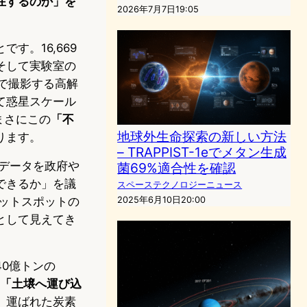
在するのか」を
2026年7月7日19:05
です。16,669
そして実験室の
）で撮影する高解
て惑星スケール
、まさにこの
「不
地球外生命探索の新しい方法
ります。
– TRAPPIST-1eでメタン生成
定データを政府や
菌69%適合性を確認
できるか」を議
スペーステクノロジーニュース
ホットスポットの
2025年6月10日20:00
として見えてき
0億トンの
「土壌へ運び込
。運ばれた炭素