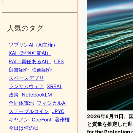
人気のタグ
ソブリンAI（AI主権）
XAI（説明可能AI）
RAI（責任あるAI）
CES
良書紹介
映画紹介
スペースデブリ
ランサムウェア
XREAL
政策
NotebookLM
全固体電池
フィジカルAI
ステーブルコイン
JPYC
2026年6月11
キヤノン
CoeFont
著作権
と質量を推定した世界
今日は何の日
for the Protect