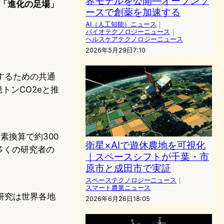
界モデルを公開―オープンソ
「進化の足場」
ースで創薬を加速する
AI（人工知能）ニュース
｜
バイオテクノロジーニュース
｜
ヘルスケアテクノロジーニュース
2026年5月29日7:10
するための共通
トンCO2eと推
素換算で約300
衛星×AIで遊休農地を可視化
多くの研究者の
｜スペースシフトが千葉・市
原市と成田市で実証
スペーステクノロジーニュース
｜
スマート農業ニュース
研究は世界各地
2026年6月26日18:05