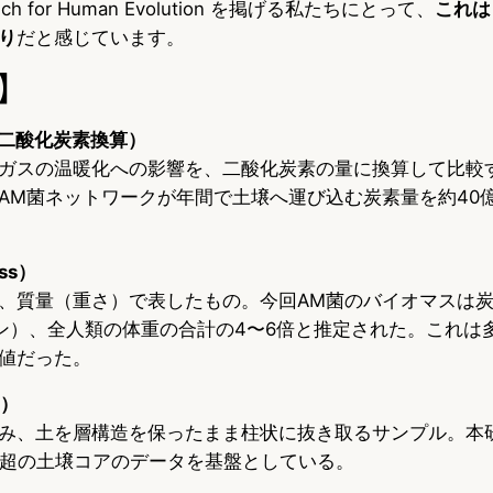
 for Human Evolution を掲げる私たちにとって、
これは
り
だと感じています。
】
／二酸化炭素換算）
ガスの温暖化への影響を、二酸化炭素の量に換算して比較
AM菌ネットワークが年間で土壌へ運び込む炭素量を約40億
ss）
、質量（重さ）で表したもの。今回AM菌のバイオマスは炭
ン）、全人類の体重の合計の4〜6倍と推定された。これは
値だった。
e）
み、土を層構造を保ったまま柱状に抜き取るサンプル。本
0本超の土壌コアのデータを基盤としている。