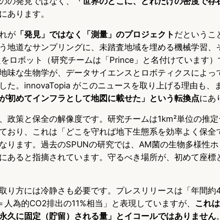
のの発見ではなく、
「世界のどこに、どれだけの密度で存
にあります。
れが
「発見」ではなく「測量」のプロジェクト
だということ
う地道なサンプリングに、未踏査地域を埋める機械学習、
超をロボット（研究チームは「Prince」と名付けています
地味な生物学が、データサイエンスとロボティクスによっ
た。innovaTopia がこのニュースを取り上げる理由も
が初めてインフラとして地図に載せた」という転換点
にあ
、政策と保全の解像度です。研究チームは1km²単位の推
ており、これは「どこを守れば地下生態系を効率よく保全
なります。過去のSPUNの研究では、AM菌の生物多様性
外にあると指摘されています。守るべき場所が、初めて座標
取り方には冷静さも必要です。プレスリリースは「年間約4
＝人為的CO2排出の11%相当」と表現していますが、
これは
永久に固定（貯留）される量」とイコールではありません