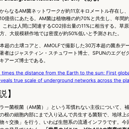
からなるAM菌ネットワークが約11京キロメートル存在し
10億倍にあたる。AM菌は植物種の約70%と共生し、年間約
ぶ。これは人間に関連するCO2排出量の11%に相当する。草
一方、大規模耕作地では密度が約50%低いと予測された。
00本超の土壌コアと、AMOLFで撮影した30万本超の菌糸
著者はジャスティン・スチュワート博士、SPUNのエグゼ
キアーズ博士である。
n times the distance from the Earth to the sun: First glob
eveals true scale of underground networks across the pl
説】
ラー菌根菌（AM菌）」という耳慣れない主役について、
の根の細胞内部にまで入り込んで共生する菌類で、地球上
物々交換」を行う、いわば生態系の流通インフラです。今