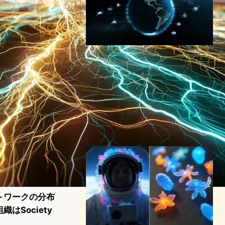
Google Earth
AI「AlphaEarth
Foundations」発表：10メー
トル四方で地球全体をマッピ
ングする革新的AI技術
AI（人工知能）ニュース
Google
2025年7月31日12:30
トワークの分布
はSociety