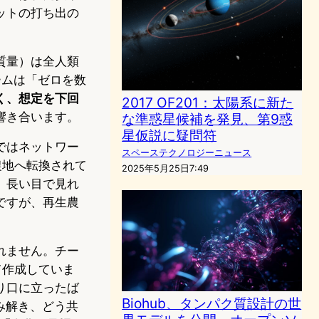
ットの打ち出の
質量）は全人類
ームは「ゼロを数
く、想定を下回
2017 OF201：太陽系に新た
響き合います。
な準惑星候補を発見、第9惑
星仮説に疑問符
ではネットワー
スペーステクノロジーニュース
農地へ転換されて
2025年5月25日7:49
、長い目で見れ
ですが、再生農
れません。チー
せて作成していま
り口に立ったば
Biohub、タンパク質設計の世
み解き、どう共