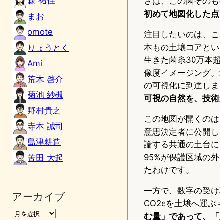
森 祐佳
さは、この菌そのも
初めて地図化した点
まお
omote
注目したいのは、こ
本もの土壌コアとい
りょうとく
生きた菌糸30万本
Ami
像度イメージング。
荒木 啓介
の可視化に到達しまし
菊池 紗槻
可視の自然を、技術
野村貴之
この地図が開くのは
寺本 誠司
意思決定者に公開し
島津耕造
論する共通の土台に
95%が保護区域の
苦田 大起
たわけです。
一方で、数字の受け
アーカイブ
CO2eを土壌へ運ぶ
む量」であって、「