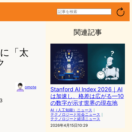
検
索
関連記事
下に「太
ク
omote
Stanford AI Index 2026｜AI
は加速し、格差は広がる—10
3
の数字が示す世界の現在地
AI（人工知能）ニュース
｜
テクノロジーと社会ニュース
｜
テクノロジーと経済ニュース
2026年4月15日10:29