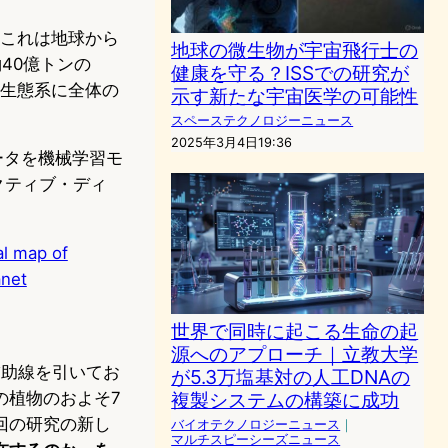
、これは地球から
地球の微生物が宇宙飛行士の
40億トンの
健康を守る？ISSでの研究が
原生態系に全体の
示す新たな宇宙医学の可能性
スペーステクノロジーニュース
2025年3月4日19:36
データを機械学習モ
クティブ・ディ
al map of
anet
世界で同時に起こる生命の起
源へのアプローチ｜立教大学
補助線を引いてお
が5.3万塩基対の人工DNAの
の植物のおよそ7
複製システムの構築に成功
回の研究の新し
バイオテクノロジーニュース
｜
マルチスピーシーズニュース