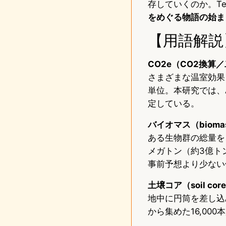
存していくのか。Tech
をめぐる物語の始ま
【用語解説
CO2e（CO2換算
さまざまな温室効果
単位。本研究では、
定している。
バイオマス（bioma
ある生物群の総量を
メガトン（約3億ト
事前予想より少ない
土壌コア（soil cor
地中に円筒を差し込
から集めた16,00