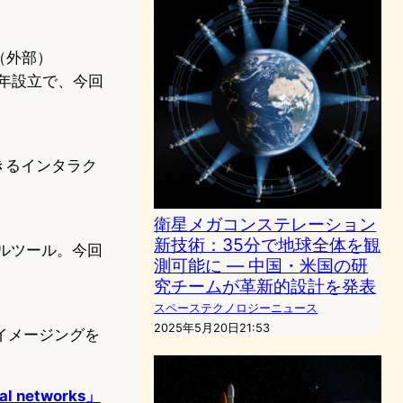
（外部）
1年設立で、今回
きるインタラク
衛星メガコンステレーション
新技術：35分で地球全体を観
タルツール。今回
測可能に — 中国・米国の研
究チームが革新的設計を発表
スペーステクノロジーニュース
2025年5月20日21:53
イメージングを
gal networks」