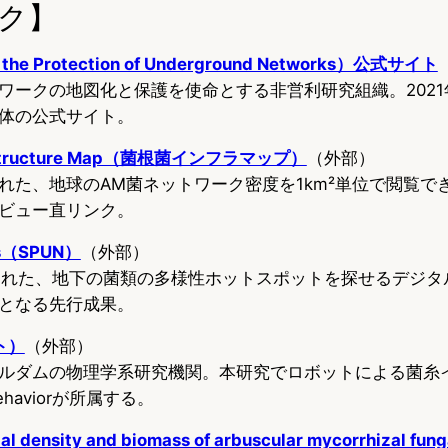
ク】
r the Protection of Underground Networks）公式サイト
ワークの地図化と保護を使命とする非営利研究組織。202
体の公式サイト。
frastructure Map（菌根菌インフラマップ）
（外部）
れた、地球のAM菌ネットワーク密度を1km²単位で閲覧で
ビュー直リンク。
as（SPUN）
（外部）
発表された、地下の菌類の多様性ホットスポットを探せるデジ
となる先行成果。
ト）
（外部）
ルダムの物理学系研究機関。本研究でロボットによる菌糸
Behaviorが所属する。
density and biomass of arbuscular mycorrhizal fun