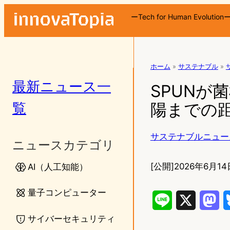
ーTech for Human Evolution
ホーム
»
サステナブル
»
最新ニュース一
SPUNが
覧
陽までの
サステナブルニュー
ニュースカテゴリ
[公開]
2026年6月14日
AI（人工知能）
量子コンピューター
L
X
M
サイバーセキュリティ
i
a