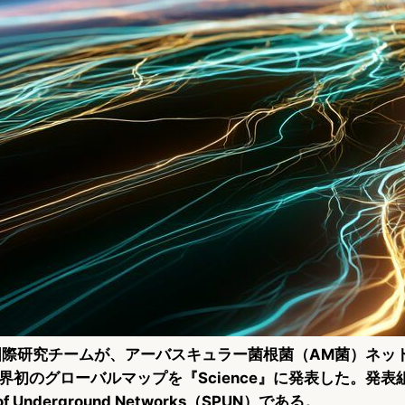
日、国際研究チームが、アーバスキュラー菌根菌（AM菌）ネッ
初のグローバルマップを『Science』に発表した。発表組織
ion of Underground Networks（SPUN）である。