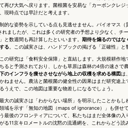
て再び大気へ戻ります。菌根菌を安易な「カーボンクレジ
、現時点では早計だと考えます。
制的な姿勢を示している点も見逃せません。バイオマス（
されましたが、これは多くの研究者の予想より少なく、チ
」と数週間も再計算したといいます。
期待を煽るのではな
する
。この誠実さは、ハンドブックの掲げる「正確性」と
この研究は「食料安全保障」と直結します。大規模耕作地
ちると予測されており、しかも草原は森林の4倍の速さで
下のインフラを痩せさせながら地上の収穫を求める構図
は
かねません。農法と菌根菌の健全性の因果はまだ研究途上
るうえで、この地図は重要な物差しになるでしょう。
最大の誠実さは「わからない場所」を明示したことかもし
域を示す「無知の地図（maps of ignorance）」も併
う最後のフロンティアについて、私たちはまだ全体像の入
がる11京キロメートルの沈黙の流通網を、これからどう読