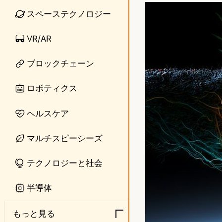
n
s
スペーステクノロジー
e
t
VR/AR
o
ブロックチェーン
d
o
ロボティクス
n
ヘルスケア
マルチスピーシーズ
テクノロジーと社会
半導体
もっと見る