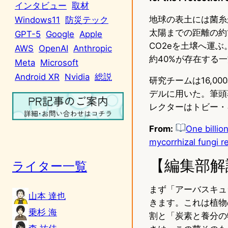
インタビュー
取材
地球の表土には菌糸
Windows11
防災テック
太陽までの距離の約
GPT-5
Google
Apple
CO2eを土壌へ運
AWS
OpenAI
Anthropic
約40%が存在する
Meta
Microsoft
Android XR
Nvidia
総説
研究チームは16,0
デルに用いた。筆頭
レクターはトビー・
From:
One billio
mycorrhizal fungi r
【編集部解
ライター一覧
まず「アーバスキュ
山本 達也
きます。これは植物
乗杉 海
割と「炭素と養分の