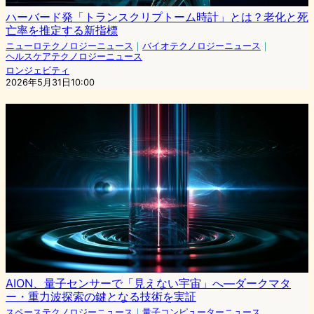
ハーバード発「トランスクリプトーム時計」とは？老化と死
亡率を推定する新指標
ニューロテクノロジーニュース
｜
バイオテクノロジーニュース
｜
ヘルスケアテクノロジーニュース
ロンジェビティ
2026年5月31日10:00
AION、量子センサーで「見えない宇宙」へ—ダークマタ
ー・重力波探索の鍵となる技術を実証
スペーステクノロジーニュース
｜
量子コンピューターニュース