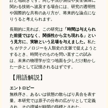
計と地続きです。同じ手法が測位や安全保障に
関わる技術へ波及する場合には、研究の透明性
や国際的な共有のあり方が、将来的な論点にな
りうると考えられます。
長期的に見れば、この研究は
「時間は与えられ
た前提ではなく、関係性から立ち現れる」とい
う見方に、実験という足場を与えました。
私た
ち がテクノロジーを人類史の文脈で捉えようと
するとき、時間そのものを問い直すこの試み
は、未来の物理学が立つ地面を少しだけ動かし
た一歩として記憶されるはずです。
【用語解説】
エントロピー
無秩序さ、あるいは状態の散らばり具合を表す
量。本研究では原子の分布の広がりとして定義
され、その増減が時間の指標とされた。