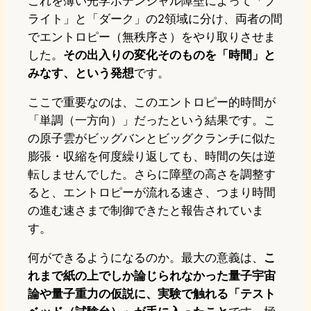
これを薄い光学ポテンシャル障壁によって「ブ
ライト」と「ダーク」の2領域に分け、両者の間
でエントロピー（無秩序さ）をやり取りさせま
した。
その出入りの変化そのものを「時間」と
みなす、という発想
です。
ここで重要なのは、このエントロピー的時間が
「単調（一方向）」だったという結果です。こ
の原子雲がビッグバンとビッグクランチに似た
膨張・収縮を何度繰り返しても、時間の矢は逆
転しませんでした。さらに障壁の高さを調整す
ると、エントロピーが流れる速さ、つまり時間
の進む速さまで制御できたと報告されていま
す。
何ができるようになるのか。最大の意義は、
こ
れまで紙の上でしか論じられなかった量子宇宙
論や量子重力の仮説に、実験で触れる「テスト