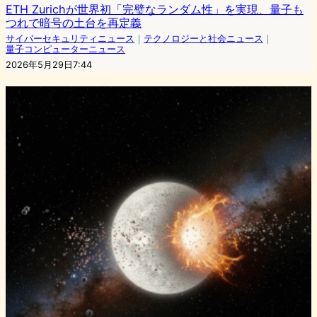
ETH Zurichが世界初「完璧なランダム性」を実現、量子も
つれで暗号の土台を再定義
サイバーセキュリティニュース
｜
テクノロジーと社会ニュース
｜
量子コンピューターニュース
2026年5月29日7:44