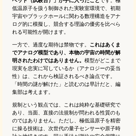
ベッド（試験台）」が手に入ったこと
です。極
低温原子を扱う制御された実験室環境で、初期
宇宙やブラックホールに関わる数理構造をアナ
ログ的に模擬し、競合する理論の優劣を比べら
れる可能性が開けます。
一方で、過度な期待は禁物です。
これはあくま
でアナログ模型であり、本物の宇宙の時間が解
明されたわけではありません。
模型がどこまで
現実を忠実に写しているか（アナロジーの妥当
性）は、これから検証されるべき論点です。
「時間の謎が解けた」と読むのは早計だと、編
集部は考えます。
規制という観点では、これは純粋な基礎研究で
あり、当面、直接の法規制が問われる性質のも
のではありません。ただし、極低温原子を精密
に操る技術は、次世代の量子センサーや原子時