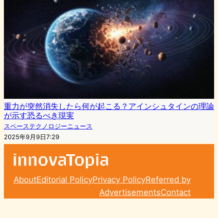
重力が突然消失したら何が起こる？アインシュタインの理論
が示す恐るべき現実
スペーステクノロジーニュース
2025年9月9日7:29
About
Editorial Policy
Privacy Policy
Referred by
Advertisements
Contact