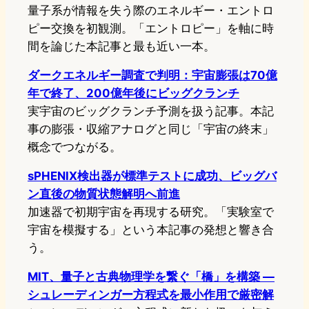
量子系が情報を失う際のエネルギー・エントロ
ピー交換を初観測。「エントロピー」を軸に時
間を論じた本記事と最も近い一本。
ダークエネルギー調査で判明：宇宙膨張は70億
年で終了、200億年後にビッグクランチ
実宇宙のビッグクランチ予測を扱う記事。本記
事の膨張・収縮アナログと同じ「宇宙の終末」
概念でつながる。
sPHENIX検出器が標準テストに成功、ビッグバ
ン直後の物質状態解明へ前進
加速器で初期宇宙を再現する研究。「実験室で
宇宙を模擬する」という本記事の発想と響き合
う。
MIT、量子と古典物理学を繋ぐ「橋」を構築 —
シュレーディンガー方程式を最小作用で厳密解