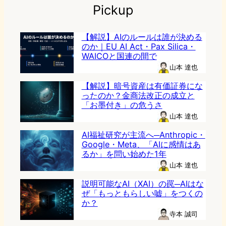
Pickup
【解説】AIのルールは誰が決める
のか｜EU AI Act・Pax Silica・
WAICOと国連の間で
山本 達也
【解説】暗号資産は有価証券にな
ったのか？金商法改正の成立と
「お墨付き」の危うさ
山本 達也
AI福祉研究が主流へ─Anthropic・
Google・Meta、「AIに感情はあ
るか」を問い始めた1年
山本 達也
説明可能なAI（XAI）の罠─AIはな
ぜ「もっともらしい嘘」をつくの
か？
寺本 誠司