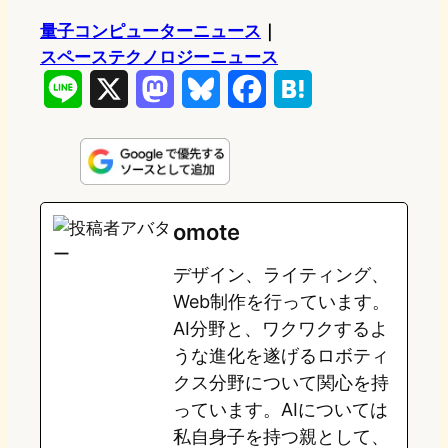
量子コンピューターニュース
｜
スペーステクノロジーニュース
L
X
M
B
F
H
i
a
l
a
a
n
s
u
c
t
e
t
e
e
e
omote
o
s
b
n
デザイン、ライティング、
d
k
o
a
Web制作を行っています。
o
y
o
AI分野と、ワクワクするよ
うな進化を遂げるロボティ
n
k
クス分野について関心を持
っています。AIについては
私自身子を持つ親として、