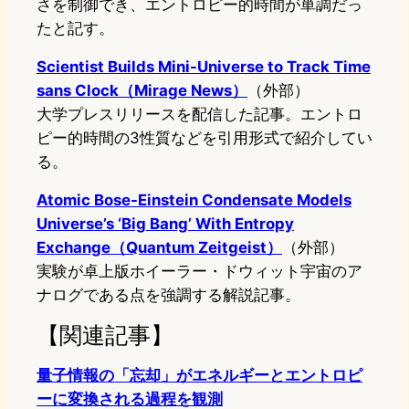
さを制御でき、エントロピー的時間が単調だっ
たと記す。
Scientist Builds Mini-Universe to Track Time
sans Clock（Mirage News）
（外部）
大学プレスリリースを配信した記事。エントロ
ピー的時間の3性質などを引用形式で紹介してい
る。
Atomic Bose-Einstein Condensate Models
Universe’s ‘Big Bang’ With Entropy
Exchange（Quantum Zeitgeist）
（外部）
実験が卓上版ホイーラー・ドウィット宇宙のア
ナログである点を強調する解説記事。
【関連記事】
量子情報の「忘却」がエネルギーとエントロピ
ーに変換される過程を観測