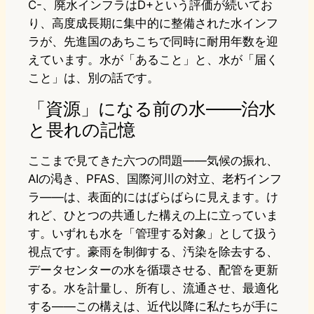
C-、廃水インフラはD+という評価が続いてお
り、高度成長期に集中的に整備された水インフ
ラが、先進国のあちこちで同時に耐用年数を迎
えています。水が「あること」と、水が「届く
こと」は、別の話です。
「資源」になる前の水——治水
と畏れの記憶
ここまで見てきた六つの問題——気候の振れ、
AIの渇き、PFAS、国際河川の対立、老朽インフ
ラ——は、表面的にはばらばらに見えます。け
れど、ひとつの共通した構えの上に立っていま
す。いずれも水を「管理する対象」として扱う
視点です。豪雨を制御する、汚染を除去する、
データセンターの水を循環させる、配管を更新
する。水を計量し、所有し、流通させ、最適化
する——この構えは、近代以降に私たちが手に