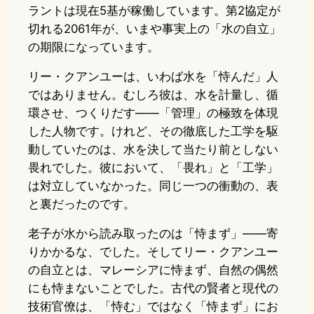
ラントは現在5基が稼働しています。第2協定が
切れる2061年が、いまや事実上の「水の自立」
の期限になっています。
リー・クアンユーは、いわば水を「恃んだ」人
ではありません。むしろ彼は、水を計量し、循
環させ、つくりだす——「管理」の極致を体現
した人物です。けれど、その徹底した工学を駆
動していたのは、水を決して当たり前としない
畏れでした。彼において、「畏れ」と「工学」
は対立していなかった。同じ一つの衝動の、表
と裏だったのです。
老子が水から読み取ったのは「恃まず」——寄
りかかるな、でした。そしてリー・クアンユー
の自立とは、マレーシアに恃まず、自然の偶然
にも恃まないことでした。古代の賢者と現代の
技術官僚は、「恃む」ではなく「恃まず」にお