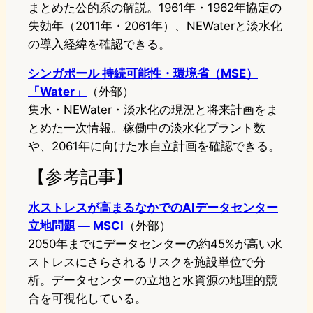
まとめた公的系の解説。1961年・1962年協定の
失効年（2011年・2061年）、NEWaterと淡水化
の導入経緯を確認できる。
シンガポール 持続可能性・環境省（MSE）
「Water」
（外部）
集水・NEWater・淡水化の現況と将来計画をま
とめた一次情報。稼働中の淡水化プラント数
や、2061年に向けた水自立計画を確認できる。
【参考記事】
水ストレスが高まるなかでのAIデータセンター
立地問題 — MSCI
（外部）
2050年までにデータセンターの約45%が高い水
ストレスにさらされるリスクを施設単位で分
析。データセンターの立地と水資源の地理的競
合を可視化している。