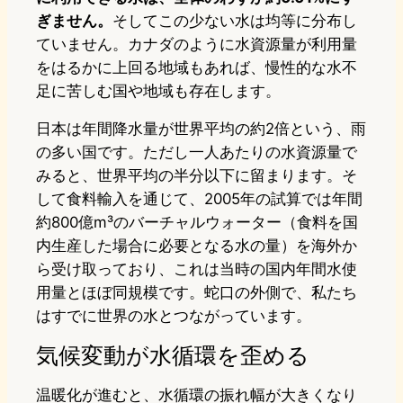
ぎません。
そしてこの少ない水は均等に分布し
ていません。カナダのように水資源量が利用量
をはるかに上回る地域もあれば、慢性的な水不
足に苦しむ国や地域も存在します。
日本は年間降水量が世界平均の約2倍という、雨
の多い国です。ただし一人あたりの水資源量で
みると、世界平均の半分以下に留まります。そ
して食料輸入を通じて、2005年の試算では年間
約800億m³のバーチャルウォーター（食料を国
内生産した場合に必要となる水の量）を海外か
ら受け取っており、これは当時の国内年間水使
用量とほぼ同規模です。蛇口の外側で、私たち
はすでに世界の水とつながっています。
気候変動が水循環を歪める
温暖化が進むと、水循環の振れ幅が大きくなり