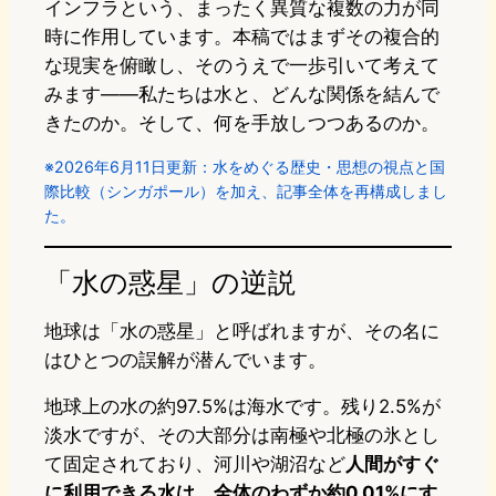
インフラという、まったく異質な複数の力が同
時に作用しています。本稿ではまずその複合的
な現実を俯瞰し、そのうえで一歩引いて考えて
みます——私たちは水と、どんな関係を結んで
きたのか。そして、何を手放しつつあるのか。
※2026年6月11日更新：水をめぐる歴史・思想の視点と国
際比較（シンガポール）を加え、記事全体を再構成しまし
た。
「水の惑星」の逆説
地球は「水の惑星」と呼ばれますが、その名に
はひとつの誤解が潜んでいます。
地球上の水の約97.5%は海水です。残り2.5%が
淡水ですが、その大部分は南極や北極の氷とし
て固定されており、河川や湖沼など
人間がすぐ
に利用できる水は、全体のわずか約0.01%にす