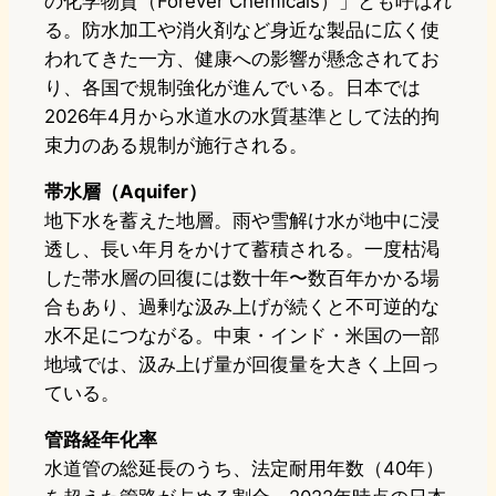
の化学物質（Forever Chemicals）」とも呼ばれ
る。防水加工や消火剤など身近な製品に広く使
われてきた一方、健康への影響が懸念されてお
り、各国で規制強化が進んでいる。日本では
2026年4月から水道水の水質基準として法的拘
束力のある規制が施行される。
帯水層（Aquifer）
地下水を蓄えた地層。雨や雪解け水が地中に浸
透し、長い年月をかけて蓄積される。一度枯渇
した帯水層の回復には数十年〜数百年かかる場
合もあり、過剰な汲み上げが続くと不可逆的な
水不足につながる。中東・インド・米国の一部
地域では、汲み上げ量が回復量を大きく上回っ
ている。
管路経年化率
水道管の総延長のうち、法定耐用年数（40年）