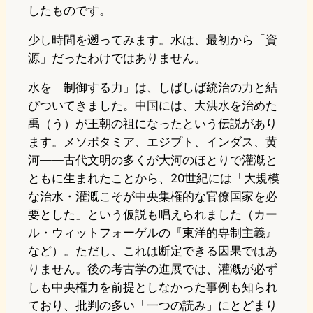
したものです。
少し時間を遡ってみます。水は、最初から「資
源」だったわけではありません。
水を「制御する力」は、しばしば統治の力と結
びついてきました。中国には、大洪水を治めた
禹（う）が王朝の祖になったという伝説があり
ます。メソポタミア、エジプト、インダス、黄
河——古代文明の多くが大河のほとりで灌漑と
ともに生まれたことから、20世紀には「大規模
な治水・灌漑こそが中央集権的な官僚国家を必
要とした」という仮説も唱えられました（カー
ル・ウィットフォーゲルの『東洋的専制主義』
など）。ただし、これは断定できる因果ではあ
りません。後の考古学の進展では、灌漑が必ず
しも中央権力を前提としなかった事例も知られ
ており、批判の多い「一つの読み」にとどまり