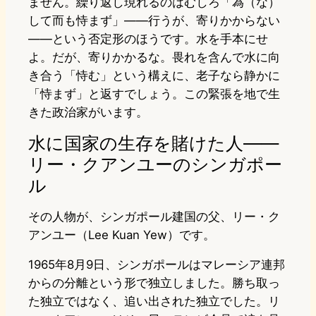
ません。繰り返し現れるのはむしろ「為（な）
して而も恃まず」——行うが、寄りかからない
——という否定形のほうです。水を手本にせ
よ。だが、寄りかかるな。畏れを含んで水に向
き合う「恃む」という構えに、老子なら静かに
「恃まず」と返すでしょう。この緊張を地で生
きた政治家がいます。
水に国家の生存を賭けた人——
リー・クアンユーのシンガポー
ル
その人物が、シンガポール建国の父、リー・ク
アンユー（Lee Kuan Yew）です。
1965年8月9日、シンガポールはマレーシア連邦
からの分離という形で独立しました。勝ち取っ
た独立ではなく、追い出された独立でした。リ