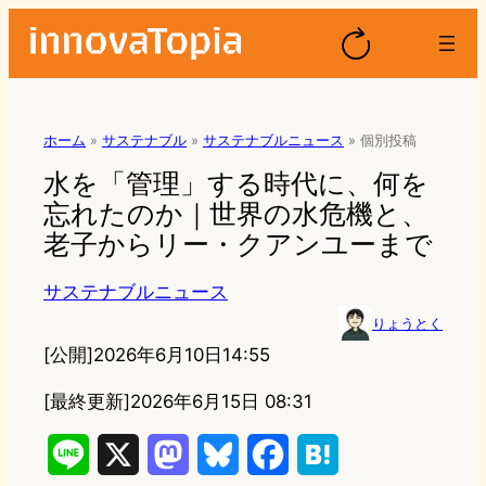
ホーム
»
サステナブル
»
サステナブルニュース
»
個別投稿
水を「管理」する時代に、何を
忘れたのか｜世界の水危機と、
老子からリー・クアンユーまで
サステナブルニュース
りょうとく
[公開]
2026年6月10日14:55
[最終更新]
2026年6月15日 08:31
L
X
M
B
F
H