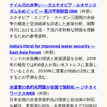
ナイル川の水争い──大エチオピア・ルネサンス
ダムをめぐって — 笹川平和財団 IINA
（外部）
エチオピア・エジプト・スーダン三国間の水紛
争の構造と交渉経緯を詳述した政策分析。国際
河川における上流・下流の非対称な関係を理解
するための参考資料。
India’s thirst for improved water security —
East Asia Forum
（外部）
インドの水危機の現状と政策課題を分析。2018
年の報告では約6億人が高い水ストレスに直面し
ているとされ、2030年に需要が供給の2倍に達
するとの予測を含む。
水道管の老朽化問題が全国で深刻化 — ジチタイ
ワークスWEB
（外部）
日本全国の水道管老朽化の現状と自治体の対応
を解説。更新率0.65%・全管路更新まで130年以