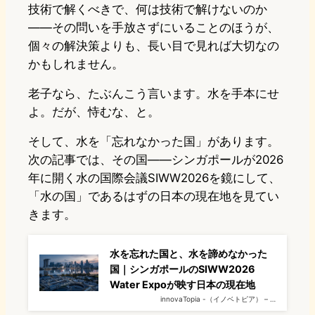
技術で解くべきで、何は技術で解けないのか
——その問いを手放さずにいることのほうが、
個々の解決策よりも、長い目で見れば大切なの
かもしれません。
老子なら、たぶんこう言います。水を手本にせ
よ。だが、恃むな、と。
そして、水を「忘れなかった国」があります。
次の記事では、その国——シンガポールが2026
年に開く水の国際会議SIWW2026を鏡にして、
「水の国」であるはずの日本の現在地を見てい
きます。
水を忘れた国と、水を諦めなかった
国｜シンガポールのSIWW2026
Water Expoが映す日本の現在地
innovaTopia -（イノベトピア） – …