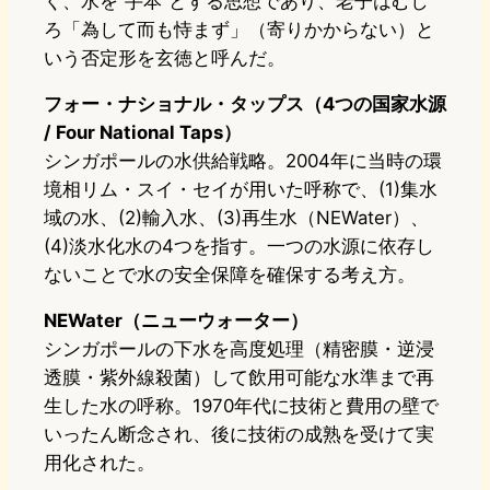
く、水を“手本”とする思想であり、老子はむし
ろ「為して而も恃まず」（寄りかからない）と
いう否定形を玄徳と呼んだ。
フォー・ナショナル・タップス（4つの国家水源
/ Four National Taps）
シンガポールの水供給戦略。2004年に当時の環
境相リム・スイ・セイが用いた呼称で、(1)集水
域の水、(2)輸入水、(3)再生水（NEWater）、
(4)淡水化水の4つを指す。一つの水源に依存し
ないことで水の安全保障を確保する考え方。
NEWater（ニューウォーター）
シンガポールの下水を高度処理（精密膜・逆浸
透膜・紫外線殺菌）して飲用可能な水準まで再
生した水の呼称。1970年代に技術と費用の壁で
いったん断念され、後に技術の成熟を受けて実
用化された。