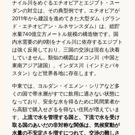
ナイル川をめぐるエチオピアとエジプト・スー
ダンの対立は、その典型例です。エチオピアが
2011年から建設を進めてきた大型ダム（グラン
ド・エチオピアン・ルネサンスダム）は、総貯
水量740億立方メートル規模の構造物です。国
内水需要の約9割をナイル川に依存するエジプト
は強く反発しており、三国の交渉は現在も決着
していません。類似の構図はメコン川（中国と
東南アジア諸国）、インダス川（インドとパキ
スタン）など世界各地に存在します。
中東では、ヨルダン・イエメン・シリアなど多
くの国で帯水層がすでに飲用に適さない状態に
なっており、安全な水を得るために民間業者か
ら高額で購入せざるを得ない住民が増えていま
す。
上流で水を管理する国と、下流で水を受け
取る国のあいだの非対称な関係は、気候変動が
水量の不安定さを増すにつれて、交渉の難しさ