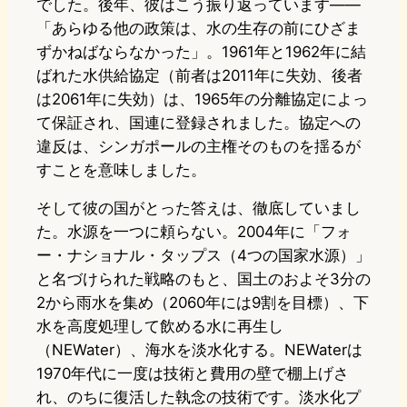
でした。後年、彼はこう振り返っています——
「あらゆる他の政策は、水の生存の前にひざま
ずかねばならなかった」。1961年と1962年に結
ばれた水供給協定（前者は2011年に失効、後者
は2061年に失効）は、1965年の分離協定によっ
て保証され、国連に登録されました。協定への
違反は、シンガポールの主権そのものを揺るが
すことを意味しました。
そして彼の国がとった答えは、徹底していまし
た。水源を一つに頼らない。2004年に「フォ
ー・ナショナル・タップス（4つの国家水源）」
と名づけられた戦略のもと、国土のおよそ3分の
2から雨水を集め（2060年には9割を目標）、下
水を高度処理して飲める水に再生し
（NEWater）、海水を淡水化する。NEWaterは
1970年代に一度は技術と費用の壁で棚上げさ
れ、のちに復活した執念の技術です。淡水化プ