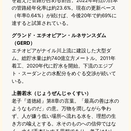
を超えた管路が占める割合。2022年時点の日本
の管路経年化率は約23.6%。現在の更新ペース
（年率0.64%）が続けば、今後20年で約69%に
達すると試算されている。
グランド・エチオピアン・ルネサンスダム
（GERD）
エチオピアがナイル川上流に建設した大型ダ
ム。総貯水量は約740億立方メートル。2011年
着工、2020年代に貯水を開始。下流のエジプ
ト・スーダンとの水配分をめぐる交渉が続いて
いる。
上善若水（じょうぜんじゃくすい）
老子『道徳経』第8章の言葉。「最高の善は水の
ようなものだ」の意。万物を潤しながら争わ
ず、人が嫌う低い場所へ流れる水を、理想の生
き方の喩えとする。水そのものへの信仰ではな