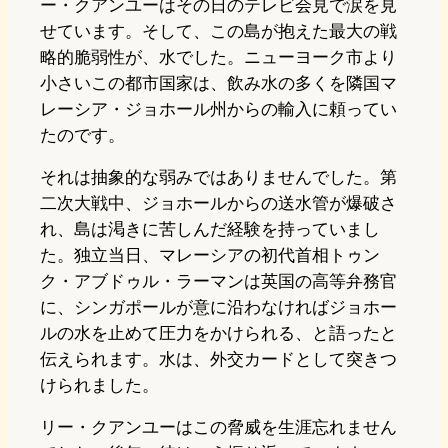
ー・クアンユーはその日のテレビ会見で涙を見
せています。そして、この島が抱えた最大の戦
略的脆弱性が、水でした。ニューヨーク市より
小さいこの都市国家は、飲み水の多くを隣国マ
レーシア・ジョホール州からの輸入に頼ってい
たのです。
それは抽象的な弱みではありませんでした。第
二次大戦中、ジョホールからの送水管が爆破さ
れ、島は渇きに苦しんだ経験を持っていまし
た。独立当日、マレーシアの初代首相トゥン
ク・アブドゥル・ラーマンは英国の高等弁務官
に、シンガポールが意に沿わなければジョホー
ルの水を止めて圧力をかけられる、と語ったと
伝えられます。水は、外交カードとして突きつ
けられました。
リー・クアンユーはこの脅威を生涯忘れません