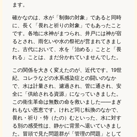
ます。
確かなのは、水が「制御の対象」であると同時
に、長く「畏れと祈りの対象」でもあったこと
です。各地に水神がまつられ、井戸には神が宿
るとされ、雨乞いや水の祭祀が営まれてきまし
た。古代において、水を「治める」ことと「畏
れる」ことは、まだ分かれていませんでした。
この関係を大きく変えたのが、近代です。19世
紀、コレラなどの水系感染症との闘いのなか
で、水は計量され、濾過され、管に通され、安
全に「供給される資源」になっていきました。
この衛生革命は無数の命を救いました——まぎ
れもない恩恵です。けれど同じ転換のなかで、
畏れ・祈り・恃（たの）むといった、水に対す
る別の感受性は、静かに背景へ退いていきまし
た。冒頭で見た問題群が「管理の問題」として