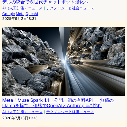
デルの統合で次世代チャットボット強化へ
AI（人工知能）ニュース
｜
テクノロジーと社会ニュース
Google
Meta
OpenAI
2025年9月2日18:31
Meta「Muse Spark 1.1」公開、初の有料API — 無償の
Llamaを捨て、価格でOpenAIとAnthropicに挑む
AI（人工知能）ニュース
｜
テクノロジーと経済ニュース
2026年7月13日11:33