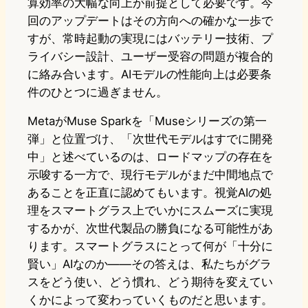
算効率の大幅な向上が前提として必要です。今
回のアップデートはその方向への確かな一歩で
すが、常時起動の実現にはバッテリー技術、プ
ライバシー設計、ユーザー受容の問題が複合的
に絡み合います。AIモデルの性能向上は必要条
件のひとつに過ぎません。
MetaがMuse Sparkを「Museシリーズの第一
弾」と位置づけ、「次世代モデルはすでに開発
中」と述べているのは、ロードマップの存在を
示唆する一方で、現行モデルがまだ中間地点で
あることを正直に認めてもいます。視覚AIの処
理をスマートグラス上でいかにスムーズに実現
するかが、次世代製品の勝負になる可能性があ
ります。スマートグラスにとって何が「十分に
賢い」AIなのか——その答えは、私たちがグラ
スをどう使い、どう慣れ、どう期待を変えてい
くかによって変わっていくものだと思います。