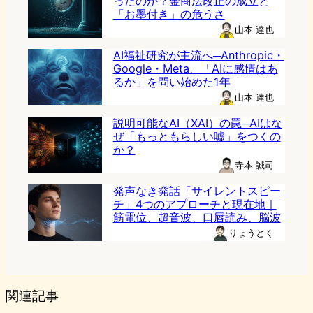
ったのか？金商法改正の成立と
「お墨付き」の危うさ
山本 達也
AI福祉研究が主流へ─Anthropic・
Google・Meta、「AIに感情はあ
るか」を問い始めた1年
山本 達也
説明可能なAI（XAI）の罠─AIはな
ぜ「もっともらしい嘘」をつくの
か？
寺本 誠司
発声なき発話「サイレントスピー
チ」4つのアプローチと現在地｜
筋電位、超音波、口唇読み、脳波
りょうとく
関連記事