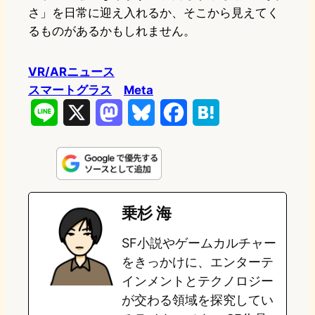
さ」を日常に迎え入れるか、そこから見えてく
るものがあるかもしれません。
VR/ARニュース
スマートグラス
Meta
L
X
M
B
F
H
i
a
l
a
a
n
s
u
c
t
e
t
e
e
e
乗杉 海
o
s
b
n
SF小説やゲームカルチャー
d
k
o
a
をきっかけに、エンターテ
o
y
o
インメントとテクノロジー
が交わる領域を探究してい
n
k