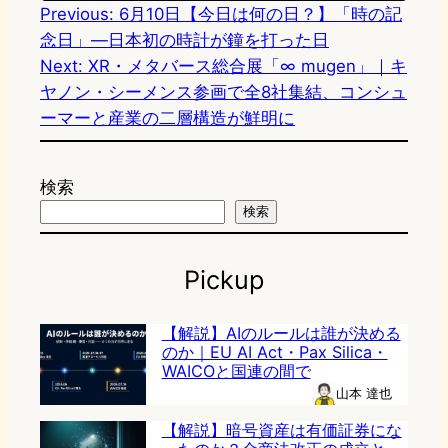
Previous:
6月10日【今日は何の日？】「時の記
念日」—日本初の時計が鐘を打った日
Next:
XR・メタバース総合展「∞ mugen」｜キ
ヤノン・シーメンス参画で全8社集結、コンシュ
ーマーと産業の二層構造が鮮明に
検索
検索
Pickup
【解説】AIのルールは誰が決める
のか｜EU AI Act・Pax Silica・
WAICOと国連の間で
山本 達也
【解説】暗号資産は有価証券にな