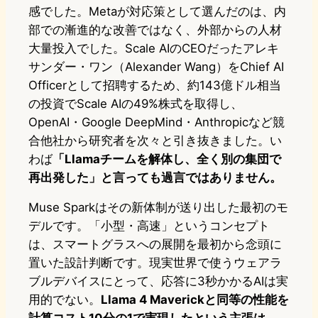
感でした。Metaが対応策として選んだのは、内
部での漸進的な改善ではなく、外部からの人材
大量投入でした。Scale AIのCEOだったアレキ
サンダー・ワン（Alexander Wang）をChief AI
Officerとして招聘するため、約143億ドル相当
の投資でScale AIの49%株式を取得し、
OpenAI・Google DeepMind・Anthropicなど競
合他社から研究者を次々と引き抜きました。い
わば
「Llamaチームを解体し、全く別の集団で
再出発した」と言っても過言ではありません。
Muse Sparkはその新体制が送り出した最初のモ
デルです。「小型・高速」というコンセプト
は、スマートグラスへの展開を最初から念頭に
置いた設計判断です。現実世界で使うウェアラ
ブルデバイスにとって、応答に3秒かかるAIは実
用的でない。
Llama 4 Maverickと同等の性能を