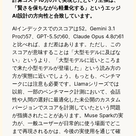
計算コスト10分の1で実現したという主張は、
「賢さを保ちながら軽量化する」というエッジ
AI設計の方向性と合致しています。
AIインデックスでのスコアは52。Gemini 3.1
Proの57、GPT-5.5の60、Claude Opus 4.8の61
と比べれば、まだ差はあります。ただし、この
スコアが意味することは「大型モデルに及ばな
い」というより、「大型モデルに近いところま
で来た小型モデルが登場した」という読み方の
方が実態に近いでしょう。もっとも、ベンチマ
ークには注意も必要です。Llamaシリーズでは
以前、一部のベンチマーク計測において、会話
性や人間の選好に最適化した未公開のカスタム
バージョンでスコアを計測していたという問題
が指摘されたことがあります。Muse Sparkの実
力が、一般ユーザーが日常的に使う場面でどこ
まで再現されるかは、今後の実使用を通じて確