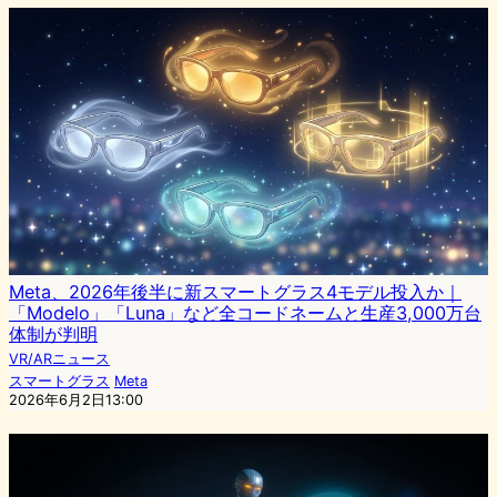
Meta、2026年後半に新スマートグラス4モデル投入か｜
「Modelo」「Luna」など全コードネームと生産3,000万台
体制が判明
VR/ARニュース
スマートグラス
Meta
2026年6月2日13:00