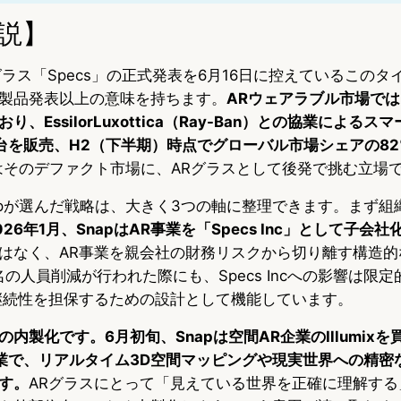
説】
Rグラス「Specs」の正式発表を6月16日に控えているこの
製品発表以上の意味を持ちます。
ARウェアラブル市場では
、EssilorLuxottica（Ray-Ban）との協業によるス
0万台を販売、H2（下半期）時点でグローバル市場シェアの8
pはそのデファクト市場に、ARグラスとして後発で挑む立場
apが選んだ戦略は、大きく3つの軸に整理できます。まず組
026年1月、SnapはAR事業を「Specs Inc」として子会
はなく、AR事業を親会社の財務リスクから切り離す構造的
0名の人員削減が行われた際にも、Specs Incへの影響は限
継続性を担保するための設計として機能しています。
内製化です。6月初旬、Snapは空間AR企業のIllumix
17年創業で、リアルタイム3D空間マッピングや現実世界への精
す。
ARグラスにとって「見えている世界を正確に理解する