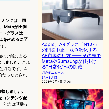
タイミングは、同
、Metaが圧倒
マートグラスは
2%を占めるに至
Apple、ARグラス『N107』
です。
の開発中止：競争激化する
AR市場の行方 ―― その裏で
織の分離による
MetaやSumsungが仕掛け
社化しました。
これ
る”日常化”への挑戦
な判断です。4
VR/ARニュース
定的だったとされ
SAMSUNG
2025年2月4日17:06
を買収しました。
密なコンテンツ配
」能力は基盤技