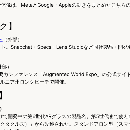
全体像は、MetaとGoogle・Appleの動きをまとめたこち
ク】
ト
（外部）
サイト。Snapchat・Specs・Lens Studioなど同社製品
外部）
要カンファレンス「Augmented World Expo」の公式サイ
フォルニア州ロングビーチで開催。
】
ス）
に向けて開発中の第6世代ARグラスの製品名。第5世代まで使
s（スペクタクルズ）」から改称された。スタンドアロン型（ス