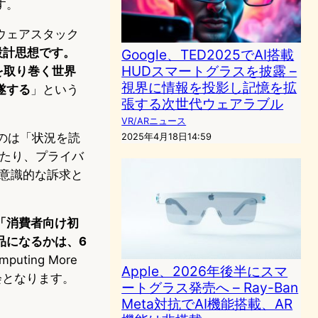
す。
ウェアスタック
設計思想です。
Google、TED2025でAI搭載
HUDスマートグラスを披露 –
を取り巻く世界
視界に情報を投影し記憶を拡
遂する
」という
張する次世代ウェアラブル
VR/ARニュース
るのは「状況を読
2025年4月18日14:59
あたり、プライバ
の意識的な訴求と
「消費者向け初
品になるかは、6
mputing More
Apple、2026年後半にスマ
会となります。
ートグラス発売へ – Ray-Ban
Meta対抗でAI機能搭載、AR