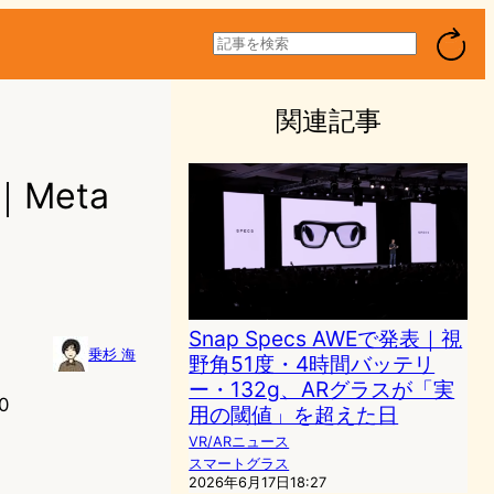
検
索
関連記事
Meta
Snap Specs AWEで発表｜視
乗杉 海
野角51度・4時間バッテリ
ー・132g、ARグラスが「実
0
用の閾値」を超えた日
VR/ARニュース
スマートグラス
2026年6月17日18:27