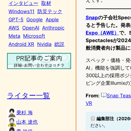
インタビュー
取材
Windows11
防災テック
Snap
の子会社Spec
GPT-5
Google
Apple
ると予告した。発表
AWS
OpenAI
Anthropic
Expo（AWE）
で、S
Meta
Microsoft
Spectacles
Android XR
Nvidia
総説
般消費者向け製品に
スペック・価格・発
AI」機能を強調して
300以上の採用ポジ
ピング企業Illum
ライター一覧
From:
Snap Teas
VR
乗杉 海
編集部注（2026
山本 達也
ださい。