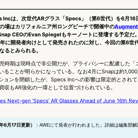
s Incは、次世代ARグラス「Specs」（第6世代）を6月1
の場はカリフォルニア州ロングビーチで開催中の
Augment
nap CEOのEvan Spiegelもキーノートに登壇する予定
が2024年に開発者向けとして発売されたのに対し、今回の第6
なるとみられる。
売時期は現時点で非公開だが、プライバシーに配慮した「
いることが明らかになっている。なお4月にSnapは約1,00
ションを閉鎖したが、Specs Incへの影響は限定的とされ
ixの買収もAR強化の一環として位置づけられている。
es Next-gen ‘Specs’ AR Glasses Ahead of June 16th Reve
年6月17日更新）
：AWEにて発表が行われました。詳細は編集部