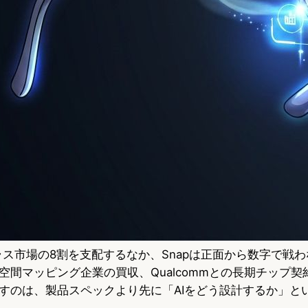
グラス市場の8割を支配するなか、Snapは正面から数字で戦
空間マッピング企業の買収、Qualcommとの長期チップ契
すのは、製品スペックより先に「AIをどう設計するか」と