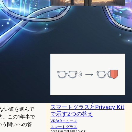
Snap「Specs」、約2,500ド
ルで今秋発売へ｜大手初の軽
量型スタンドアロンARグラ
ス、10万台で先陣を切る
VR/ARニュース
2026年5月22日12:08
Solos AirGo A6｜カメラなし
スマートグラスとPrivacy Kit
わない道を選んで
で示す2つの答え
約。この1年半で
VR/ARニュース
いう問いへの答
スマートグラス
2026年7月8日12:05