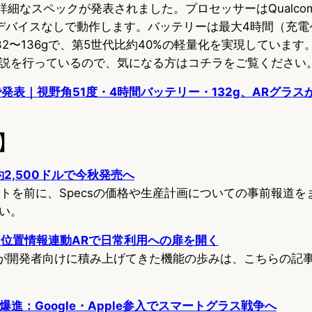
詳細なスペックが発表されました。プロセッサーはQualcomm S
デバイスなしで動作します。バッテリーは最大4時間（充電
32〜136gで、第5世代比約40%の軽量化を実現していま
説を行っているので、気になる方はコチラをご覧ください
AWEで発表｜視野角51度・4時間バッテリー・132g、ARグラ
】
、約2,500ドルで今秋発売へ
ートを前に、Specsの価格や生産計画についての事前報道を
い。
cles、位置情報連動ARで日常利用への扉を開く
clesが開発者向けに積み上げてきた機能の歩みは、こちらの
 成長爆進：Google・Apple参入でスマートグラス戦争へ