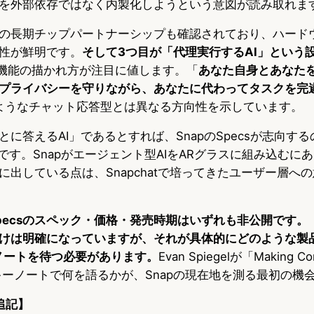
を外部依存ではなく内製化しようという意図が読み取れま
mmとの長期チップパートナーシップも確認されており、ハード
性が鮮明です。
そして3つ目が「代理実行するAI」という
AI機能の描かれ方が注目に値します。「
あなた自身とあなた
プライバシーを守りながら、あなたに代わってタスクを完
Iのようなチャット応答型とは異なる方向性を示しています。
に答えるAI」であるとすれば、SnapのSpecsが志向す
です。Snapがエージェント型AIをARグラスに組み込むに
に出している点は、Snapchatで培ってきたユーザー層へ
pecsのスペック・価格・発売時期はいずれも非公開です。
けは明確になっていますが、それが具体的にどのような製
ーノートを待つ必要があります。
Evan Spiegelが「Making Co
たキーノートで何を語るかが、Snapの現在地を測る最初の機
 追記】