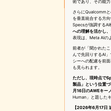
術であり、その能力
さらにQualco
を垂直統合する方向
Specsが強調する
への理解を活かし、
表現は、Meta A
前者が「聞かれたこと
んで先回りするAI」
シーへの配慮を前面
も見られます。
ただし、現時点でS
製品」という位置づ
月16日のAWEキ
Human」と題し
【2026年6月17日