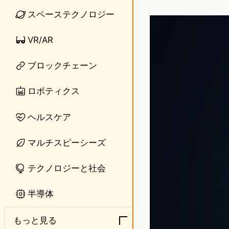
i
a
スペーステクノロジー
n
s
VR/AR
e
t
o
ブロックチェーン
d
ロボティクス
o
ヘルスケア
n
マルチスピーシーズ
テクノロジーと社会
半導体
もっと見る