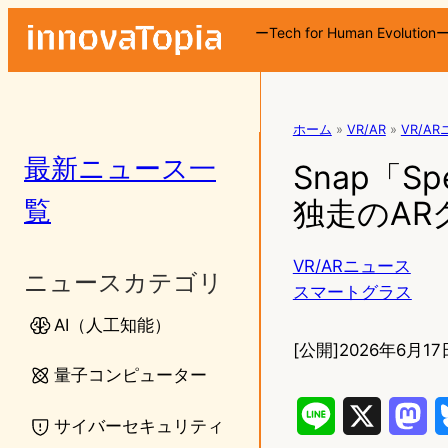
ーTech for Human Evolution
ホーム
»
VR/AR
»
VR/A
最新ニュース一
Snap「S
覧
独走のA
VR/ARニュース
ニュースカテゴリ
スマートグラス
AI（人工知能）
[公開]
2026年6月17日
量子コンピューター
L
X
M
サイバーセキュリティ