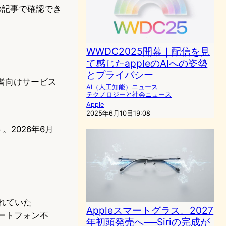
らの記事で確認でき
WWDC2025開幕｜配信を見
て感じたappleのAIへの姿勢
とプライバシー
・開発者向けサービス
AI（人工知能）ニュース
｜
テクノロジーと社会ニュース
Apple
2025年6月10日19:08
ト。2026年6月
われていた
Appleスマートグラス、2027
マートフォン不
年初頭発売へ──Siriの完成が