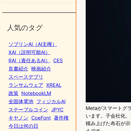
人気のタグ
ソブリンAI（AI主権）
XAI（説明可能AI）
RAI（責任あるAI）
CES
良書紹介
映画紹介
スペースデブリ
ランサムウェア
XREAL
政策
NotebookLM
全固体電池
フィジカルAI
Metaがスマート
ステーブルコイン
JPYC
います。子会社化、
キヤノン
CoeFont
著作権
積み上げた布石が示
今日は何の日
えです。