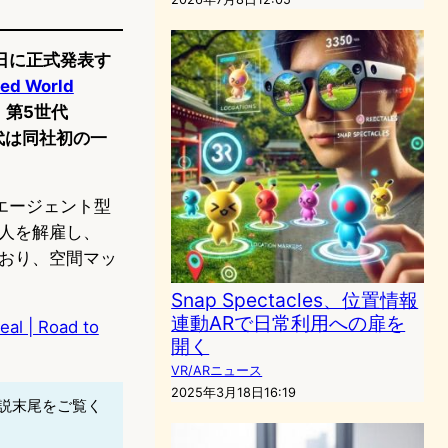
6日に正式発表す
ed World
だ。第5世代
世代は同社初の一
エージェント型
0人を解雇し、
ており、空間マッ
Snap Spectacles、位置情報
連動ARで日常利用への扉を
al | Road to
開く
VR/ARニュース
2025年3月18日16:19
解説末尾をご覧く