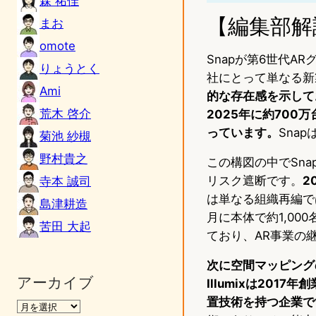
森 祐佳
【編集部解
まお
omote
Snapが第6世代A
りょうとく
社にとって単なる新
Ami
的な存在感を示しており
荒木 啓介
2025年に約70
っています。
Sna
菊池 紗槻
野村貴之
この構図の中でSn
リスク遮断です。
2
寺本 誠司
は単なる組織再編で
島津耕造
月に本体で約1,00
苦田 大起
ており、AR事業の
次に空間マッピングの
アーカイブ
Illumixは20
置技術を持つ企業で