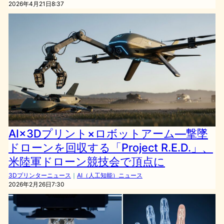
2026年4月21日8:37
AI×3Dプリント×ロボットアーム—撃墜
ドローンを回収する「Project R.E.D.」、
米陸軍ドローン競技会で頂点に
3Dプリンターニュース
｜
AI（人工知能）ニュース
2026年2月26日7:30