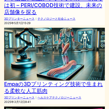
は初 – PERI/COBOD技術で建設、未来の
店舗像を探る
3Dプリンターニュース
｜
テクノロジーと社会ニュース
2025年5月1日15:29
Empaの3Dプリンティング技術で生まれ
る柔軟な人工筋肉
3Dプリンターニュース
｜
ヘルスケアテクノロジーニュース
2025年3月12日8:41