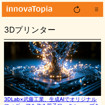
内
容
を
ス
3Dプリンター
キ
ッ
プ
3DLab×武藤工業、生成AIでオリジナル