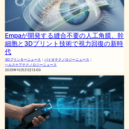
Empaが開発する縫合不要の人工角膜、幹
細胞と3Dプリント技術で視力回復の新時
代
3Dプリンターニュース
｜
バイオテクノロジーニュース
｜
ヘルスケアテクノロジーニュース
2025年10月21日13:00