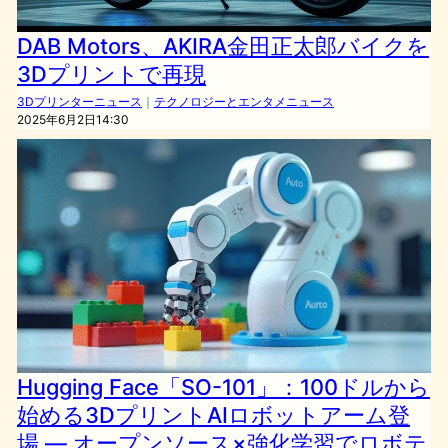
DAB Motors、AKIRA金田正太郎バイクを
3Dプリントで再現
3Dプリンターニュース
｜
テクノロジーとエンタメニュース
2025年6月2日14:30
Hugging Face「SO-101」：100ドルから
始める3DプリントAIロボットアーム登
場 ― オープンソース×強化学習でロボテ