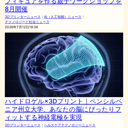
フィギュアを作る親子ワークショップを
8月開催
3Dプリンターニュース
｜
AI（人工知能）ニュース
｜
テクノロジーと社会ニュース
2026年7月12日18:36
ハイドロゲル×3Dプリント｜ペンシルベ
ニア州立大学、あなたの脳にぴったりフ
ィットする神経電極を実現
3Dプリンターニュース
｜
ヘルスケアテクノロジーニュース