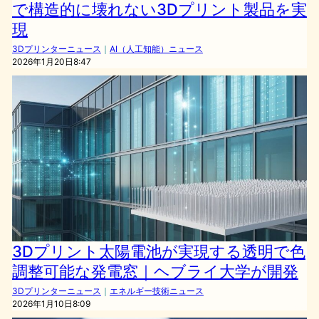
で構造的に壊れない3Dプリント製品を実
現
3Dプリンターニュース
｜
AI（人工知能）ニュース
2026年1月20日8:47
3Dプリント太陽電池が実現する透明で色
調整可能な発電窓｜ヘブライ大学が開発
3Dプリンターニュース
｜
エネルギー技術ニュース
2026年1月10日8:09