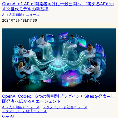
OpenAI o1 APIが開発者向けに一般公開へ – “考えるAI”が示
す次世代モデルの新基準
AI（人工知能）ニュース
2024年12月18日17:36
OpenAI Codex、6つの役割別プラグインとSitesを発表─非
開発者へ広がるAIエージェント
AI（人工知能）ニュース
｜
テクノロジーと社会ニュース
｜
テクノロジーと経済ニュース
OpenAI