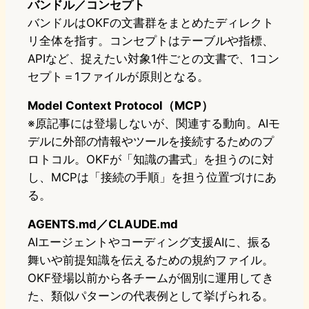
バンドル／コンセプト
バンドルはOKFの文書群をまとめたディレクト
リ全体を指す。コンセプトはテーブルや指標、
APIなど、捉えたい対象1件ごとの文書で、1コン
セプト＝1ファイルが原則となる。
Model Context Protocol（MCP）
※原記事には登場しないが、関連する動向。AIモ
デルに外部の情報やツールを接続するためのプ
ロトコル。OKFが「知識の書式」を担うのに対
し、MCPは「接続の手順」を担う位置づけにあ
る。
AGENTS.md／CLAUDE.md
AIエージェントやコーディング支援AIに、振る
舞いや前提知識を伝えるための規約ファイル。
OKF登場以前から各チームが個別に運用してき
た、類似パターンの代表例として挙げられる。