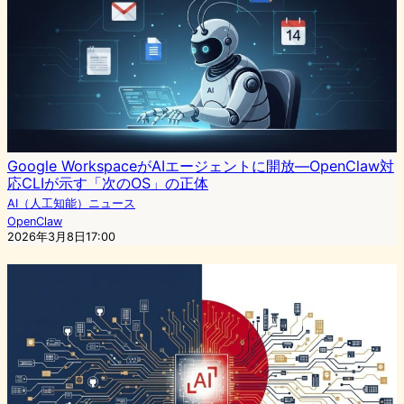
Google WorkspaceがAIエージェントに開放—OpenClaw対
応CLIが示す「次のOS」の正体
AI（人工知能）ニュース
OpenClaw
2026年3月8日17:00