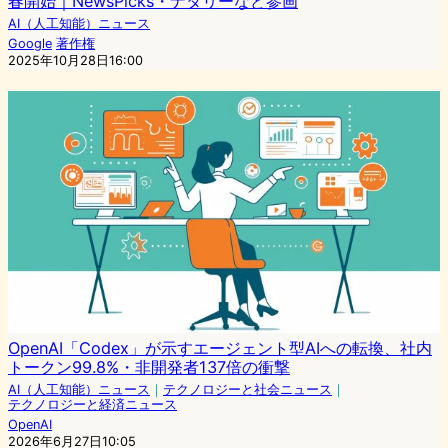
春開始｜NewsPicks・ナタリーなど参画
AI（人工知能）ニュース
Google
著作権
2025年10月28日16:00
OpenAI「Codex」が示すエージェント型AIへの転換、社内
トークン99.8%・非開発者137倍の衝撃
AI（人工知能）ニュース
｜
テクノロジーと社会ニュース
｜
テクノロジーと経済ニュース
OpenAI
2026年6月27日10:05