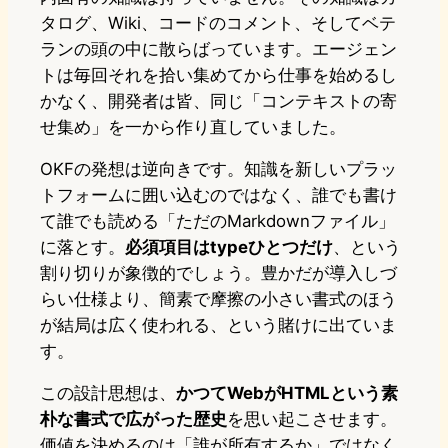
タログ、Wiki、コードのコメント、そしてベテ
ランの頭の中に散らばっています。エージェン
トは毎回それを拾い集めてから仕事を始めるし
かなく、開発者は皆、同じ「コンテキストの寄
せ集め」を一から作り直していました。
OKFの発想は逆向きです。知識を新しいプラッ
トフォームに囲い込むのではなく、誰でも書け
て誰でも読める「ただのMarkdownファイル」
に落とす。
必須項目はtypeひとつだけ
、という
割り切りが象徴的でしょう。豊かだが導入しづ
らい仕様より、簡素で摩擦の小さい書式のほう
が結局は広く使われる、という賭けに出ていま
す。
この設計思想は、
かつてWebがHTMLという素
朴な書式で広がった歴史
を思い起こさせます。
価値を決めるのは「誰が所有するか」ではなく