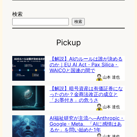
検索
検索
Pickup
【解説】AIのルールは誰が決める
のか｜EU AI Act・Pax Silica・
WAICOと国連の間で
山本 達也
【解説】暗号資産は有価証券にな
ったのか？金商法改正の成立と
「お墨付き」の危うさ
山本 達也
AI福祉研究が主流へ─Anthropic・
Google・Meta、「AIに感情はあ
るか」を問い始めた1年
山本 達也