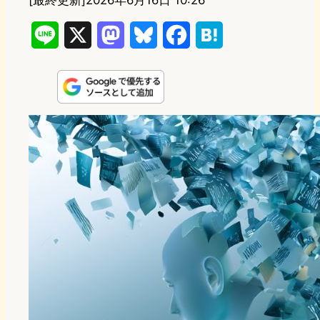
[最終更新]
2026年6月16日 10:26
L
X
M
B
F
H
i
a
l
a
a
n
s
u
c
t
e
t
e
e
e
o
s
b
n
d
k
o
a
o
y
o
n
k