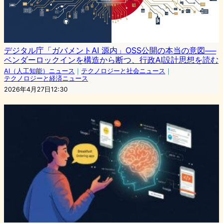
デジタル庁「ガバメントAI 源内」OSS公開の本当の意図──
ベンダーロックインを構造から断つ、行政AI設計思想を読む
AI（人工知能）ニュース
｜
テクノロジーと社会ニュース
｜
テクノロジーと経済ニュース
2026年4月27日12:30