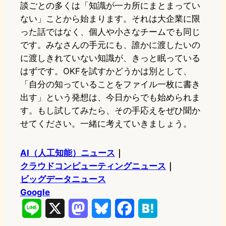
談ごとの多くは「知識が一カ所にまとまってい
ない」ことから始まります。それは大企業に限
った話ではなく、個人や小さなチームでも同じ
です。みなさんの手元にも、誰かに渡したいの
に渡しきれていない知識が、きっと眠っている
はずです。OKFを試すかどうかは別として、
「自分の知っていることをファイル一枚に書き
出す」という発想は、今日からでも始められま
す。もし試してみたら、その手応えをぜひ聞か
せてください。一緒に考えていきましょう。
AI（人工知能）ニュース
｜
クラウドコンピューティングニュース
｜
ビッグデータニュース
Google
L
X
M
B
F
H