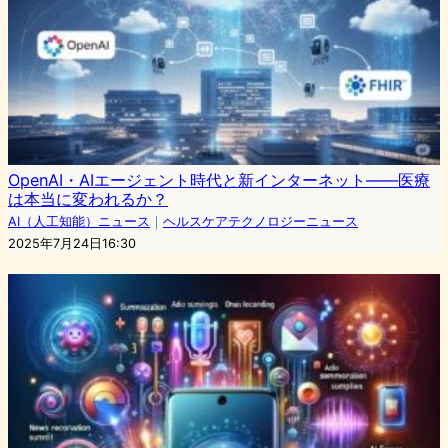
OpenAI・AIエージェント時代と新インターネット――医療
は本当に変われるか？
AI（人工知能）ニュース
｜
ヘルスケアテクノロジーニュース
2025年7月24日16:30