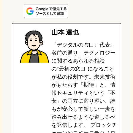
i
a
l
a
a
n
s
u
c
t
e
t
e
e
e
山本 達也
o
s
b
n
『デジタルの窓口』代表。
d
k
o
a
名前の通り、テクノロジー
o
y
o
に関するあらゆる相談
の”最初の窓口”になること
n
k
が私の役割です。未来技術
がもたらす「期待」と、情
報セキュリティという「不
安」の両方に寄り添い、誰
もが安心して新しい一歩を
踏み出せるような道しるべ
を発信します。 ブロックチ
ェーンやスペーステクノロ