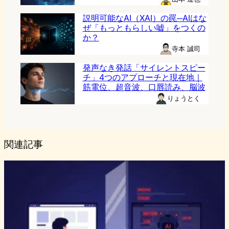
説明可能なAI（XAI）の罠─AIはな
ぜ「もっともらしい嘘」をつくの
か？
寺本 誠司
発声なき発話「サイレントスピー
チ」4つのアプローチと現在地｜
筋電位、超音波、口唇読み、脳波
りょうとく
関連記事