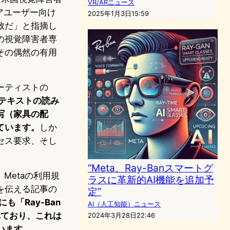
VR/ARニュース
アユーザー向け
2025年1月3日15:59
致だ」と指摘し
リの視覚障害者専
その偶然の有用
ーティストの
テキストの読み
写（家具の配
ています。
しか
セス要求、そし
“Meta、Ray-Banスマートグ
Metaの利用規
ラスに革新的AI機能を追加予
を伝える記事の
定”
も「Ray-Ban
AI（人工知能）ニュース
れており、これは
2024年3月28日22:46
います。