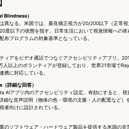
】
Blindness）
異なる。米国では、最良矯正視力が20/200以下（正常視力
20度以下の状態を指す。日常生活において視覚情報への依
配布プログラムの対象基準となっている。
ティアをビデオ通話でつなぐアクセシビリティアプリ。20
万人以上のボランティアが登録しており、世界21市場でRay-B
連携に対応している。
onses（詳細な回答）
aのMeta AIアプリ内のアクセシビリティ設定。有効にすると
り詳細な音声説明（物体の色・環境の文脈・人の配置など）
視者向けに設計されている。
業のソフトウェア・ハードウェア製品を提供する米国の非