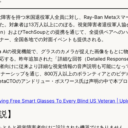
覚障害を持つ米国退役軍人全員に対し、Ray-Ban Metaス
。対象者は13万人以上にのぼる。視覚障害者退役軍人協会（B
ociation）およびTechSoupとの提携を通じて、全提供ペア
ナー、全国各地での対面イベントも提供される。
ta AIの視覚機能で、グラスのカメラが捉えた画像をもとに
る。昨年追加された「詳細な回答（Detailed Respon
者向けに従来より詳細な視覚情報の音声説明も可能になってい
ートナーシップを通じ、800万人以上のボランティアとのビデ
etaCTOのアンドリュー・ボスワース氏は声明の中で本プ
ving Free Smart Glasses To Every Blind US Veteran | Up
説】
taは、もともと視覚障害者向けに設計された機器ではありませ