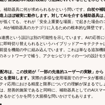
、補助器具に何が求められるかという問いです。
白杖や補
造上ほぼ確実に動作します。対してAIを介する補助器具は
が低くても、それが「安全上重要な場面」で起きた場合の
、AIが補助器具のカテゴリに入るための根本的な障壁です
Eyes連携という設計は別の可能性を示しています。AIの応答
に即時切り替えられるというハイブリッドアーキテクチャは
前提を機能の中に組み込んでいます。これは単なる追加機
間のネットワークで補う、アクセシビリティの一つの設計モ
償配布は、この技術が「一部の先進的ユーザーの実験」から
とを意味します。
実際の多様な使用場面でのデータが蓄積
リティ応用における精度と限界についての理解が深まるでし
は、慈善的施策であると同時に、補助器具としてのAIスマ
きるかどうかを問う大規模な問いかけでもあります。