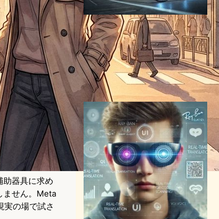
Metaの次世代スマートグラ
ス「Hypernova」、2025年
10月登場か？単眼ディスプレ
イ搭載、AI連携で視界を拡張
VR/ARニュース
Hypernova
2025年4月28日11:23
補助器具に求め
ません。Meta
現実の場で試さ