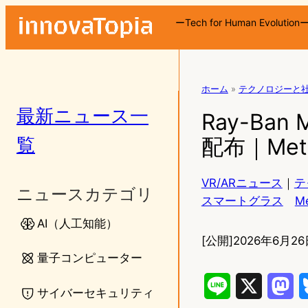
ーTech for Human Evolution
ホーム
»
テクノロジーと
最新ニュース一
Ray-Ba
覧
配布｜Me
VR/ARニュース
｜
テ
ニュースカテゴリ
スマートグラス
M
AI（人工知能）
[公開]
2026年6月26
量子コンピューター
L
X
M
サイバーセキュリティ