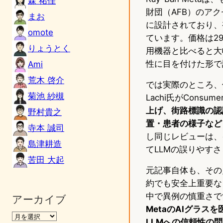
森 祐佳
財団（AFB）のア
まお
に設計されており、
omote
ています。価格は2
りょうとく
用機器と比べると大
性に目を付けた形で
Ami
荒木 啓介
では実際のところ、
菊池 紗槻
Lachi氏がConsu
上げ、街路標識の認
野村貴之
置・患者の様子など
寺本 誠司
し同じレビューは、
島津耕造
てLLMの誤りやす
苦田 大起
元記事自体も、その
約でも安全上重要な
中で異例の慎重さで
アーカイブ
MetaのAIグラ
LLMへの信頼性の