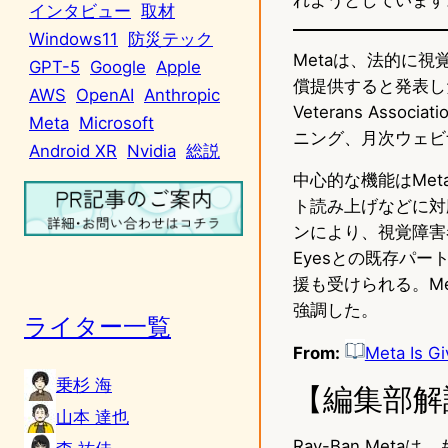
インタビュー
取材
Windows11
防災テック
Metaは、法的に視
GPT-5
Google
Apple
償提供すると発表した
AWS
OpenAI
Anthropic
Veterans Ass
Meta
Microsoft
ニング、月次ウェビ
Android XR
Nvidia
総説
中心的な機能はMe
ト読み上げなどに対応す
ンにより、視覚障害
Eyesとの既存パ
援も受けられる。M
強調した。
ライター一覧
From:
Meta Is Gi
乗杉 海
【編集部解
山本 達也
Ray-Ban Me