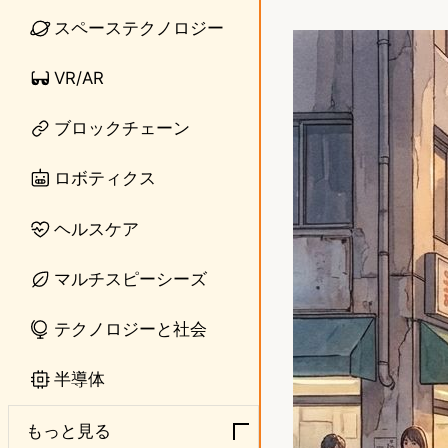
i
a
スペーステクノロジー
n
s
VR/AR
e
t
o
ブロックチェーン
d
ロボティクス
o
ヘルスケア
n
マルチスピーシーズ
テクノロジーと社会
半導体
もっと見る