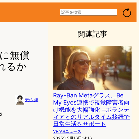
検
索
関連記事
人に無償
れるか
Ray-Ban Metaグラス、Be
乗杉 海
My Eyes連携で視覚障害者向
け機能を大幅強化 ─ボランテ
5
ィアとのリアルタイム接続で
日常生活をサポート
VR/ARニュース
2025年5月16日14:16