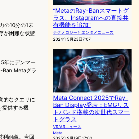
“MetaのRay-Banスマートグ
ラス、Instagramへの直接共
有機能を追加”
の10分の1未
存が困難な状態
テクノロジーとエンタメニュース
2024年5月23日7:07
15年にデンマー
an Metaグラ
Meta Connect 2025でRay-
、視覚的なクエリに
Ban Display発表：EMGリス
を提供する機
トバンド搭載の次世代スマー
トグラス
VR/ARニュース
Meta
営利組織。今回
2025年9月19日17:00