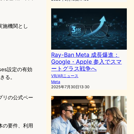
実施機関とし
Ray-Ban Meta 成長爆進：
Google・Apple 参入でスマ
ートグラス戦争へ
nses設定の有効
VR/ARニュース
できる。
Meta
2025年7月30日13:30
プリの公式ペー
体の要件、利用