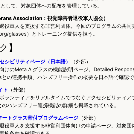
仲介役として、対象団体への配布を管理している。
eterans Association：視覚障害者退役軍人協会）
退役軍人を支援する非営利団体。今回のプログラムの共同
org/glasses）とトレーニング提供を担う。
ク】
 アクセシビリティページ（日本語）
（外部）
のMeta AIグラスの機能説明ページ。Detailed Respo
Eyesとの連携手順、ハンズフリー操作の概要を日本語で確認
サイト
（外部）
ボランティアをリアルタイムでつなぐアクセシビリティア
ラスとのハンズフリー連携機能の詳細も掲載されている。
taスマートグラス寄付プログラムページ
（外部）
退役軍人を支援する非営利団体向けの申請ページ。対象団
実施条件を確認できる。