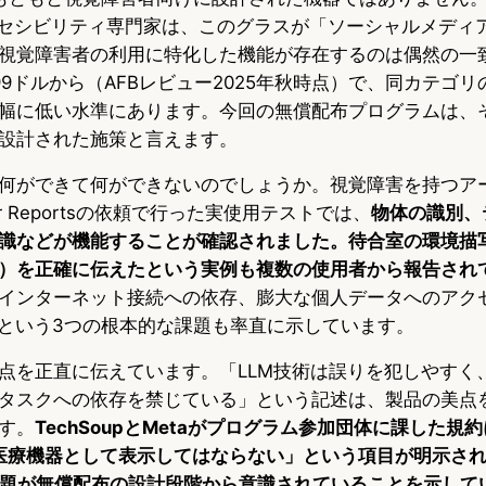
クセシビリティ専門家は、このグラスが「ソーシャルメディ
視覚障害者の利用に特化した機能が存在するのは偶然の一
99ドルから（AFBレビュー2025年秋時点）で、同カテゴ
幅に低い水準にあります。今回の無償配布プログラムは、
設計された施策と言えます。
何ができて何ができないのでしょうか。視覚障害を持つア
mer Reportsの依頼で行った実使用テストでは、
物体の識別、
識などが機能することが確認されました。待合室の環境描
）を正確に伝えたという実例も複数の使用者から報告され
インターネット接続への依存、膨大な個人データへのアク
さという3つの根本的な課題も率直に示しています。
点を正直に伝えています。「LLM技術は誤りを犯しやすく、
タスクへの依存を禁じている」という記述は、製品の美点
す。
TechSoupとMetaがプログラム参加団体に課した規約に
スを医療機器として表示してはならない」という項目が明示さ
問題が無償配布の設計段階から意識されていることを示して