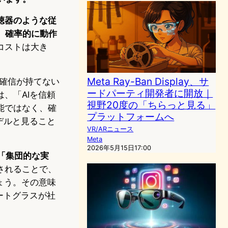
聴器のような従
、確率的に動作
コストは大き
。
Meta Ray-Ban Display、サ
に確信が持てない
ードパーティ開発者に開放｜
、「AIを信頼
視野20度の「ちらっと見る」
能ではなく、確
プラットフォームへ
デルと見ること
VR/ARニュース
Meta
2026年5月15日17:00
「集団的な実
されることで、
ょう。その意味
ートグラスが社