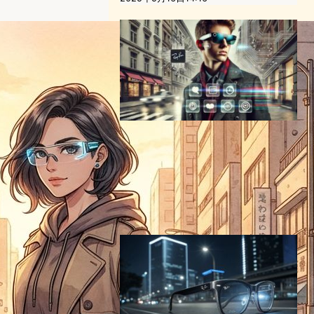
Ray-Ban Metaスマートグラ
ス、EMEA地域で大ヒット：
AIとARの融合が拓く未来の日
常
VR/ARニュース
2024年10月21日13:03