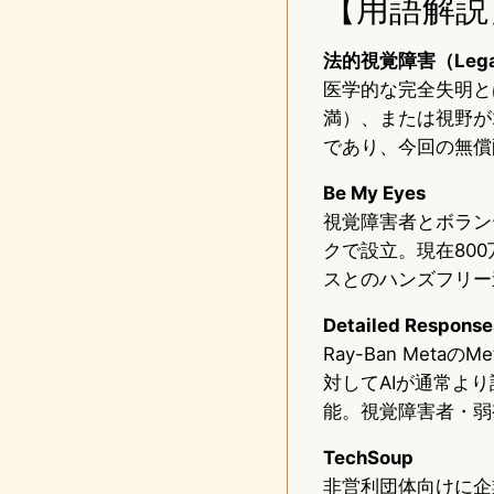
【用語解説
法的視覚障害（Legal 
医学的な完全失明とは
満）、または視野が
であり、今回の無償
Be My Eyes
視覚障害者とボラン
クで設立。現在800
スとのハンズフリー
Detailed Resp
Ray-Ban Met
対してAIが通常よ
能。視覚障害者・弱
TechSoup
非営利団体向けに企