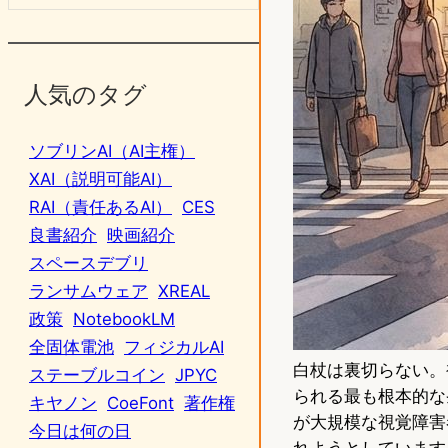
人気のタグ
ソブリンAI（AI主権）
XAI（説明可能AI）
RAI（責任あるAI）
CES
良書紹介
映画紹介
スペースデブリ
ランサムウェア
XREAL
政策
NotebookLM
全固体電池
フィジカルAI
白杖は裏切らない。
ステーブルコイン
JPYC
られる最も根本的な
キヤノン
CoeFont
著作権
が大規模な視覚障害
今日は何の日
れようとしています