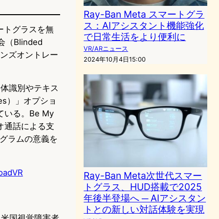
Ray-Ban Meta スマートグラ
ス：AIアシスタント機能強化
マートグラスを無
で日常生活をより便利に
linded
VR/ARニュース
へのハンズオントレー
2024年10月4日15:00
物体識別やテキス
ses）」オプショ
る。Be My
オ通話による支
ログラムの意義を
loadVR
Ray-Ban Meta次世代スマー
トグラス、HUD搭載で2025
年後半登場へ ─ AIアシスタン
トとの新しい対話体験を実現
ん。米国視覚障害者