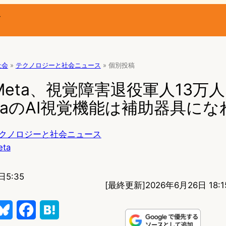
ー
社会
»
テクノロジーと社会ニュース
»
個別投稿
n Meta、視覚障害退役軍人13万
taのAI視覚機能は補助器具にな
クノロジーと社会ニュース
eta
日5:35
[最終更新]
2026年6月26日 18:1
B
F
H