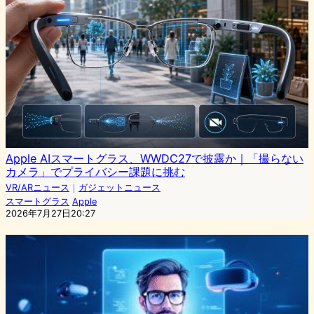
Apple AIスマートグラス、WWDC27で披露か｜「撮らない
カメラ」でプライバシー課題に挑む
VR/ARニュース
｜
ガジェットニュース
スマートグラス
Apple
2026年7月27日20:27