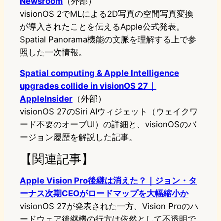
Newsroom
（外部）
visionOS 2でMLによる2D写真の空間写真変換
が導入されたことを伝えるApple公式発表。
Spatial Panorama機能の文脈を理解する上で参
照した一次情報。
Spatial computing & Apple Intelligence
upgrades collide in visionOS 27｜
AppleInsider
（外部）
visionOS 27のSiri AIウィジェット（ウェイクワ
ード不要のオーブUI）の詳細と、visionOSのバ
ージョン履歴を解説した記事。
【関連記事】
Apple Vision Pro後継は消えた？｜ジョン・タ
ーナス次期CEOがロードマップを大幅縮小か
visionOS 27が発表された一方、Vision Proのハ
ードウェア後継機の行方は依然として不透明で