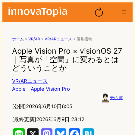
ホーム
»
VR/AR
»
VR/ARニュース
»
個別投稿
Apple Vision Pro × visionOS 27
｜写真が「空間」に変わるとは
どういうことか
VR/ARニュース
Apple
Apple Vision Pro
乗杉 海
[公開]
2026年6月10日6:05
[最終更新]
2026年6月9日 23:12
L
X
M
B
F
H