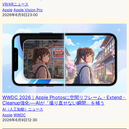
VR/ARニュース
Apple
Apple Vision Pro
2026年6月9日23:00
WWDC 2026｜Apple Photosに空間リフレーム・Extend・
Cleanup強化──AIが「撮り直せない瞬間」を補う
AI（人工知能）ニュース
Apple
WWDC
2026年6月9日12:30