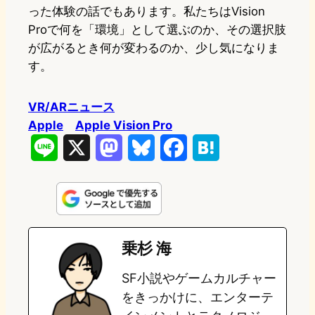
った体験の話でもあります。私たちはVision
Proで何を「環境」として選ぶのか、その選択肢
が広がるとき何が変わるのか、少し気になりま
す。
VR/ARニュース
Apple
Apple Vision Pro
L
X
M
B
F
H
i
a
l
a
a
n
s
u
c
t
e
t
e
e
e
乗杉 海
o
s
b
n
SF小説やゲームカルチャー
d
k
o
a
をきっかけに、エンターテ
o
y
o