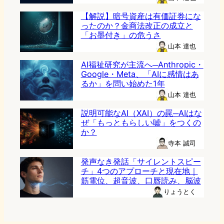
【解説】暗号資産は有価証券にな
ったのか？金商法改正の成立と
「お墨付き」の危うさ
山本 達也
AI福祉研究が主流へ─Anthropic・
Google・Meta、「AIに感情はあ
るか」を問い始めた1年
山本 達也
説明可能なAI（XAI）の罠─AIはな
ぜ「もっともらしい嘘」をつくの
か？
寺本 誠司
発声なき発話「サイレントスピー
チ」4つのアプローチと現在地｜
筋電位、超音波、口唇読み、脳波
りょうとく