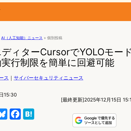
ー
AI（人工知能）ニュース
»
個別投稿
エディターCursorでYOLOモー
動実行制限を簡単に回避可能
ース
｜
サイバーセキュリティニュース
日15:30
[最終更新]
2025年12月15日 15:
B
F
H
l
a
a