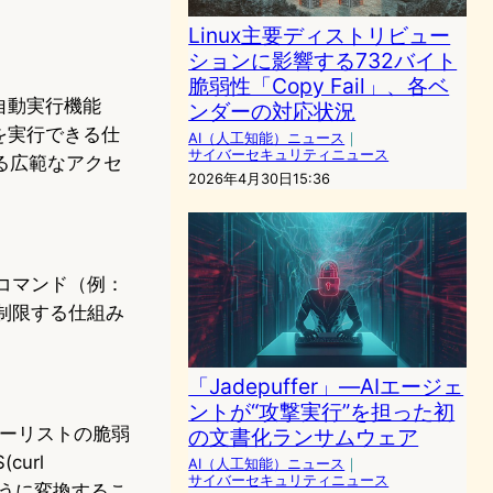
Linux主要ディストリビュー
ションに影響する732バイト
脆弱性「Copy Fail」、各ベ
する自動実行機能
ンダーの対応状況
を実行できる仕
AI（人工知能）ニュース
｜
サイバーセキュリティニュース
る広範なアクセ
2026年4月30日15:36
なコマンド（例：
制限する仕組み
「Jadepuffer」―AIエージェ
ントが“攻撃実行”を担った初
デニーリストの脆弱
の文書化ランサムウェア
url
AI（人工知能）ニュース
｜
サイバーセキュリティニュース
zshのように変換するこ