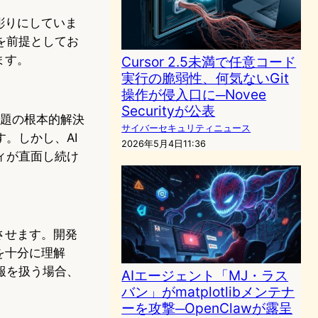
彫りにしていま
を前提としてお
ます。
Cursor 2.5未満で任意コード
実行の脆弱性、何気ないGit
操作が侵入口に─Novee
Securityが公表
問題の根本的解決
サイバーセキュリティニュース
。しかし、AI
2026年5月4日11:36
ィが直面し続け
させます。開発
を十分に理解
報を扱う場合、
AIエージェント「MJ・ラス
バン」がmatplotlibメンテナ
ーを攻撃─OpenClawが露呈