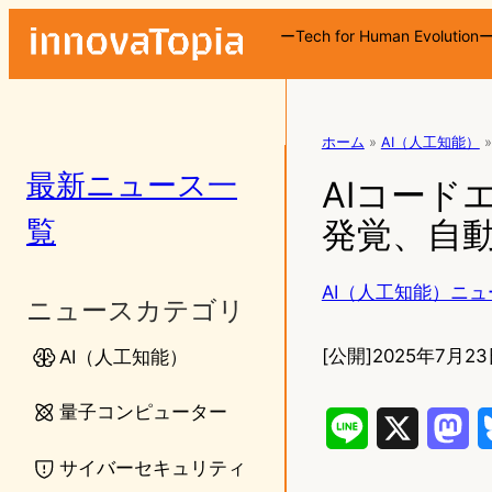
ーTech for Human Evolution
ホーム
»
AI（人工知能）
»
最新ニュース一
AIコード
覧
発覚、自
AI（人工知能）ニュ
ニュースカテゴリ
[公開]
2025年7月23
AI（人工知能）
量子コンピューター
L
X
M
サイバーセキュリティ
i
a