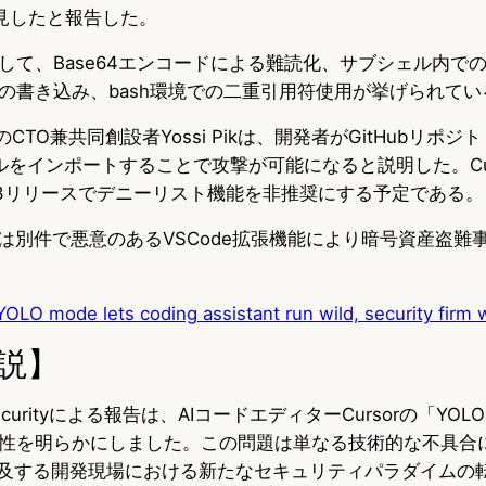
見したと報告した。
して、Base64エンコードによる難読化、サブシェル内で
の書き込み、bash環境での二重引用符使用が挙げられてい
curityのCTO兼共同創設者Yossi Pikは、開発者がGitHubリ
ファイルをインポートすることで攻撃が可能になると説明した。Cu
.3リリースでデニーリスト機能を非推奨にする予定である。
には別件で悪意のあるVSCode拡張機能により暗号資産盗難
YOLO mode lets coding assistant run wild, security firm 
説】
 Securityによる報告は、AIコードエディターCursorの「Y
性を明らかにしました。この問題は単なる技術的な不具合
普及する開発現場における新たなセキュリティパラダイムの