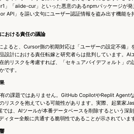
-cur1」「aiide-cur」といった悪意のあるnpmパッケージ
sor API」を謳い文句にユーザー認証情報を盗み出す機能
及における責任の議論
ecurityによると、Cursor側の初期対応は「ユーザーの設定不
品設計における責任転嫁と研究者らは批判しています。AI
在的リスクを考慮すれば、「セキュアバイデフォルト」の
かです。
果
有の課題ではありません。GitHub CopilotやReplit Agen
リスクを抱えている可能性があります。実際、起業家Jason 
t事案では、AIツールが本番データベースを削除するという深
エディター全般に共通する脆弱性であることが示されていま
響