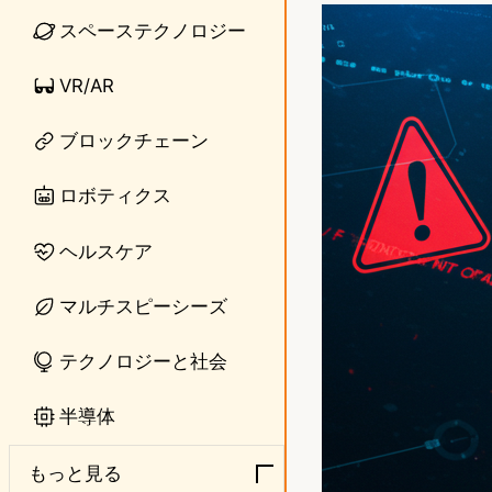
n
s
スペーステクノロジー
e
t
VR/AR
o
ブロックチェーン
d
o
ロボティクス
n
ヘルスケア
マルチスピーシーズ
テクノロジーと社会
半導体
もっと見る