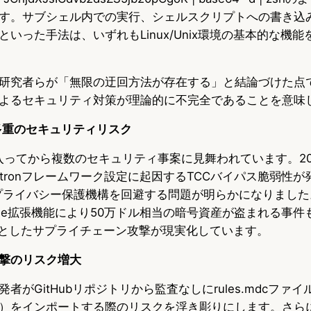
す。サブシェル内での実行、シェルスクリプトへの書き込み
いった手法は、いずれもLinux/Unix環境の基本的な機
研究者らが「無限の迂回方法が存在する」と結論づけた点
よるセキュリティ対策が理論的に不完全であることを意味
く多重のセキュリティリスク
5年に入ってから複数のセキュリティ事案に見舞われています。2
Electronフレームワーク設定に起因するTCCバイパス脆弱性
なプライバシー保護機構を回避する問題が明らかになりました
ode拡張機能により50万ドル相当の暗号資産が盗まれる事件
的としたサプライチェーン攻撃が現実化しています。
撃のリスク増大
者がGitHubリポジトリから監査なしにrules.mdcファ
）をインポートする際のリスクを浮き彫りにします。さら