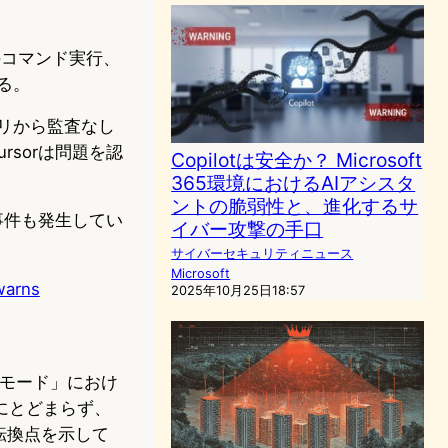
のコマンド実行、
る。
ポジトリから監査なし
rsorは問題を認
Copilotは安全か？ Microsoft
365環境におけるAIアシスタ
ントの脆弱性と、進化するサ
事件も発生してい
イバー攻撃の手口
サイバーセキュリティニュース
Microsoft
warns
2025年10月25日18:57
OLOモード」におけ
にとどまらず、
転換点を示して