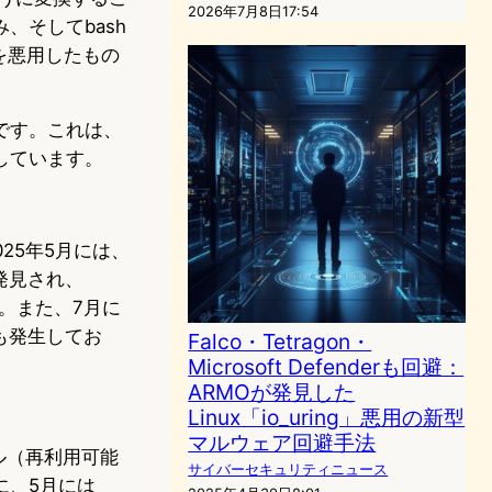
2026年7月8日17:54
、そしてbash
能を悪用したもの
です。これは、
しています。
025年5月には、
が発見され、
。また、7月に
も発生してお
Falco・Tetragon・
Microsoft Defenderも回避：
ARMOが発見した
Linux「io_uring」悪用の新型
マルウェア回避手法
イル（再利用可能
サイバーセキュリティニュース
に、5月には