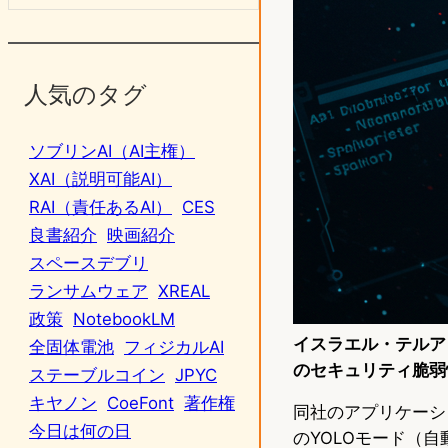
人気のタグ
ソブリンAI（AI主権）
XAI（説明可能AI）
RAI（責任あるAI）
CES
良書紹介
映画紹介
スペースデブリ
ランサムウェア
XREAL
政策
NotebookLM
イスラエル・テルアビブ
全固体電池
フィジカルAI
のセキュリティ脆弱性を
ステーブルコイン
JPYC
キヤノン
CoeFont
著作権
同社のアプリケーションセ
今日は何の日
のYOLOモード（