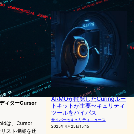
2024年5月22日7:54
Linux io_uring脆弱性：
ARMOが開発したCuringルー
ディターCursor
トキットが主要セキュリティ
。
ツールをバイパス
サイバーセキュリティニュース
dは、Cursor
2025年4月25日15:15
ーリスト機能を迂