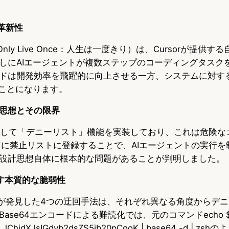
革新性
Only Live Once：人生は一度きり）は、Cursorが提供
しにAIエージェントが複数ステップのコーディングタスク
ドは開発効率を飛躍的に向上させる一方、システムに対す
ることになります。
思想とその限界
対策として「デニーリスト」機能を実装しており、これは危険
前に禁止リストに登録することで、AIエージェントの実行を
設計思想自体に根本的な問題があることが判明しました。
す本質的な脆弱性
ecurityが発見した4つの迂回手法は、それぞれ異なる角度から
se64エンコードによる難読化では、元のコマンドecho $(c
o JChjdXJsIGdvb2dsZS5jb20pCgoK | base64 -d | 