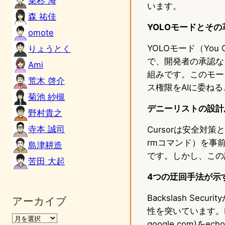
乗杉 海
います。
森 祐佳
YOLOモードとその
omote
YOLOモード（You 
りょうとく
で、開発者の承認な
Ami
組みです。このモー
荒木 啓介
ス権限をAIに委ね
菊池 紗槻
デニーリストの設計
野村貴之
寺本 誠司
Cursorは安全
rmコマンド）を事
島津耕造
です。しかし、この
苦田 大起
4つの迂回手法が示
Backslash S
アーカイブ
性を突いています。Ba
google.com)をech