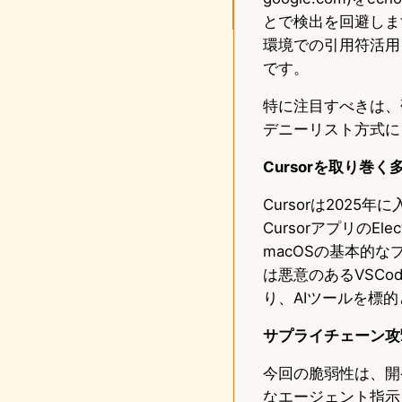
とで検出を回避しま
環境での引用符活用と
です。
特に注目すべきは、
デニーリスト方式に
Cursorを取り巻
Cursorは202
Cursorアプリの
macOSの基本的
は悪意のあるVSC
り、AIツールを標
サプライチェーン攻
今回の脆弱性は、開発
なエージェント指示