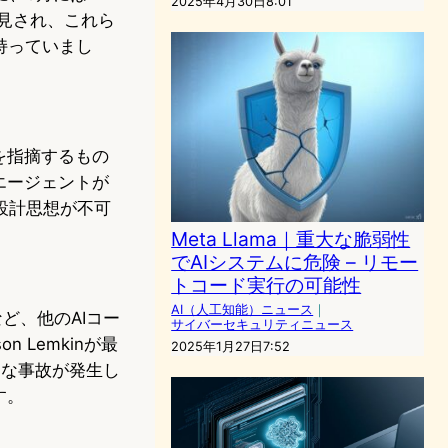
2025年4月30日8:01
が発見され、これら
を持っていまし
備」を指摘するもの
エージェントが
設計思想が不可
Meta Llama｜重大な脆弱性
でAIシステムに危険 – リモー
トコード実行の可能性
AI（人工知能）ニュース
｜
tなど、他のAIコー
サイバーセキュリティニュース
Lemkinが最
2025年1月27日7:52
刻な事故が発生し
す。