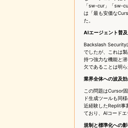
「sw-cur」「sw
は「最も安価なCur
た。
AIエージェント普
Backslash S
でしたが、これは製
持つ強力な機能と潜
欠であることは明ら
業界全体への波及効
この問題はCursor固
ド生成ツールも同様の
近経験したRepli
ており、AIコード
規制と標準化への影