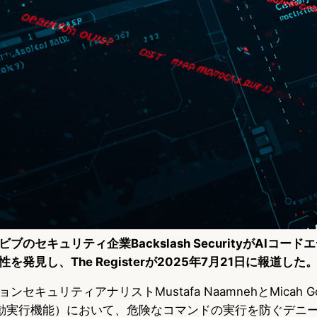
のセキュリティ企業Backslash SecurityがAIコードエ
発見し、The Registerが2025年7月21日に報道した
キュリティアナリストMustafa NaamnehとMicah Gol
自動実行機能）において、危険なコマンドの実行を防ぐデニ