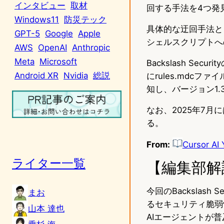
インタビュー
取材
回する手法を4つ発
Windows11
防災テック
具体的な迂回手法と
GPT-5
Google
Apple
シェルスクリプトへ
AWS
OpenAI
Anthropic
Meta
Microsoft
Backslash Se
Android XR
Nvidia
総説
にrules.mdc
知し、バージョン1
なお、2025年7月
る。
From:
Cursor AI 
ライター一覧
【編集部解
今回のBackslash
まお
るセキュリティ脆弱
山本 達也
AIエージェントが