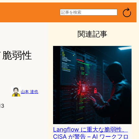
検
索
関連記事
ド脆弱性
山本 達也
13
Langflow に重大な脆弱性、
CISA が警告 – AI ワークフロ