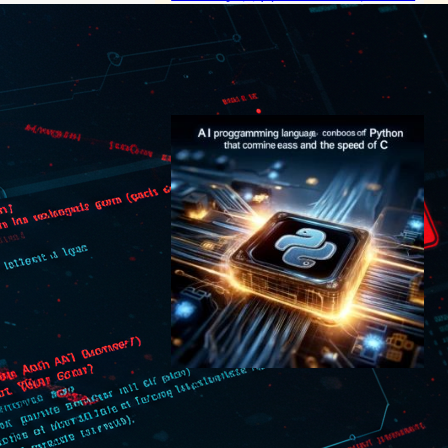
ー構築ツールに未認証リモー
トコード実行の危険
サイバーセキュリティニュース
2025年5月7日7:49
AI開発を加速する「Mojo」登
場、Pythonの限界を超える
AI（人工知能）ニュース