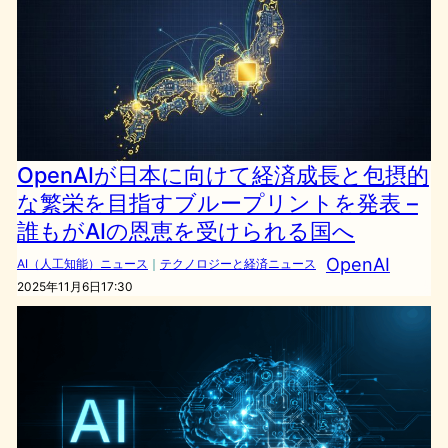
OpenAIが日本に向けて経済成長と包摂的
な繁栄を目指すブループリントを発表 –
誰もがAIの恩恵を受けられる国へ
OpenAI
AI（人工知能）ニュース
｜
テクノロジーと経済ニュース
2025年11月6日17:30