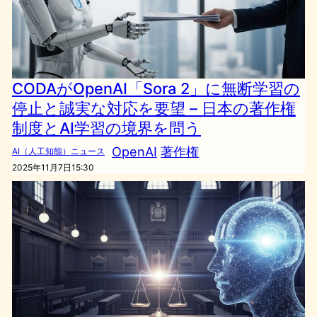
CODAがOpenAI「Sora 2」に無断学習の
停止と誠実な対応を要望 – 日本の著作権
制度とAI学習の境界を問う
OpenAI
著作権
AI（人工知能）ニュース
2025年11月7日15:30