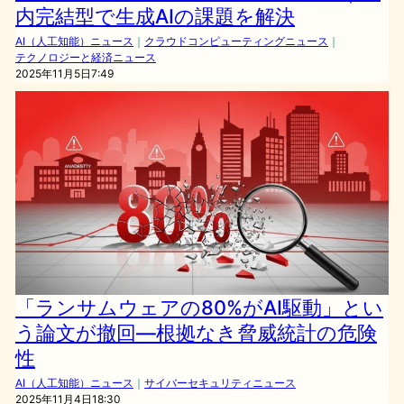
内完結型で生成AIの課題を解決
AI（人工知能）ニュース
｜
クラウドコンピューティングニュース
｜
テクノロジーと経済ニュース
2025年11月5日7:49
「ランサムウェアの80%がAI駆動」とい
う論文が撤回—根拠なき脅威統計の危険
性
AI（人工知能）ニュース
｜
サイバーセキュリティニュース
2025年11月4日18:30