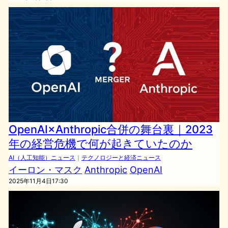
OpenAI×Anthropic合併の舞台裏｜2023
年の経営危機で何が起きていたのか
AI（人工知能）ニュース
｜
テクノロジーと経済ニュース
イーロン・マスク
Anthropic
OpenAI
2025年11月4日17:30