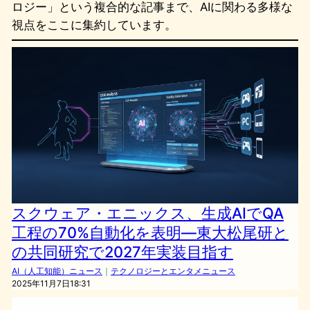
ロジー」という複合的な記事まで、AIに関わる多様な
視点をここに集約しています。
スクウェア・エニックス、生成AIでQA
工程の70%自動化を表明―東大松尾研と
の共同研究で2027年実装目指す
AI（人工知能）ニュース
｜
テクノロジーとエンタメニュース
2025年11月7日18:31