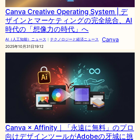
Canva Creative Operating System | デ
ザインとマーケティングの完全統合、AI
時代の「想像力の時代」へ
Canva
AI（人工知能）ニュース
｜
テクノロジーと経済ニュース
2025年10月31日19:12
Canva × Affinity｜「永遠に無料」のプロ
向けデザインツールがAdobeの牙城に挑