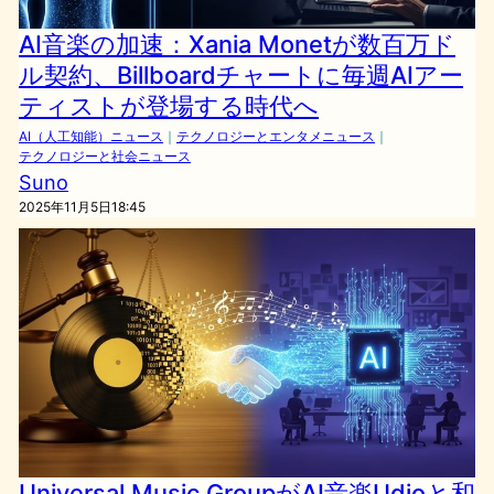
AI音楽の加速：Xania Monetが数百万ド
ル契約、Billboardチャートに毎週AIアー
ティストが登場する時代へ
AI（人工知能）ニュース
｜
テクノロジーとエンタメニュース
｜
テクノロジーと社会ニュース
Suno
2025年11月5日18:45
Universal Music GroupがAI音楽Udioと和