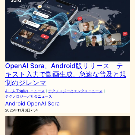
OpenAI Sora、Android版リリース｜テ
キスト入力で動画生成、急速な普及と規
制のジレンマ
AI（人工知能）ニュース
｜
テクノロジーとエンタメニュース
｜
テクノロジーと社会ニュース
Android
OpenAI
Sora
2025年11月6日7:54