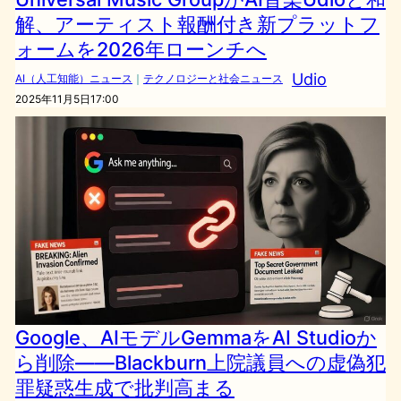
解、アーティスト報酬付き新プラットフ
ォームを2026年ローンチへ
Udio
AI（人工知能）ニュース
｜
テクノロジーと社会ニュース
2025年11月5日17:00
Google、AIモデルGemmaをAI Studioか
ら削除――Blackburn上院議員への虚偽犯
罪疑惑生成で批判高まる