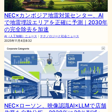
NEC×カンボジア地雷対策センター、AI
で地雷埋設エリアを正確に予測｜2030年
の完全除去を加速
AI（人工知能）ニュース
｜
テクノロジーと社会ニュース
2025年11月4日8:32
NEC×ローソン、映像認識AI×LLMで店舗