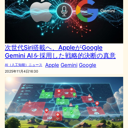
次世代Siri搭載へ、AppleがGoogle
Gemini AIを採用した戦略的決断の真意
Apple
Gemini
Google
AI（人工知能）ニュース
2025年11月4日16:30