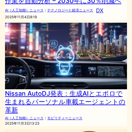
作業を自動分析 – 2030年に30％削減へ
DX
AI（人工知能）ニュース
｜
テクノロジーと経済ニュース
2025年11月4日8:19
Nissan AutoDJ発表：生成AIとエポロで
生まれるパーソナル車載エージェントの
革新
AI（人工知能）ニュース
｜
モビリティーニュース
2025年11月3日13:23