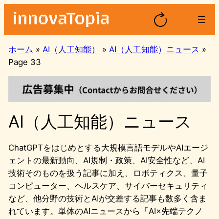
内
容
を
ス
ホーム
»
AI（人工知能）
»
AI（人工知能）ニュース
»
キ
Page 33
ッ
プ
AI（人工知能）ニュース
ChatGPTをはじめとする大規模言語モデルやAIエージ
ェントの最新動向、AI規制・政策、AI安全性など、AI
技術そのものを扱う記事に加え、ロボティクス、量子
コンピューター、ヘルスケア、サイバーセキュリティ
など、他分野の技術とAIが交差する記事も数多く含ま
れています。単体のAIニュースから「AI×先端テクノ