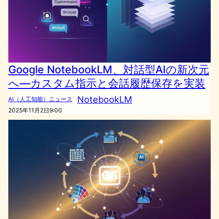
Google NotebookLM、対話型AIの新次元
へ―カスタム指示と会話履歴保存を実装
NotebookLM
AI（人工知能）ニュース
2025年11月2日9:00