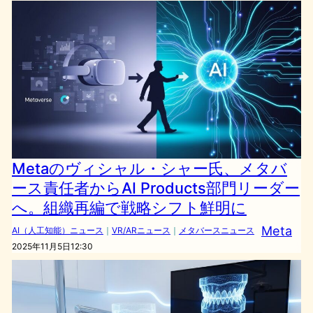
Metaのヴィシャル・シャー氏、メタバ
ース責任者からAI Products部門リーダー
へ。組織再編で戦略シフト鮮明に
Meta
AI（人工知能）ニュース
｜
VR/ARニュース
｜
メタバースニュース
2025年11月5日12:30