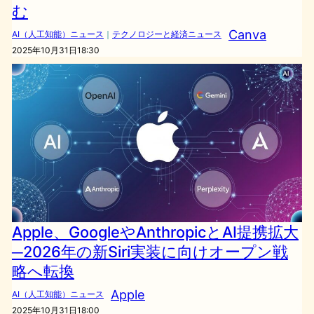
む
Canva
AI（人工知能）ニュース
｜
テクノロジーと経済ニュース
2025年10月31日18:30
Apple、GoogleやAnthropicとAI提携拡大
─2026年の新Siri実装に向けオープン戦
略へ転換
Apple
AI（人工知能）ニュース
2025年10月31日18:00