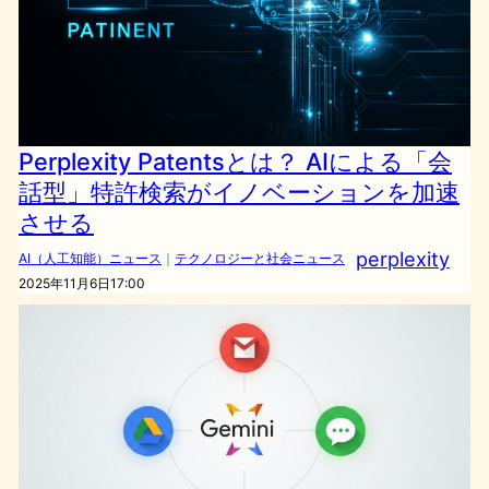
Perplexity Patentsとは？ AIによる「会
話型」特許検索がイノベーションを加速
させる
perplexity
AI（人工知能）ニュース
｜
テクノロジーと社会ニュース
2025年11月6日17:00