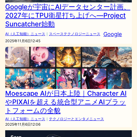
Googleが宇宙にAIデータセンター計画、
2027年にTPU衛星打ち上げへ―Project
Suncatcher始動
Google
AI（人工知能）ニュース
｜
スペーステクノロジーニュース
2025年11月6日12:45
Moescape AIが日本上陸｜Character AI
やPIXAIを超える統合型アニメAIプラッ
トフォームの全貌
AI（人工知能）ニュース
｜
テクノロジーとエンタメニュース
2025年11月6日12:06