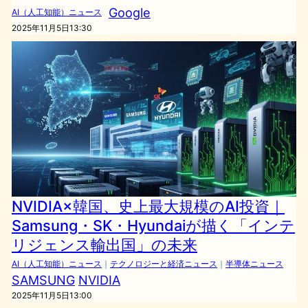
Google
AI（人工知能）ニュース
2025年11月5日13:30
NVIDIA×韓国、史上最大規模のAI投資｜
Samsung・SK・Hyundaiが描く「インテ
リジェンス輸出国」の未来
AI（人工知能）ニュース
｜
テクノロジーと経済ニュース
｜
半導体ニュース
SAMSUNG
NVIDIA
2025年11月5日13:00