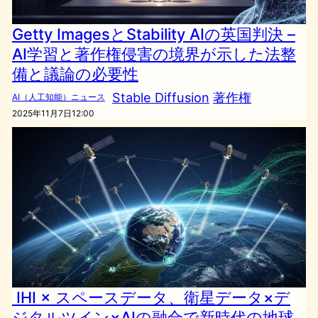
Getty ImagesとStability AIの英国判決 –
AI学習と著作権侵害の境界が示した法整
備と議論の必要性
Stable Diffusion
著作権
AI（人工知能）ニュース
2025年11月7日12:00
IHI × スペースデータ、衛星データ×デ
ジタルツイン×AIの融合で新時代の地球