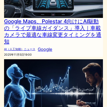
Google Maps、Polestar 4向けにAI駆動
の「ライブ車線ガイダンス」導入｜車載
カメラで最適な車線変更タイミングを通
知
Google
AI（人工知能）ニュース
2025年11月5日19:00