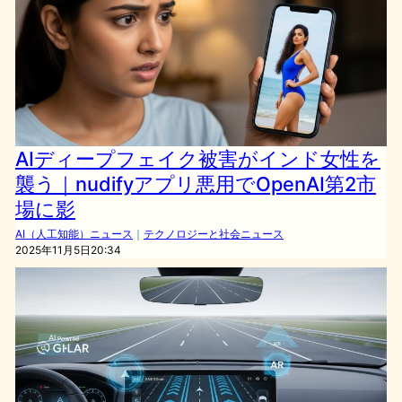
AIディープフェイク被害がインド女性を
襲う｜nudifyアプリ悪用でOpenAI第2市
場に影
AI（人工知能）ニュース
｜
テクノロジーと社会ニュース
2025年11月5日20:34