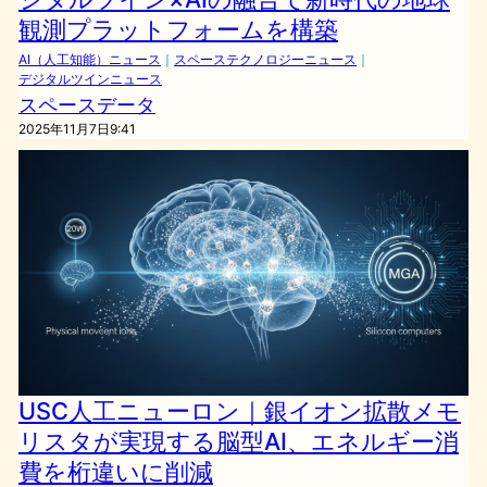
観測プラットフォームを構築
AI（人工知能）ニュース
｜
スペーステクノロジーニュース
｜
デジタルツインニュース
スペースデータ
2025年11月7日9:41
USC人工ニューロン｜銀イオン拡散メモ
リスタが実現する脳型AI、エネルギー消
費を桁違いに削減