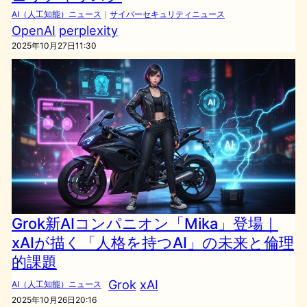
AI（人工知能）ニュース
｜
サイバーセキュリティニュース
OpenAI
perplexity
2025年10月27日11:30
Grok新AIコンパニオン「Mika」登場｜
xAIが描く「人格を持つAI」の未来と倫理
的課題
Grok
xAI
AI（人工知能）ニュース
2025年10月26日20:16