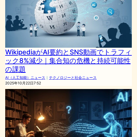
WikipediaがAI要約とSNS動画でトラフィ
ック8%減少｜集合知の危機と持続可能性
の課題
AI（人工知能）ニュース
｜
テクノロジーと社会ニュース
2025年10月22日7:52