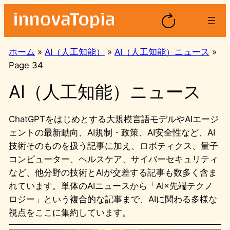
内
容
を
ス
ホーム
»
AI（人工知能）
»
AI（人工知能）ニュース
»
キ
Page 34
ッ
AI（人工知能）ニュース
プ
ChatGPTをはじめとする大規模言語モデルやAIエージ
ェントの最新動向、AI規制・政策、AI安全性など、AI
技術そのものを扱う記事に加え、ロボティクス、量子
コンピューター、ヘルスケア、サイバーセキュリティ
など、他分野の技術とAIが交差する記事も数多く含ま
れています。単体のAIニュースから「AI×先端テクノ
ロジー」という複合的な記事まで、AIに関わる多様な
視点をここに集約しています。