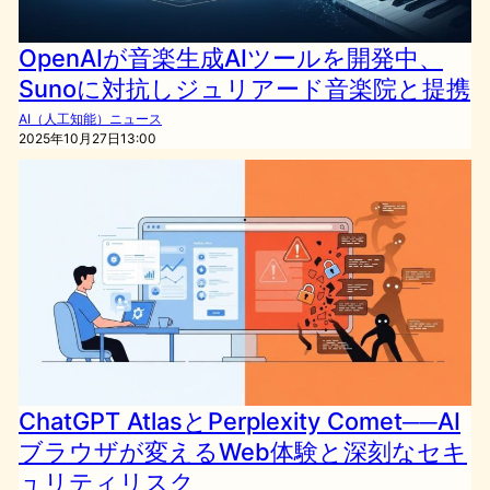
OpenAIが音楽生成AIツールを開発中、
Sunoに対抗しジュリアード音楽院と提携
AI（人工知能）ニュース
2025年10月27日13:00
ChatGPT AtlasとPerplexity Comet──AI
ブラウザが変えるWeb体験と深刻なセキ
ュリティリスク