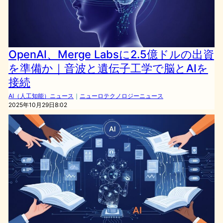
OpenAI、Merge Labsに2.5億ドルの出資
を準備か｜音波と遺伝子工学で脳とAIを
接続
AI（人工知能）ニュース
｜
ニューロテクノロジーニュース
2025年10月29日8:02