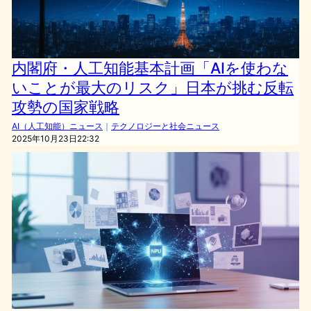
内閣府・人工知能基本計画「AIを使わな
いことが最大のリスク」日本が挑む反転
攻勢の国家戦略
AI（人工知能）ニュース
｜
テクノロジーと社会ニュース
2025年10月23日22:32