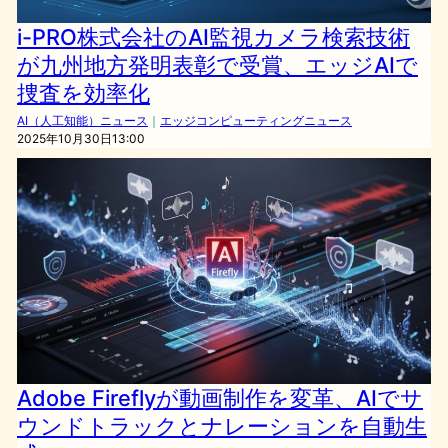
i-PRO株式会社のAI監視カメラ検索技術
が九州地方発明表彰で受賞、エッジAIで
捜査を効率化
AI（人工知能）ニュース
｜
エッジコンピューティングニュース
2025年10月30日13:00
Adobe Fireflyが動画制作を変革、AIでサ
ウンドトラックとナレーションを自動生