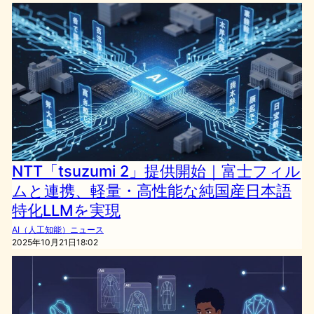
NTT「tsuzumi 2」提供開始｜富士フィル
ムと連携、軽量・高性能な純国産日本語
特化LLMを実現
AI（人工知能）ニュース
2025年10月21日18:02