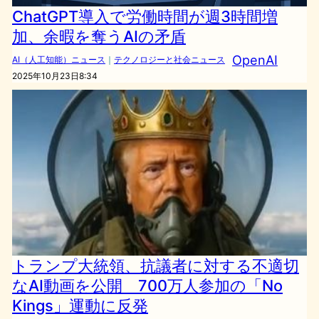
ChatGPT導入で労働時間が週3時間増
加、余暇を奪うAIの矛盾
OpenAI
AI（人工知能）ニュース
｜
テクノロジーと社会ニュース
2025年10月23日8:34
トランプ大統領、抗議者に対する不適切
なAI動画を公開 700万人参加の「No
Kings」運動に反発