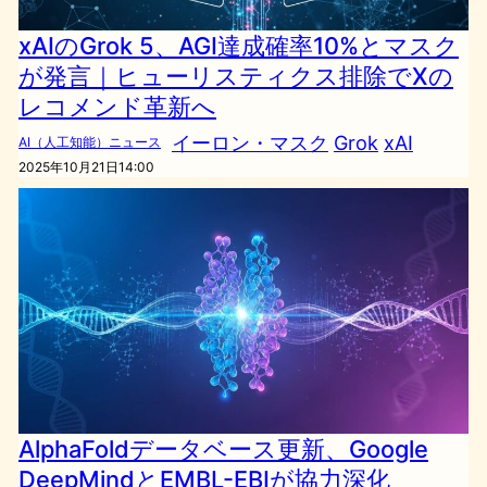
xAIのGrok 5、AGI達成確率10%とマスク
が発言｜ヒューリスティクス排除でXの
レコメンド革新へ
イーロン・マスク
Grok
xAI
AI（人工知能）ニュース
2025年10月21日14:00
AlphaFoldデータベース更新、Google
DeepMindとEMBL-EBIが協力深化