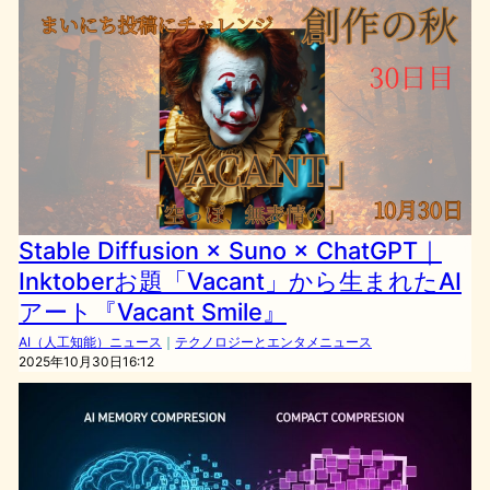
Stable Diffusion × Suno × ChatGPT｜
Inktoberお題「Vacant」から生まれたAI
アート『Vacant Smile』
AI（人工知能）ニュース
｜
テクノロジーとエンタメニュース
2025年10月30日16:12