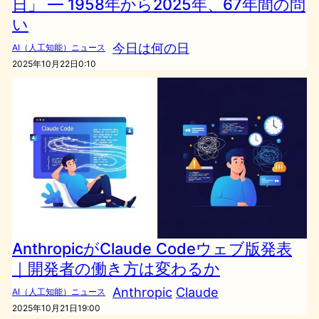
日」 — 1958年から2025年、67年間の問
い
今日は何の日
AI（人工知能）ニュース
2025年10月22日0:10
AnthropicがClaude Codeウェブ版発表
｜開発者の働き方は変わるか
Anthropic
Claude
AI（人工知能）ニュース
2025年10月21日19:00