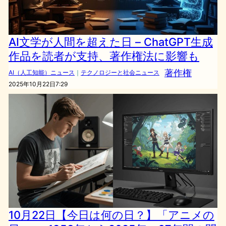
AI文学が人間を超えた日 – ChatGPT生成
作品を読者が支持、著作権法に影響も
著作権
AI（人工知能）ニュース
｜
テクノロジーと社会ニュース
2025年10月22日7:29
10月22日【今日は何の日？】「アニメの