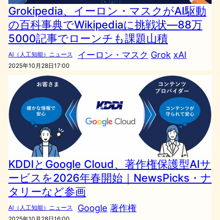
Grokipedia、イーロン・マスクがAI駆動
の百科事典でWikipediaに挑戦状―88万
5000記事でローンチも課題山積
イーロン・マスク
Grok
xAI
AI（人工知能）ニュース
2025年10月28日17:00
KDDIとGoogle Cloud、著作権保護型AIサ
ービスを2026年春開始｜NewsPicks・ナ
タリーなど参画
Google
著作権
AI（人工知能）ニュース
2025年10月28日16:00