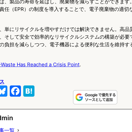
ば、製品の寿命を延ばし、廃棄物を減らすことができます
責任（EPR）の制度を導入することで、電子廃棄物の適切
、単にリサイクルを増やすだけでは解決できません。高品
、そして安全で効率的なリサイクルシステムの構築が必要
の負担を減らしつつ、電子機器による便利な生活を維持す
-Waste Has Reached a Crisis Point
.
ス
B
F
H
l
a
a
u
c
t
dmin
e
e
e
事一覧