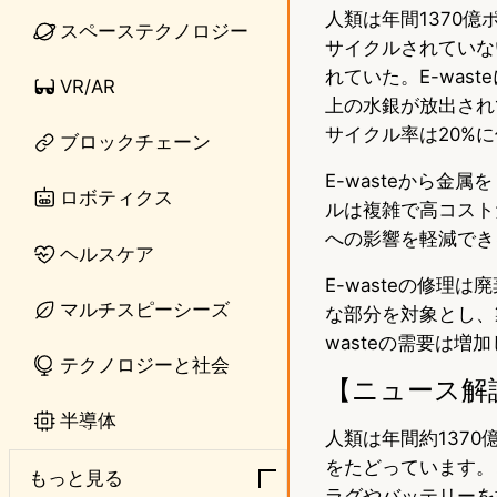
人類は年間1370億
n
s
スペーステクノロジー
サイクルされていない
e
t
れていた。E-was
VR/AR
o
上の水銀が放出されて
サイクル率は20%
ブロックチェーン
d
E-wasteから
o
ロボティクス
ルは複雑で高コスト
n
への影響を軽減でき
ヘルスケア
E-wasteの修
マルチスピーシーズ
な部分を対象とし、
wasteの需要は
テクノロジーと社会
【ニュース解
半導体
人類は年間約1370
をたどっています。
もっと見る
ラグやバッテリーを