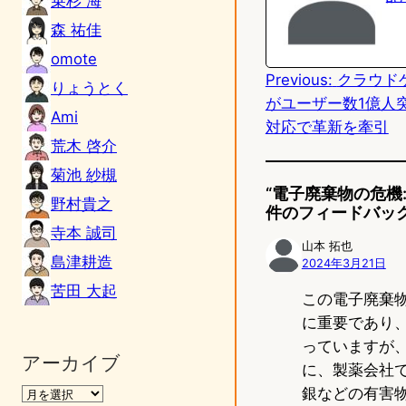
乗杉 海
o
森 祐佳
d
omote
Previous:
クラウドゲ
o
りょうとく
がユーザー数1億人
n
Ami
対応で革新を牽引
荒木 啓介
菊池 紗槻
“電子廃棄物の危機:
野村貴之
件のフィードバッ
寺本 誠司
山本 拓也
島津耕造
2024年3月21日
苦田 大起
この電子廃棄物
に重要であり
っていますが
アーカイブ
に、製薬会社
銀などの有害