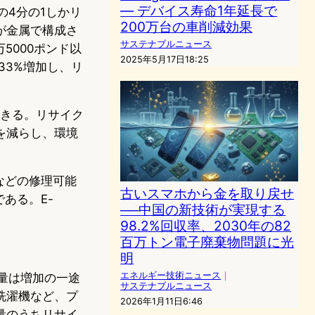
― デバイス寿命1年延長で
の4分の1しかリ
200万台の車削減効果
ドが金属で構成さ
サステナブルニュース
5000ポンド以
2025年5月17日18:25
33%増加し、リ
できる。リサイク
を減らし、環境
などの修理可能
古いスマホから金を取り戻せ
ある。E-
──中国の新技術が実現する
98.2%回収率、2030年の82
百万トン電子廃棄物問題に光
明
エネルギー技術ニュース
｜
の量は増加の一途
サステナブルニュース
洗濯機など、プ
2026年1月11日6:46
量のうちリサイ