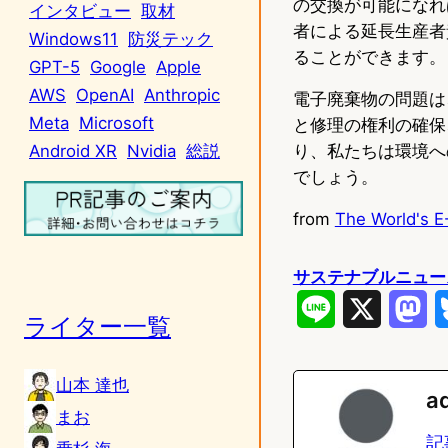
の交換が可能になれ
インタビュー
取材
者による延長生産者
Windows11
防災テック
ることができます。
GPT-5
Google
Apple
AWS
OpenAI
Anthropic
電子廃棄物の問題は
Meta
Microsoft
と修理の権利の確保
り、私たちは環境へ
Android XR
Nvidia
総説
でしょう。
from
The World's E
サステナブルニュー
L
X
M
ライター一覧
i
a
山本 達也
n
s
a
まお
e
t
記