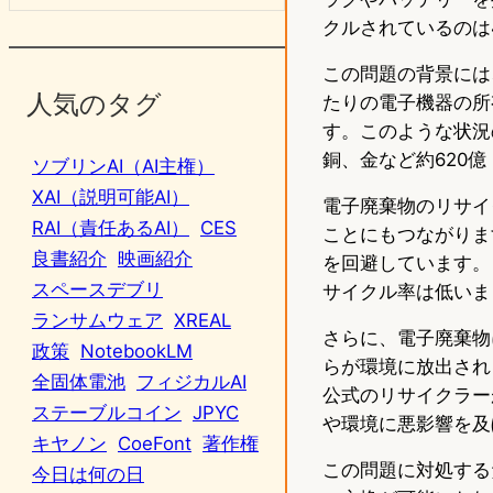
クルされているのは
この問題の背景には
人気のタグ
たりの電子機器の所
す。このような状況
銅、金など約620
ソブリンAI（AI主権）
XAI（説明可能AI）
電子廃棄物のリサイ
RAI（責任あるAI）
CES
ことにもつながりま
良書紹介
映画紹介
を回避しています。
スペースデブリ
サイクル率は低いま
ランサムウェア
XREAL
さらに、電子廃棄物
政策
NotebookLM
らが環境に放出され
全固体電池
フィジカルAI
公式のリサイクラー
ステーブルコイン
JPYC
や環境に悪影響を及
キヤノン
CoeFont
著作権
この問題に対処する
今日は何の日