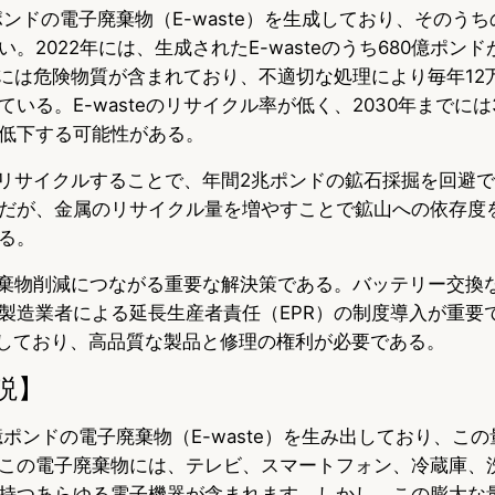
ポンドの電子廃棄物（E-waste）を生成しており、そのうち
u
c
t
。2022年には、生成されたE-wasteのうち680億ポン
e
e
e
teには危険物質が含まれており、不適切な処理により毎年12万
s
b
n
いる。E-wasteのリサイクル率が低く、2030年までには
に低下する可能性がある。
k
o
a
金属をリサイクルすることで、年間2兆ポンドの鉱石採掘を回避
y
o
だが、金属のリサイクル量を増やすことで鉱山への依存度
k
る。
理は廃棄物削減につながる重要な解決策である。バッテリー交換
製造業者による延長生産者責任（EPR）の制度導入が重要で
増加しており、高品質な製品と修理の権利が必要である。
説】
億ポンドの電子廃棄物（E-waste）を生み出しており、こ
この電子廃棄物には、テレビ、スマートフォン、冷蔵庫、
持つあらゆる電子機器が含まれます。しかし、この膨大な