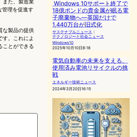
。また、製造業
Windows 10サポート終了で
な管理を促進す
18億ポンドの貴金属が眠る電
子廃棄物へ―英国だけで
1,440万台が旧式化
質な製品の提供
サステナブルニュース
｜
テクノロジーと社会ニュース
です。これによ
Windows10
ることができる
2025年10月10日8:18
電気自動車の未来を支える、
使用済み電池リサイクルの挑
戦
エネルギー技術ニュース
2024年3月20日16:15