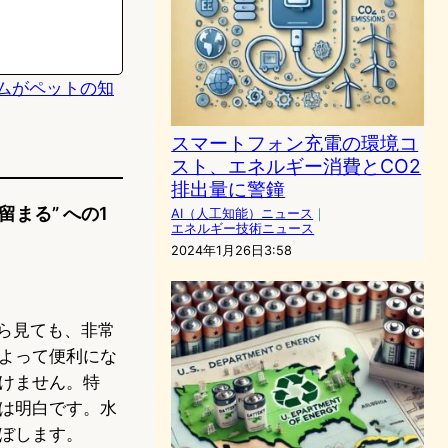
ムがペットの知
スマートフォン充電の環境コ
スト、エネルギー消費とCO2
排出量に警鐘
まる” への1
AI（人工知能）ニュース
｜
エネルギー技術ニュース
2024年1月26日3:58
から見ても、非常
よって便利にな
けません。特
は明白です。水
ぼします。