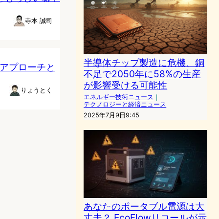
寺本 誠司
半導体チップ製造に危機、銅
のアプローチと
不足で2050年に58%の生産
が影響受ける可能性
りょうとく
エネルギー技術ニュース
｜
テクノロジーと経済ニュース
2025年7月9日9:45
あなたのポータブル電源は大
丈夫？ EcoFlowリコールが示