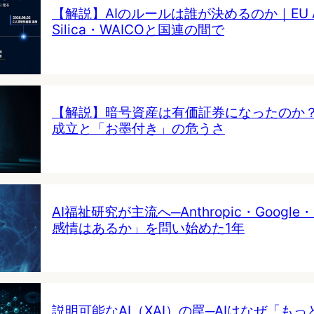
【解説】AIのルールは誰が決めるのか｜EU AI 
Silica・WAICOと国連の間で
【解説】暗号資産は有価証券になったのか
成立と「お墨付き」の危うさ
AI福祉研究が主流へ─Anthropic・Google・
感情はあるか」を問い始めた1年
説明可能なAI（XAI）の罠─AIはなぜ「も