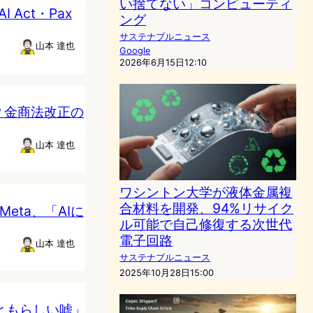
い捨てない」コンピューティ
Act・Pax
ング
サステナブルニュース
山本 達也
Google
2026年6月15日12:10
？金商法改正の
山本 達也
ワシントン大学が液体金属複
合材料を開発、94%リサイク
Meta、「AIに
ル可能で自己修復する次世代
電子回路
山本 達也
サステナブルニュース
2025年10月28日15:00
っともらしい嘘」