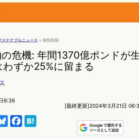
ー
サステナブルニュース
»
個別投稿
の危機: 年間1370億ポンドが
わずか25%に留まる
ス
日6:36
[最終更新]
2024年3月21日 06:
B
F
H
l
a
a