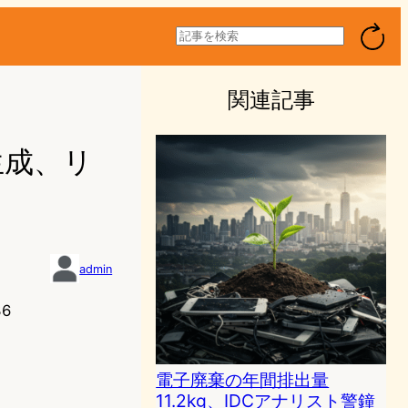
検
索
関連記事
生成、リ
admin
36
電子廃棄の年間排出量
11.2kg、IDCアナリスト警鐘