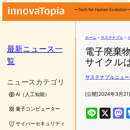
ーTech for Human Evolution
ホーム
»
サステナブル
»
最新ニュース一
電子廃棄物
覧
サイクルは
サステナブルニュー
ニュースカテゴリ
[公開]
2024年3月21
AI（人工知能）
量子コンピューター
L
X
M
サイバーセキュリティ
i
a