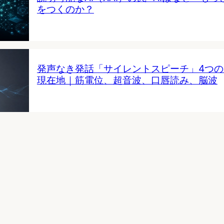
をつくのか？
発声なき発話「サイレントスピーチ」4つ
現在地｜筋電位、超音波、口唇読み、脳波