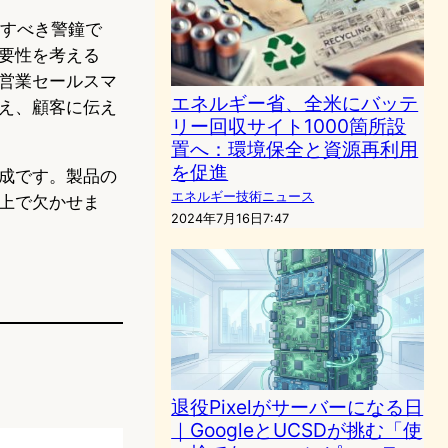
こすべき警鐘で
要性を考える
営業セールスマ
エネルギー省、全米にバッテ
え、顧客に伝え
リー回収サイト1000箇所設
置へ：環境保全と資源再利用
を促進
成です。製品の
エネルギー技術ニュース
上で欠かせま
2024年7月16日7:47
退役Pixelがサーバーになる日
｜GoogleとUCSDが挑む「使