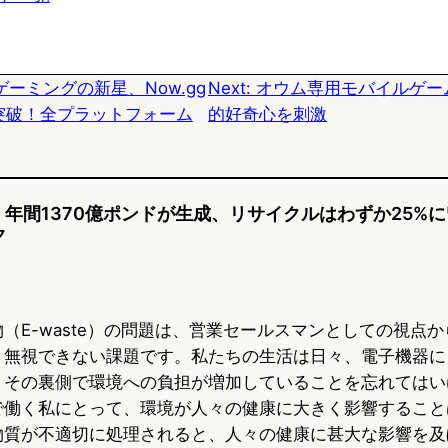
s
b
n
k
o
a
ーミングの新星、Now.gg
Next:
オウム専用モバイルゲー
y
o
突破！全プラットフォーム
的好奇心を刺激
k
 年間1370億ポンドが生成、リサイクルはわずか25%に留
ク
（E-waste）の問題は、営業セールスマンとしての視点
、無視できない課題です。私たちの生活は日々、電子機器に
、その裏側で環境への負担が増加していることを忘れてはい
で働く私にとって、環境が人々の健康に大きく影響すること
物質が不適切に処理されると、人々の健康に甚大な影響を及