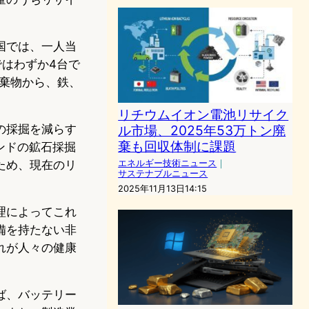
国では、一人当
ではわずか4台で
廃棄物から、鉄、
リチウムイオン電池リサイク
の採掘を減らす
ル市場、2025年53万トン廃
棄も回収体制に課題
ンドの鉱石採掘
ため、現在のリ
エネルギー技術ニュース
｜
サステナブルニュース
2025年11月13日14:15
理によってこれ
備を持たない非
れが人々の健康
ば、バッテリー