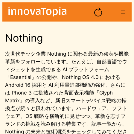
内
容
を
ス
Nothing
キ
ッ
プ
次世代テック企業 Nothing に関わる最新の発表や機能
革新をフォローしています。たとえば、自然言語でウ
ィジェットを生成できる AI プラットフォーム
「Essential」の公開や、Nothing OS 4.0 における
Android 16 採用と AI 利用量追跡機能の強化、さらに
は Phone 3 に搭載された背面表示機能「Glyph
Matrix」の導入など、新旧スマートデバイス戦略の転
換点が続々と扱われています。ハードウェア、ソフト
ウェア、OS 戦略を横断的に見せつつ、革新を志すブ
ランドの挑戦を読み解ける特集です。記事一覧から、
Nothing の未来と技術潮流をチェックしてみてくださ