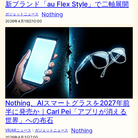
新ブランド「au Flex Style」で二軸展開
Nothing
ガジェットニュース
2026年4月19日10:00
Nothing、AIスマートグラスを2027年前
半に発売か｜Carl Pei「アプリが消える
世界」への布石
Nothing
VR/ARニュース
｜
ガジェットニュース
2026年4月3日7:00