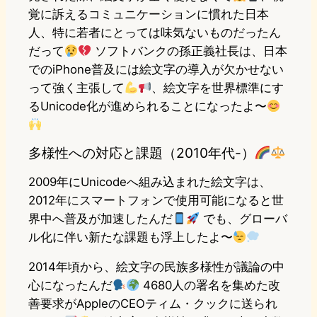
覚に訴えるコミュニケーションに慣れた日本
人、特に若者にとっては味気ないものだったん
だって
ソフトバンクの孫正義社長は、日本
でのiPhone普及には絵文字の導入が欠かせない
って強く主張して
、絵文字を世界標準にす
るUnicode化が進められることになったよ〜
多様性への対応と課題（2010年代-）
2009年にUnicodeへ組み込まれた絵文字は、
2012年にスマートフォンで使用可能になると世
界中へ普及が加速したんだ
でも、グローバ
ル化に伴い新たな課題も浮上したよ〜
2014年頃から、絵文字の民族多様性が議論の中
心になったんだ
4680人の署名を集めた改
善要求がAppleのCEOティム・クックに送られ