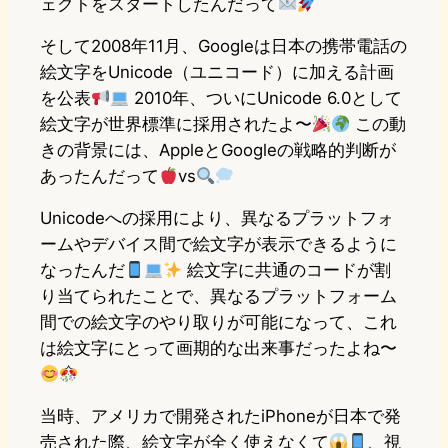
ェクトをスタートしたんだって
そして2008年11月、Googleは日本の携帯電話の
絵文字をUnicode（ユニコード）に加える計画
を公表
2010年、ついにUnicode 6.0として
絵文字が世界標準に採用されたよ〜
この動
きの背景には、AppleとGoogleの戦略的判断が
あったんだって
vs
Unicodeへの採用により、異なるプラットフォ
ームやデバイス間で絵文字が表示できるように
なったんだ
絵文字に共通のコードが割
り当てられたことで、異なるプラットフォーム
間での絵文字のやり取りが可能になって、これ
は絵文字にとって画期的な出来事だったよね〜
当時、アメリカで開発されたiPhoneが日本で発
売された際、絵文字が全く使えなくて
、視