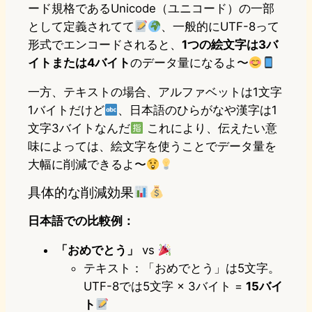
ード規格であるUnicode（ユニコード）の一部
として定義されてて
、一般的にUTF-8って
形式でエンコードされると、
1つの絵文字は3バ
イトまたは4バイト
のデータ量になるよ〜
一方、テキストの場合、アルファベットは1文字
1バイトだけど
、日本語のひらがなや漢字は1
文字3バイトなんだ
これにより、伝えたい意
味によっては、絵文字を使うことでデータ量を
大幅に削減できるよ〜
具体的な削減効果
日本語での比較例：
「おめでとう」
vs
テキスト：「おめでとう」は5文字。
UTF-8では5文字 × 3バイト =
15バイ
ト