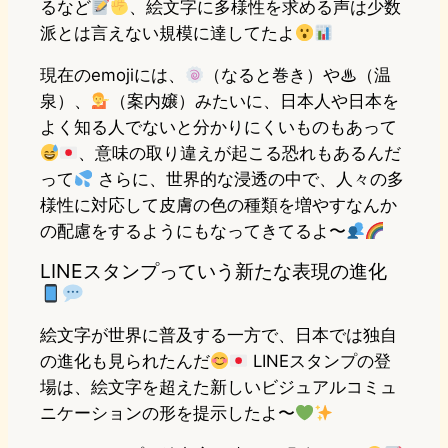
るなど
、絵文字に多様性を求める声は少数
派とは言えない規模に達してたよ
現在のemojiには、
（なると巻き）や♨（温
泉）、
（案内嬢）みたいに、日本人や日本を
よく知る人でないと分かりにくいものもあって
、意味の取り違えが起こる恐れもあるんだ
って
さらに、世界的な浸透の中で、人々の多
様性に対応して皮膚の色の種類を増やすなんか
の配慮をするようにもなってきてるよ〜
LINEスタンプっていう新たな表現の進化
絵文字が世界に普及する一方で、日本では独自
の進化も見られたんだ
LINEスタンプの登
場は、絵文字を超えた新しいビジュアルコミュ
ニケーションの形を提示したよ〜