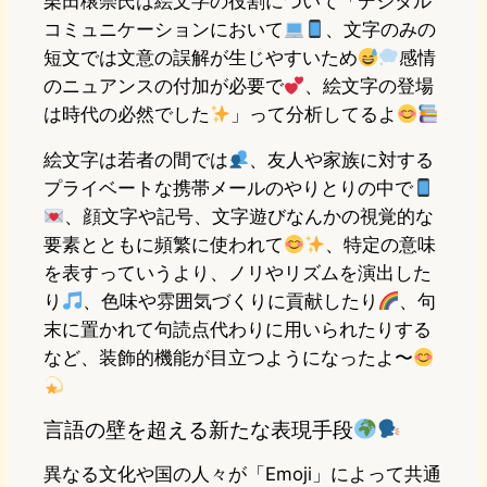
栗田穣崇氏は絵文字の役割について「デジタル
コミュニケーションにおいて
、文字のみの
短文では文意の誤解が生じやすいため
感情
のニュアンスの付加が必要で
、絵文字の登場
は時代の必然でした
」って分析してるよ
絵文字は若者の間では
、友人や家族に対する
プライベートな携帯メールのやりとりの中で
、顔文字や記号、文字遊びなんかの視覚的な
要素とともに頻繁に使われて
、特定の意味
を表すっていうより、ノリやリズムを演出した
り
、色味や雰囲気づくりに貢献したり
、句
末に置かれて句読点代わりに用いられたりする
など、装飾的機能が目立つようになったよ〜
言語の壁を超える新たな表現手段
異なる文化や国の人々が「Emoji」によって共通