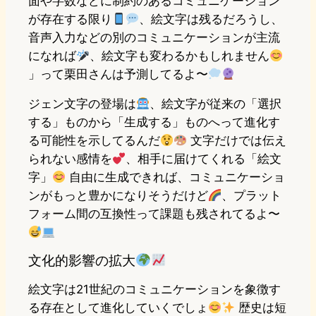
面や字数などに制約のあるコミュニケーション
が存在する限り
、絵文字は残るだろうし、
音声入力などの別のコミュニケーションが主流
になれば
、絵文字も変わるかもしれません
」って栗田さんは予測してるよ〜
ジェン文字の登場は
、絵文字が従来の「選択
する」ものから「生成する」ものへって進化す
る可能性を示してるんだ
文字だけでは伝え
られない感情を
、相手に届けてくれる「絵文
字」
自由に生成できれば、コミュニケーショ
ンがもっと豊かになりそうだけど
、プラット
フォーム間の互換性って課題も残されてるよ〜
文化的影響の拡大
絵文字は21世紀のコミュニケーションを象徴す
る存在として進化していくでしょ
歴史は短