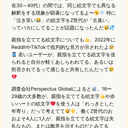
在30～40代）の間では、同じ絵文字でも異なる
解釈をする現象が顕著になってるよ〜
特に
「泣き笑い
」の絵文字をZ世代が「古臭い」
ってバカにしてることが話題になったんだ
親指を立ててる絵文字についても
、2022年に
RedditやTikTokで批判的な見方が示されたよ
若いユーザーが、親指を立ててる絵文字を送
られると自分が軽くあしらわれてる、あるいは
拒否されてるって感じると共有したんだって
調査会社Perspectus Globalによると
、16〜
29歳の大多数が、親指を立ててる絵文字
や赤
いハートの絵文字
を使う人は「れっきとした
年寄り」だって考えてて
、働くZ世代のお
およそ4人に1人が、親指を立ててる絵文字は失
礼なもの、または敵意を示すものだとみてる