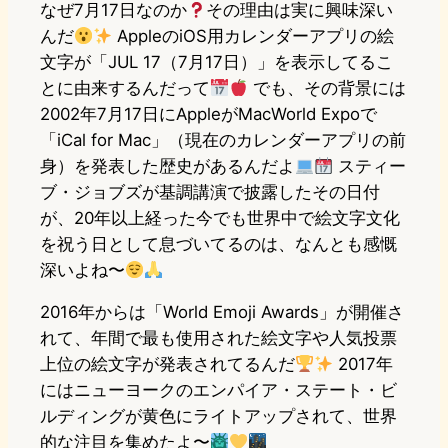
なぜ7月17日なのか
その理由は実に興味深い
んだ
AppleのiOS用カレンダーアプリの絵
文字が「JUL 17（7月17日）」を表示してるこ
とに由来するんだって
でも、その背景には
2002年7月17日にAppleがMacWorld Expoで
「iCal for Mac」（現在のカレンダーアプリの前
身）を発表した歴史があるんだよ
スティー
ブ・ジョブズが基調講演で披露したその日付
が、20年以上経った今でも世界中で絵文字文化
を祝う日として息づいてるのは、なんとも感慨
深いよね〜
2016年からは「World Emoji Awards」が開催さ
れて、年間で最も使用された絵文字や人気投票
上位の絵文字が発表されてるんだ
2017年
にはニューヨークのエンパイア・ステート・ビ
ルディングが黄色にライトアップされて、世界
的な注目を集めたよ〜