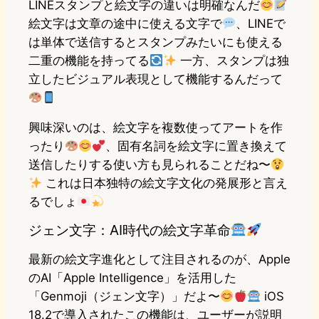
LINEスタンプと絵文字の違いは明確なんだ
絵文字は文章の途中に使える文字で
、LINEで
は単体で送信するとスタンプみたいにも使える
二重の機能を持ってる
一方、スタンプは独
立したビジュアル表現として機能するんだって
興味深いのは、絵文字を複数使ってアートを作
ったり
、固有名詞を絵文字に置き換えて
送信したりする使い方も見られることだね〜
これは日本独特の絵文字文化の発展形と言え
るでしょ
ジェン文字：AI時代の絵文字革命
最新の絵文字進化として注目されるのが、Apple
のAI「Apple Intelligence」を活用した
「Genmoji（ジェン文字）」だよ〜
iOS
18.2で導入されたこの機能は、ユーザーが説明