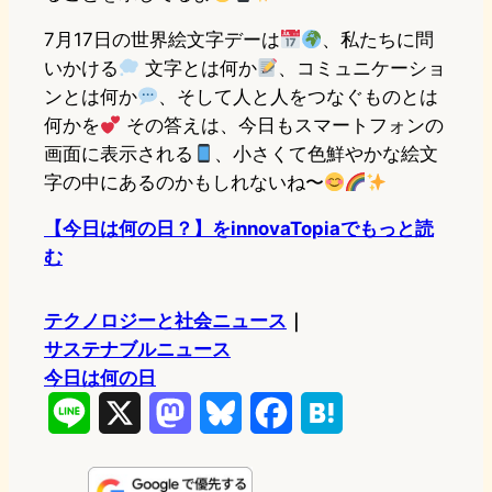
7月17日の世界絵文字デーは
、私たちに問
いかける
文字とは何か
、コミュニケーショ
ンとは何か
、そして人と人をつなぐものとは
何かを
その答えは、今日もスマートフォンの
画面に表示される
、小さくて色鮮やかな絵文
字の中にあるのかもしれないね〜
【今日は何の日？】をinnovaTopiaでもっと読
む
テクノロジーと社会ニュース
｜
サステナブルニュース
今日は何の日
L
X
M
B
F
H
i
a
l
a
a