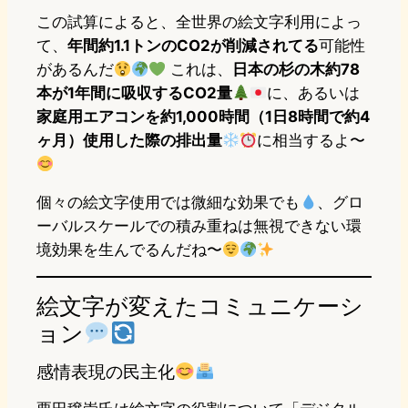
この試算によると、全世界の絵文字利用によっ
て、
年間約1.1トンのCO2が削減されてる
可能性
があるんだ
これは、
日本の杉の木約78
本が1年間に吸収するCO2量
に、あるいは
家庭用エアコンを約1,000時間（1日8時間で約4
ヶ月）使用した際の排出量
に相当するよ〜
個々の絵文字使用では微細な効果でも
、グロ
ーバルスケールでの積み重ねは無視できない環
境効果を生んでるんだね〜
絵文字が変えたコミュニケーシ
ョン
感情表現の民主化