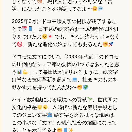
じゃなくて
、現代人にとって不可欠な「言
語」になったことを物語ってるよ〜
2025年6月にドコモ絵文字の提供が終了するこ
とで
、日本発の絵文字は一つの時代に区切
りをつけたよ
でも、それは終わりじゃなく
て
、新たな進化の始まりでもあるんだ
ドコモ絵文字について「2000年代前半のドコモ
の圧倒的なシェア率の要因の1つではあったと思
う
」って栗田氏が振り返るように、絵文字
は単なる技術革新を超えて
、社会そのものを
動かす力を持ってたんだね〜
バイト数削減による環境への貢献
、世代間の
文化的格差
、AI時代の新たな表現手段とし
てのジェン文字
絵文字を巡る様々な現象は、
この小さな「文字」が現代社会の縮図になって
ることを示してるよ