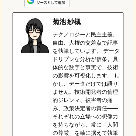
n
s
u
c
t
e
t
e
e
e
菊池 紗槻
o
s
b
n
テクノロジーと民主主義、
d
k
o
a
自由、人権の交差点で記事
o
y
o
を執筆しています。 データ
ドリブンな分析が信条。具
n
k
体的な数字と事実で、技術
の影響を可視化します。 し
かし、データだけでは語り
ません。技術開発者の倫理
的ジレンマ、被害者の痛
み、政策決定者の責任——
それぞれの立場への想像力
を持ちながら、常に「人間
の尊厳」を軸に据えて執筆