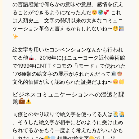
の言語感覚で何らかの意味や意思、感情を伝え
ることができるようになったんだ
これ
は人類史上、文字の発明以来の大きなコミュニ
ケーション革命と言えるかもしれないね〜
絵文字を用いたコンベンションなんかも行われ
てる他
、2016年にはニューヨーク近代美術館
で1999年にNTTドコモの「iモード」で使われた
176種類の絵文字の展示がされたんだって
文化的価値が広く認められた証拠だよね〜
ビジネスコミュニケーションへの浸透と課
題
同僚とのやり取りで絵文字を使ってる人は
、そうした絵文字が相手にどのように受け止め
られてるかをもう一度よく考えた方がいいかも
しれないよ〜
拍手の絵文字
で「上出