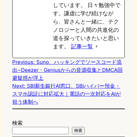
しています。 日々勉強中で
す。謙虚に学び続けなが
ら、皆さんと一緒に、テク
ノロジーと人間の共進化の
道を探っていきたいと思い
ます。
記事一覧
Previous:
Suno、ハッキングでソースコード流
出─Deezer・Geniusからの音源収集とDMCA回
避疑惑が浮上
Next:
SBI新生銀行AI窓口、SBIハイパー預金・
スマホ認証に対応拡大｜電話の一次対応をAIが
担う体制へ
検索
検索