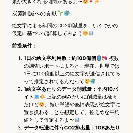
果が大きくなる傾向があるよ〜
炭素削減への貢献
絵文字による年間のCO2削減量を、いくつかの
仮定に基づいて試算してみよう
前提条件：
1日の絵文字利用数：約100億個
複数
の調査レポートによると、現在、世界では
1日に100億個以上の絵文字が送信されてる
って推定されてるんだって
1絵文字あたりのデータ削減量：平均10バ
イト
上記の例みたいに削減量は様々
だけど
、短い単語や感情表現が絵文字に
置き換わることを想定して、控えめな平均
値として仮定するよ〜
データ転送に伴うCO2排出量：1GBあたり