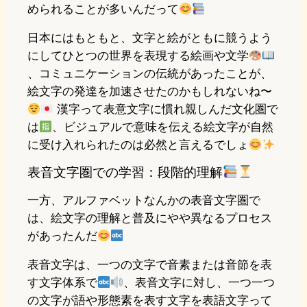
められることが多いんだって
日本にはもともと、文字と絵がともに競うよう
にしてひとつの世界を表現する絵画や文学
、コミュニケーションの伝統があったことが、
絵文字の発達を加速させたのかもしれないね〜
漢字って表意文字に慣れ親しんだ文化圏で
は
、ビジュアルで意味を伝える絵文字が自然
に受け入れられたのは必然と言えるでしょ
表音文字圏での学習：段階的理解
一方、アルファベットなんかの表音文字圏で
は、絵文字の理解と普及にやや異なるプロセス
があったんだ
表音文字は、一つの文字で音素または音節を表
す文字体系で
、表音文字に対し、一つ一つ
の文字が語や形態素を表す文字を表語文字って