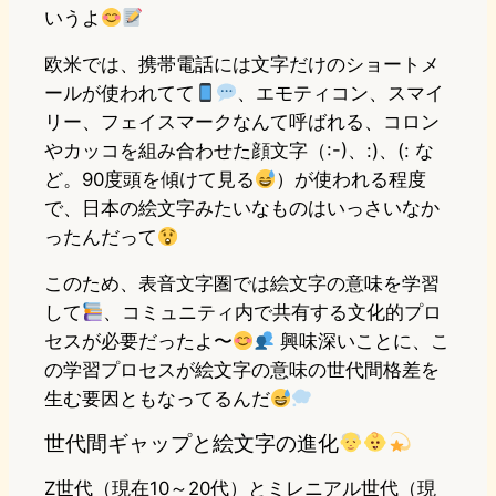
いうよ
欧米では、携帯電話には文字だけのショートメ
ールが使われてて
、エモティコン、スマイ
リー、フェイスマークなんて呼ばれる、コロン
やカッコを組み合わせた顔文字（:-)、:)、(: な
ど。90度頭を傾けて見る
）が使われる程度
で、日本の絵文字みたいなものはいっさいなか
ったんだって
このため、表音文字圏では絵文字の意味を学習
して
、コミュニティ内で共有する文化的プロ
セスが必要だったよ〜
興味深いことに、こ
の学習プロセスが絵文字の意味の世代間格差を
生む要因ともなってるんだ
世代間ギャップと絵文字の進化
Z世代（現在10～20代）とミレニアル世代（現