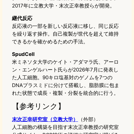
2017年に立教大学・末次正幸教授らが開発。
継代反応
反応液の一部を新しい反応液に移し、同じ反応
を繰り返す操作。自己複製が世代を超えて維持
できるかを確かめるための手法。
SpudCell
米ミネソタ大学のケイト・アダマラ氏、アーロ
ン・エンゲルハート氏らが2026年7月に発表し
た人工細胞。90キロ塩基対のゲノムを7つの
DNAプラスミドに分けて搭載し、脂肪膜に包ま
れた状態で成長・複製・分裂を統合的に行う。
【参考リンク】
末次正幸研究室（立教大学）
（外部）
人工細胞の構築を目指す末次正幸教授の研究室