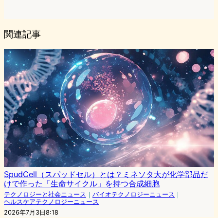
関連記事
SpudCell（スパッドセル）とは？ミネソタ大が化学部品だ
けで作った「生命サイクル」を持つ合成細胞
テクノロジーと社会ニュース
｜
バイオテクノロジーニュース
｜
ヘルスケアテクノロジーニュース
2026年7月3日8:18