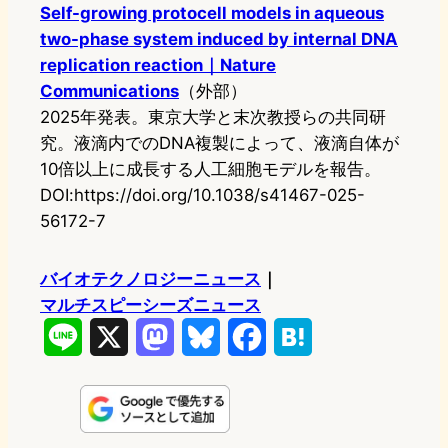
Self-growing protocell models in aqueous
two-phase system induced by internal DNA
replication reaction｜Nature
Communications
（外部）
2025年発表。東京大学と末次教授らの共同研
究。液滴内でのDNA複製によって、液滴自体が
10倍以上に成長する人工細胞モデルを報告。
DOI:https://doi.org/10.1038/s41467-025-
56172-7
バイオテクノロジーニュース
｜
マルチスピーシーズニュース
L
X
M
B
F
H
i
a
l
a
a
n
s
u
c
t