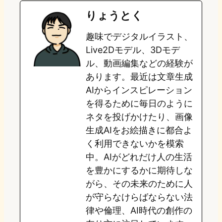
e
t
e
e
e
りょうとく
o
s
b
n
趣味でデジタルイラスト、
d
k
o
a
Live2Dモデル、3Dモデ
o
y
o
ル、動画編集などの経験が
あります。最近は文章生成
n
k
AIからインスピレーション
を得るために毎日のように
ネタを投げかけたり、画像
生成AIをお絵描きに都合よ
く利用できないかを模索
中。AIがどれだけ人の生活
を豊かにするかに期待しな
がら、その未来のために人
が守らなけらばならない法
律や倫理、AI時代の創作の