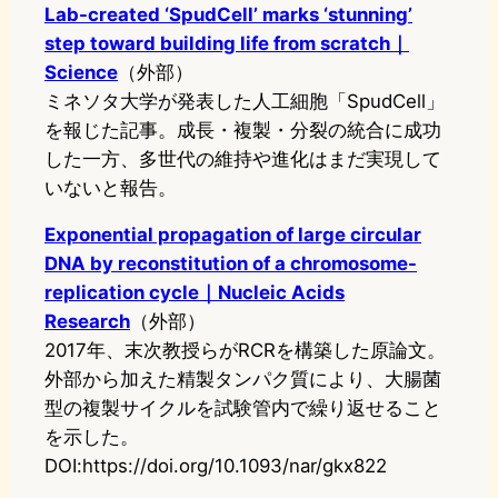
Lab-created ‘SpudCell’ marks ‘stunning’
step toward building life from scratch｜
Science
（外部）
ミネソタ大学が発表した人工細胞「SpudCell」
を報じた記事。成長・複製・分裂の統合に成功
した一方、多世代の維持や進化はまだ実現して
いないと報告。
Exponential propagation of large circular
DNA by reconstitution of a chromosome-
replication cycle｜Nucleic Acids
Research
（外部）
2017年、末次教授らがRCRを構築した原論文。
外部から加えた精製タンパク質により、大腸菌
型の複製サイクルを試験管内で繰り返せること
を示した。
DOI:https://doi.org/10.1093/nar/gkx822