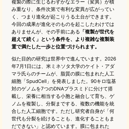
複製の際に生じるわずかなエラー（変異）が積
み重なり、条件次第で有利な変異が広がってい
く、つまり進化が起こりうる土台ができます。
今回の成果が進化そのものを起こしたわけでは
ありませんが、その手前にある
「複製が世代を
超えて続く」という条件を、より複雑な複製装
置で満たした一歩と位置づけられます。
似た目的の研究は世界中で進んでいます。2026
年7月1日には、米ミネソタ大学のケイト・アダ
マラ氏らのチームが、脂質の膜に包まれた人工
細胞「SpudCell」を発表しました。90キロ塩基
対のゲノムを7つのDNAプラスミドに分けて搭
載し、栄養に相当する小胞と融合して育ち、ゲ
ノムを複製し、分裂までする、複数の機能を統
合した人工細胞です。ただし研究者自身が「何
世代も分裂を続けることも、進化することもま
だできない」と認めています。膜に包まれた