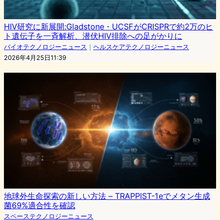
HIV研究に新展開:Gladstone・UCSFがCRISPRで約2万のヒ
ト遺伝子を一斉解析、潜伏HIV排除への足がかりに
バイオテクノロジーニュース
｜
ヘルスケアテクノロジーニュース
2026年4月25日11:39
地球外生命探索の新しい方法 – TRAPPIST-1eでメタン生成
菌69%適合性を確認
スペーステクノロジーニュース