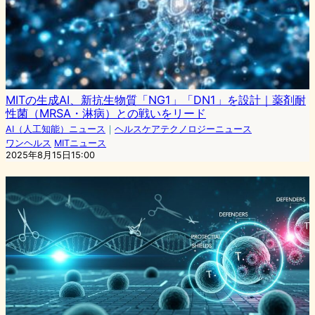
MITの生成AI、新抗生物質「NG1」「DN1」を設計｜薬剤耐
性菌（MRSA・淋病）との戦いをリード
AI（人工知能）ニュース
｜
ヘルスケアテクノロジーニュース
ワンヘルス
MITニュース
2025年8月15日15:00