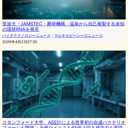
筑波大・JAMSTEC・農研機構、温泉から自己複製する未知
の環状RNAを発見
バイオテクノロジーニュース
｜
マルチスピーシーズニュース
2026年4月23日7:30
スタンフォード大学、AI設計による世界初の合成バクテリオ
ファージを開発 – 天然ウイルスを65倍上回る感染力を実現