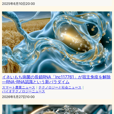
2025年6月10日20:00
イネいもち病菌の長鎖RNA「lnc117761」が宿主免疫を解除
—RNA-RNA認識という新パラダイム
スマート農業ニュース
｜
テクノロジーと社会ニュース
｜
バイオテクノロジーニュース
2026年5月27日10:00