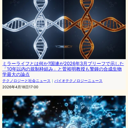
ミラーライフとは何か?国連が2026年3月ブリーフで示した
「10年以内の規制枠組み」と菅裕明教授も警鐘の合成生物
学最大の論点
テクノロジーと社会ニュース
｜
バイオテクノロジーニュース
2026年4月18日17:00