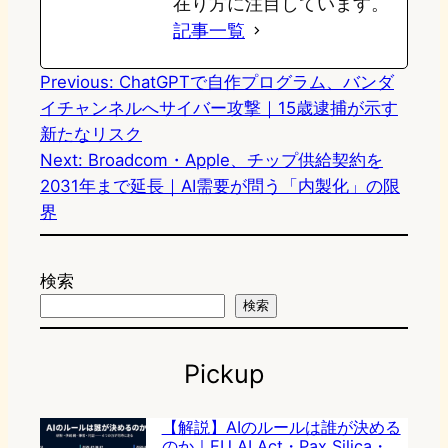
在り方に注目しています。
記事一覧
Previous:
ChatGPTで自作プログラム、バンダ
イチャンネルへサイバー攻撃｜15歳逮捕が示す
新たなリスク
Next:
Broadcom・Apple、チップ供給契約を
2031年まで延長｜AI需要が問う「内製化」の限
界
検索
検索
Pickup
【解説】AIのルールは誰が決める
のか｜EU AI Act・Pax Silica・