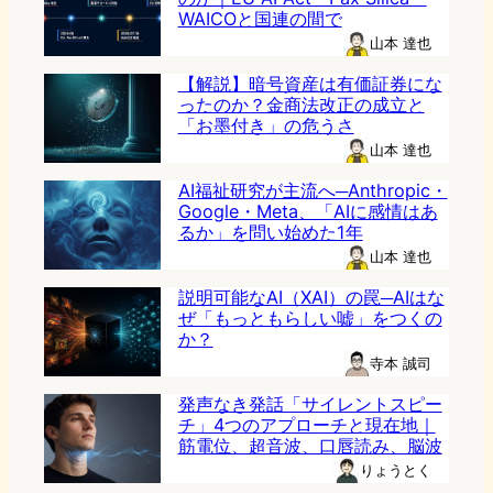
WAICOと国連の間で
山本 達也
【解説】暗号資産は有価証券にな
ったのか？金商法改正の成立と
「お墨付き」の危うさ
山本 達也
AI福祉研究が主流へ─Anthropic・
Google・Meta、「AIに感情はあ
るか」を問い始めた1年
山本 達也
説明可能なAI（XAI）の罠─AIはな
ぜ「もっともらしい嘘」をつくの
か？
寺本 誠司
発声なき発話「サイレントスピー
チ」4つのアプローチと現在地｜
筋電位、超音波、口唇読み、脳波
りょうとく