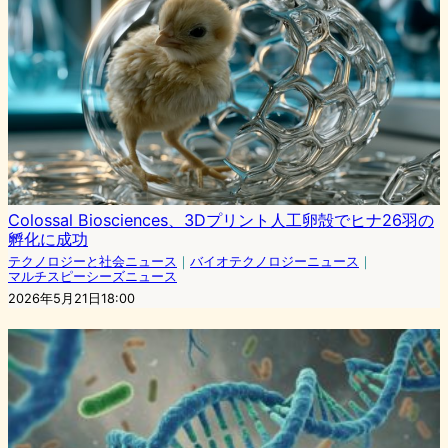
Colossal Biosciences、3Dプリント人工卵殻でヒナ26羽の
孵化に成功
テクノロジーと社会ニュース
｜
バイオテクノロジーニュース
｜
マルチスピーシーズニュース
2026年5月21日18:00