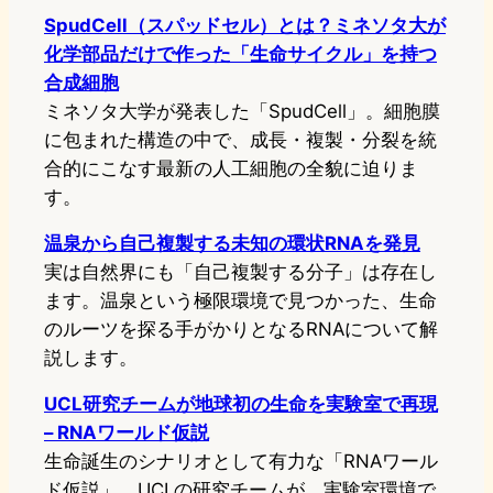
SpudCell（スパッドセル）とは？ミネソタ大が
化学部品だけで作った「生命サイクル」を持つ
合成細胞
ミネソタ大学が発表した「SpudCell」。細胞膜
に包まれた構造の中で、成長・複製・分裂を統
合的にこなす最新の人工細胞の全貌に迫りま
す。
温泉から自己複製する未知の環状RNAを発見
実は自然界にも「自己複製する分子」は存在し
ます。温泉という極限環境で見つかった、生命
のルーツを探る手がかりとなるRNAについて解
説します。
UCL研究チームが地球初の生命を実験室で再現
– RNAワールド仮説
生命誕生のシナリオとして有力な「RNAワール
ド仮説」。UCLの研究チームが、実験室環境で