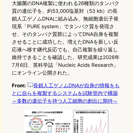
大腸菌のDNA複製に使われる26種類のタンパク
質の遺伝子を、約53,000塩基対（53 kb）の長
鎖人工ゲノムDNAに組み込み、無細胞遺伝子発
現系「PURE system」でタンパク質を発現さ
せ、そのタンパク質群によってDNA自身を複製
させることに成功した。増えたDNAを新しい反
応液へ移す継代反応でも、自己複製を繰り返し
維持できることを確認した。研究成果は2026年
7月6日、英科学誌「Nucleic Acids Research」
にオンライン公開された。
From:
長鎖人工ゲノムDNAが自身の情報をも
とに自らを複製するシステムを試験管内で構築
～多数の遺伝子を持つ人工細胞の創出に期待～