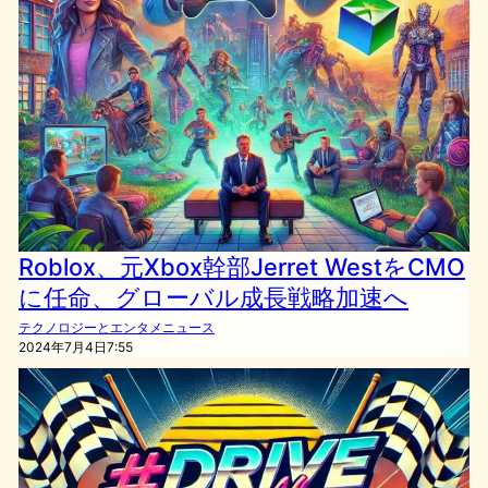
Roblox、元Xbox幹部Jerret WestをCMO
に任命、グローバル成長戦略加速へ
テクノロジーとエンタメニュース
2024年7月4日7:55