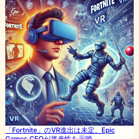
「Fortnite」のVR進出は未定、Epic
Games CEOが将来性を示唆