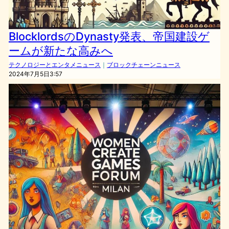
BlocklordsのDynasty発表、帝国建設ゲ
ームが新たな高みへ
テクノロジーとエンタメニュース
｜
ブロックチェーンニュース
2024年7月5日3:57