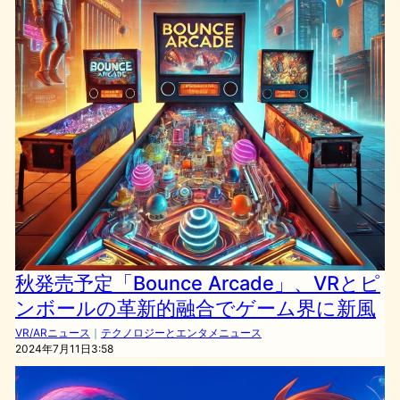
秋発売予定「Bounce Arcade」、VRとピ
ンボールの革新的融合でゲーム界に新風
VR/ARニュース
｜
テクノロジーとエンタメニュース
2024年7月11日3:58