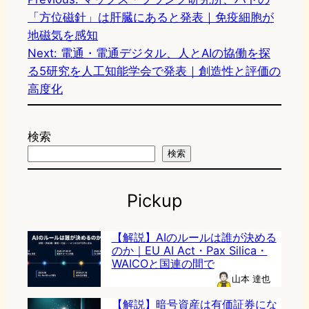
「方位磁針」は肝臓にあると発表｜免疫細胞が
地磁気を感知
Next:
電通・電通デジタル、人とAIの協働を探
る5研究を人工知能学会で発表｜創造性と評価の
高度化
検索
検索
Pickup
【解説】AIのルールは誰が決める
のか｜EU AI Act・Pax Silica・
WAICOと国連の間で
山本 達也
【解説】暗号資産は有価証券にな