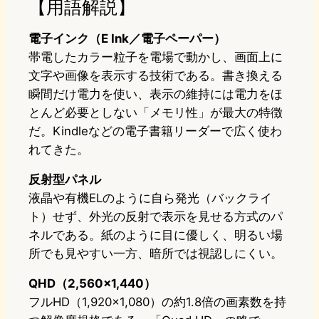
【用語解説】
電子インク（E Ink／電子ペーパー）
帯電したカラー粒子を電場で動かし、画面上に
文字や画像を表示する技術である。書き換える
瞬間だけ電力を使い、表示の維持には電力をほ
とんど必要としない「メモリ性」が最大の特徴
だ。Kindleなどの電子書籍リーダーで広く使わ
れてきた。
反射型パネル
液晶や有機ELのように自ら発光（バックライ
ト）せず、外光の反射で表示を見せる方式のパ
ネルである。紙のように目に優しく、明るい場
所でも見やすい一方、暗所では視認しにくい。
QHD（2,560×1,440）
フルHD（1,920×1,080）の約1.8倍の画素数を持