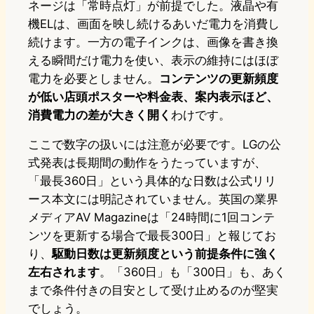
ネージは「常時点灯」が前提でした。液晶や有
機ELは、画面を映し続けるあいだ電力を消費し
続けます。一方の電子インクは、画像を書き換
える瞬間だけ電力を使い、表示の維持にはほぼ
電力を必要としません。
コンテンツの更新頻度
が低い店頭ポスターや料金表、案内表示ほど、
消費電力の差が大きく開く
わけです。
ここで数字の扱いには注意が必要です。LGの公
式発表は長期間の動作をうたっていますが、
「最長360日」という具体的な日数は公式リリ
ース本文には明記されていません。英国の業界
メディアAV Magazineは「24時間に1回コンテ
ンツを更新する場合で最長300日」と報じてお
り、
駆動日数は更新頻度という前提条件に強く
左右されます
。「360日」も「300日」も、あく
まで条件付きの目安として受け止めるのが堅実
でしょう。