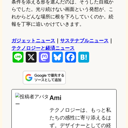
条件を添える形を選んだのは、そうした自戒か
らでした。光り続けない画面という発想が、こ
れからどんな場所に根を下ろしていくのか。続
報を丁寧に追いかけていきます。
ガジェットニュース
｜
サステナブルニュース
｜
テクノロジーと経済ニュース
L
X
M
B
F
H
i
a
l
a
a
n
s
u
c
t
e
t
e
e
e
Ami
o
s
b
n
テクノロジーは、もっと私
d
k
o
a
たちの感性に寄り添えるは
o
y
o
ず。デザイナーとしての経