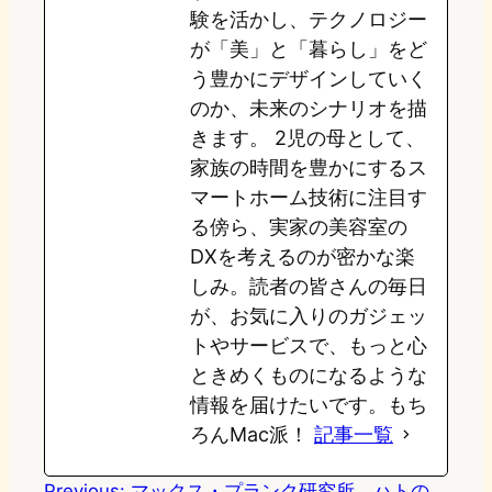
験を活かし、テクノロジー
n
k
が「美」と「暮らし」をど
う豊かにデザインしていく
のか、未来のシナリオを描
きます。 2児の母として、
家族の時間を豊かにするス
マートホーム技術に注目す
る傍ら、実家の美容室の
DXを考えるのが密かな楽
しみ。読者の皆さんの毎日
が、お気に入りのガジェッ
トやサービスで、もっと心
ときめくものになるような
情報を届けたいです。もち
ろんMac派！
記事一覧
Previous:
マックス・プランク研究所、ハトの