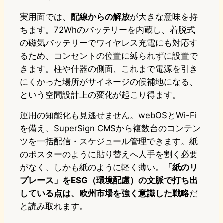
実用面では、
配線からの解放
が大きな意味を持
ちます。72Whのバッテリーを内蔵し、着脱式
の磁気バッテリーでワイヤレス充電にも対応す
るため、コンセントの位置に縛られずに設置で
きます。柱や什器の側面、これまで電源を引き
にくかった場所がサイネージの候補地になる、
という空間設計上の変化が起こり得ます。
運用の知能化も見逃せません。webOSとWi-Fi
を備え、SuperSign CMSから複数台のコンテン
ツを一括配信・スケジュール管理できます。紙
のポスターのように貼り替えへ人手を割く必要
がなく、しかも紙のように軽く薄い。
「紙のリ
プレース」をESG（環境配慮）の文脈で打ち出
している点は、欧州市場を強く意識した戦略
だ
と読み取れます。