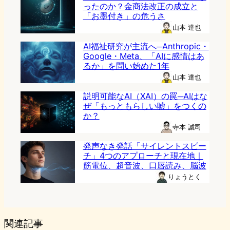
ったのか？金商法改正の成立と
「お墨付き」の危うさ
山本 達也
AI福祉研究が主流へ─Anthropic・
Google・Meta、「AIに感情はあ
るか」を問い始めた1年
山本 達也
説明可能なAI（XAI）の罠─AIはな
ぜ「もっともらしい嘘」をつくの
か？
寺本 誠司
発声なき発話「サイレントスピー
チ」4つのアプローチと現在地｜
筋電位、超音波、口唇読み、脳波
りょうとく
関連記事