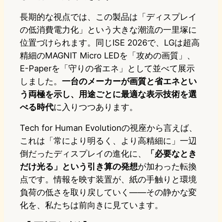
長期的な視点では、この製品は「ディスプレイ
の低消費電力化」という大きな潮流の一里塚に
位置づけられます。同じISE 2026で、LGは超高
精細のMAGNIT Micro LEDを「攻めの画質」、
E-Paperを「守りの省エネ」として並べて展示
しました。
一台のメーカーが画質と省エネとい
う両極を示し、用途ごとに最適な表示技術を選
べる時代
に入りつつあります。
Tech for Human Evolutionの視座から言えば、
これは「常により明るく、より高精細に」一辺
倒だったディスプレイの進化に、
「必要なとき
だけ光る」という引き算の発想
が加わった転換
点です。情報を映す装置が、紙の手触りと環境
負荷の低さを取り戻していく――その静かな変
化を、私たちは前向きに見ています。