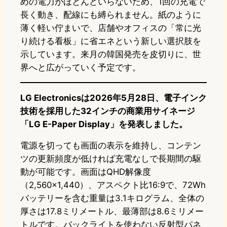
めの電力がほとんどいらないため、1回の充電で
長く動き、配線にも縛られません。紙のように
薄く軽い佇まいで、店舗やオフィスの「常に光
り続ける看板」に省エネという新しい選択肢を
示しています。来月の韓国発売を皮切りに、世
界へと広がっていく予定です。
LG Electronicsは2026年5月28日、電子インク
技術を採用した32インチの商業用サイネージ
「LG E-Paper Display」を発表しました。
電源を切っても画面の表示を維持し、コンテン
ツの更新頻度が低ければ充電なしで長期間の駆
動が可能です。画面はQHD解像度
（2,560×1,440）、アスペクト比16:9で、72Wh
バッテリーを含む重量は3.1キログラム、全体の
厚さは17.8ミリメートル、最薄部は8.6ミリメー
トルです。バックライトを使わない反射型パネ