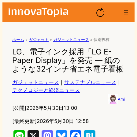
ホーム
»
ガジェット
»
ガジェットニュース
»
個別投稿
LG、電子インク採用「LG E-
Paper Display」を発売 ― 紙の
ような32インチ省エネ電子看板
ガジェットニュース
｜
サステナブルニュース
｜
テクノロジーと経済ニュース
Ami
[公開]
2026年5月30日13:00
[最終更新]
2026年5月30日 12:58
L
X
M
B
F
H