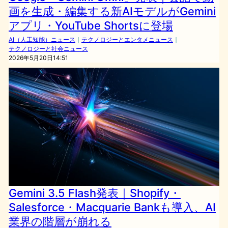
画を生成・編集する新AIモデルがGemini
アプリ・YouTube Shortsに登場
AI（人工知能）ニュース
｜
テクノロジーとエンタメニュース
｜
テクノロジーと社会ニュース
2026年5月20日14:51
Gemini 3.5 Flash発表｜Shopify・
Salesforce・Macquarie Bankも導入、AI
業界の階層が崩れる