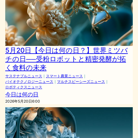
5月20日【今日は何の日？】世界ミツバ
チの日──受粉ロボットと精密発酵が拓
く食料の未来
サステナブルニュース
｜
スマート農業ニュース
｜
バイオテクノロジーニュース
｜
マルチスピーシーズニュース
｜
ロボティクスニュース
今日は何の日
2026年5月20日6:00