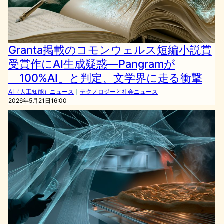
Granta掲載のコモンウェルス短編小説賞
受賞作にAI生成疑惑—Pangramが
「100%AI」と判定、文学界に走る衝撃
AI（人工知能）ニュース
｜
テクノロジーと社会ニュース
2026年5月21日16:00