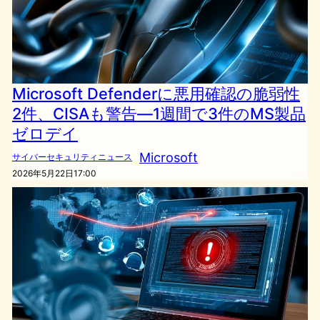
Microsoft Defenderに悪用確認の脆弱性
2件、CISAも警告―1週間で3件のMS製品
ゼロデイ
Microsoft
サイバーセキュリティニュース
2026年5月22日17:00