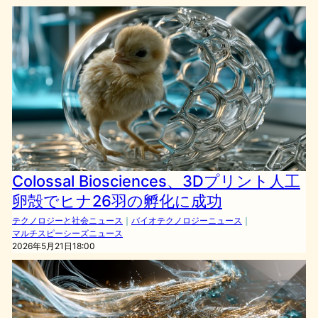
Colossal Biosciences、3Dプリント人工
卵殻でヒナ26羽の孵化に成功
テクノロジーと社会ニュース
｜
バイオテクノロジーニュース
｜
マルチスピーシーズニュース
2026年5月21日18:00