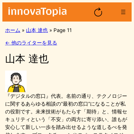
内
容
を
ス
ホーム
»
山本 達也
»
Page 11
キ
← 他のライターを見る
ッ
プ
山本 達也
『デジタルの窓口』代表。名前の通り、テクノロジー
に関するあらゆる相談の”最初の窓口”になることが私
の役割です。未来技術がもたらす「期待」と、情報セ
キュリティという「不安」の両方に寄り添い、誰もが
安心して新しい一歩を踏み出せるような道しるべを発