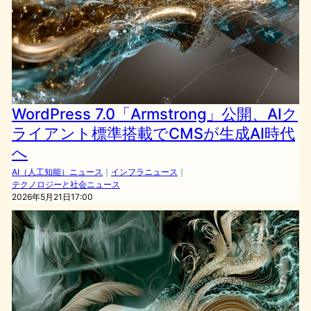
WordPress 7.0「Armstrong」公開、AIク
ライアント標準搭載でCMSが生成AI時代
へ
AI（人工知能）ニュース
｜
インフラニュース
｜
テクノロジーと社会ニュース
2026年5月21日17:00