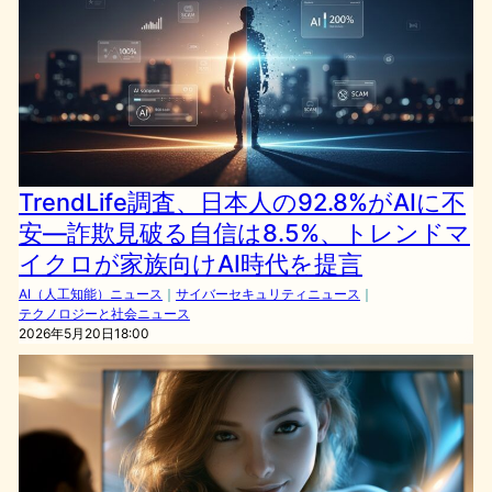
TrendLife調査、日本人の92.8%がAIに不
安―詐欺見破る自信は8.5%、トレンドマ
イクロが家族向けAI時代を提言
AI（人工知能）ニュース
｜
サイバーセキュリティニュース
｜
テクノロジーと社会ニュース
2026年5月20日18:00