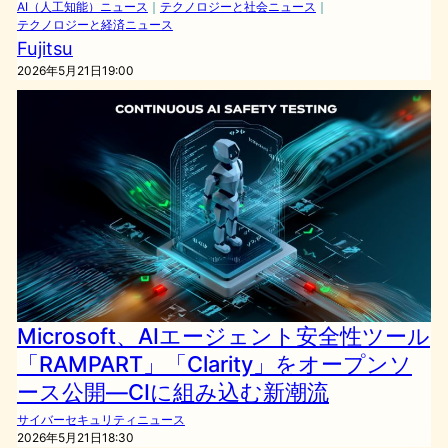
AI（人工知能）ニュース
｜
テクノロジーと社会ニュース
｜
テクノロジーと経済ニュース
Fujitsu
2026年5月21日19:00
Microsoft、AIエージェント安全性ツール
「RAMPART」「Clarity」をオープンソ
ース公開—CIに組み込む新潮流
サイバーセキュリティニュース
2026年5月21日18:30