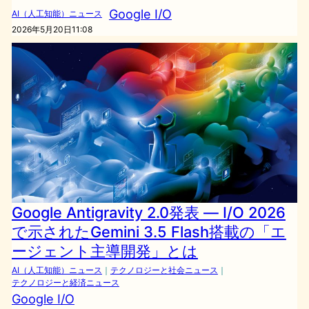
Google I/O
AI（人工知能）ニュース
2026年5月20日11:08
Google Antigravity 2.0発表 — I/O 2026
で示されたGemini 3.5 Flash搭載の「エ
ージェント主導開発」とは
AI（人工知能）ニュース
｜
テクノロジーと社会ニュース
｜
テクノロジーと経済ニュース
Google I/O