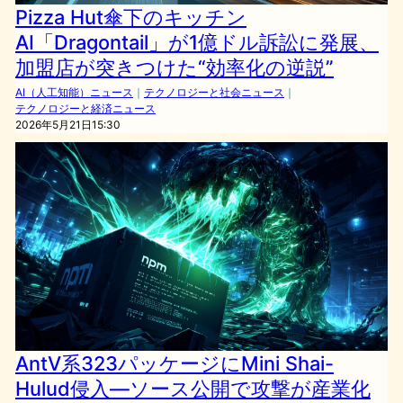
Pizza Hut傘下のキッチン
AI「Dragontail」が1億ドル訴訟に発展、
加盟店が突きつけた“効率化の逆説”
AI（人工知能）ニュース
｜
テクノロジーと社会ニュース
｜
テクノロジーと経済ニュース
2026年5月21日15:30
AntV系323パッケージにMini Shai-
Hulud侵入―ソース公開で攻撃が産業化