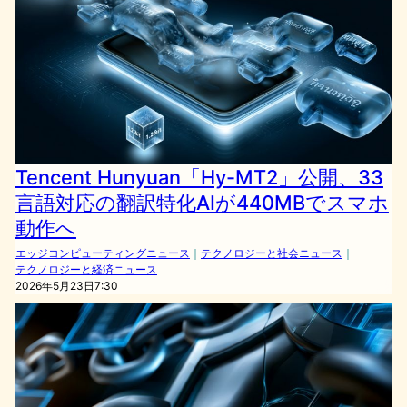
Tencent Hunyuan「Hy-MT2」公開、33
言語対応の翻訳特化AIが440MBでスマホ
動作へ
エッジコンピューティングニュース
｜
テクノロジーと社会ニュース
｜
テクノロジーと経済ニュース
2026年5月23日7:30