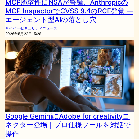
MCP脆弱性にNSAが警鐘、Anthropicの
MCP InspectorでCVSS 9.4のRCE発覚 —
エージェント型AIの落とし穴
サイバーセキュリティニュース
2026年5月22日15:28
Google GeminiにAdobe for creativityコ
ネクター登場｜プロ仕様ツールを対話で
操作