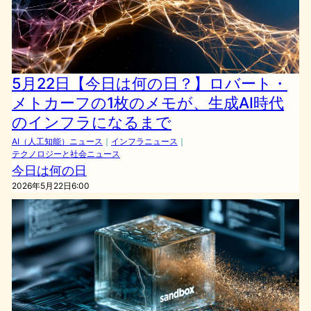
5月22日【今日は何の日？】ロバート・
メトカーフの1枚のメモが、生成AI時代
のインフラになるまで
AI（人工知能）ニュース
｜
インフラニュース
｜
テクノロジーと社会ニュース
今日は何の日
2026年5月22日6:00