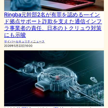
Ringba元幹部2名が有罪を認める―イン
ド拠点サポート詐欺を支えた通信インフ
ラ事業者の責任、日本のトクリュウ対策
にも示唆
サイバーセキュリティニュース
2026年5月22日16:00