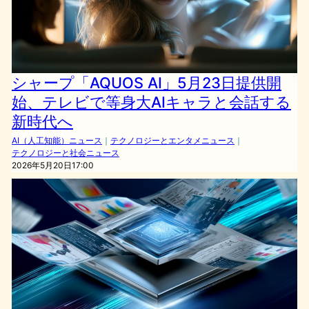
シャープ「AQUOS AI」5月23日提供開
始、テレビで等身大AIキャラと会話する
新時代へ
AI（人工知能）ニュース
｜
テクノロジーとエンタメニュース
｜
テクノロジーと社会ニュース
2026年5月20日17:00