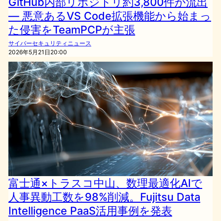
GitHub内部リポジトリ約3,800件が流出
— 悪意あるVS Code拡張機能から始まっ
た侵害をTeamPCPが主張
サイバーセキュリティニュース
2026年5月21日20:00
富士通×トラスコ中山、数理最適化AIで
人事異動工数を98%削減。Fujitsu Data
Intelligence PaaS活用事例を発表