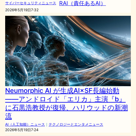
RAI（責任あるAI）
サイバーセキュリティニュース
2026年5月19日7:32
Neumorphic AI が生成AI×SF長編始動
――アンドロイド「エリカ」主演『b』
に石黒浩教授が復帰、ハリウッドの新潮
流
AI（人工知能）ニュース
｜
テクノロジーとエンタメニュース
2026年5月19日7:24