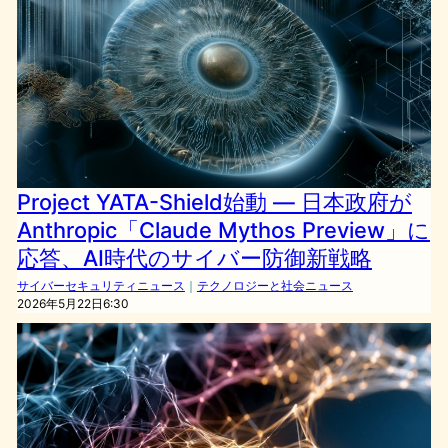
Project YATA-Shield始動 — 日本政府が
Anthropic「Claude Mythos Preview」に
応答、AI時代のサイバー防御新戦略
サイバーセキュリティニュース
｜
テクノロジーと社会ニュース
2026年5月22日6:30