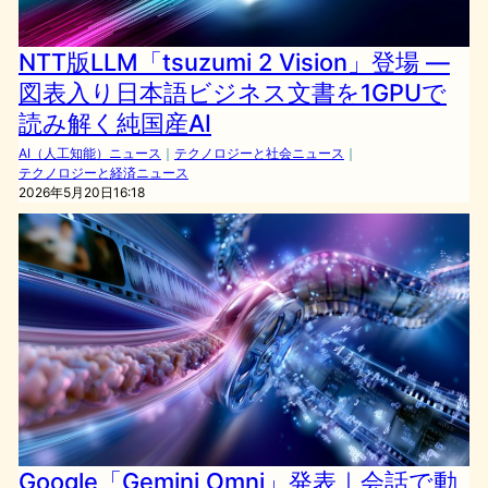
NTT版LLM「tsuzumi 2 Vision」登場 ―
図表入り日本語ビジネス文書を1GPUで
読み解く純国産AI
AI（人工知能）ニュース
｜
テクノロジーと社会ニュース
｜
テクノロジーと経済ニュース
2026年5月20日16:18
Google「Gemini Omni」発表｜会話で動