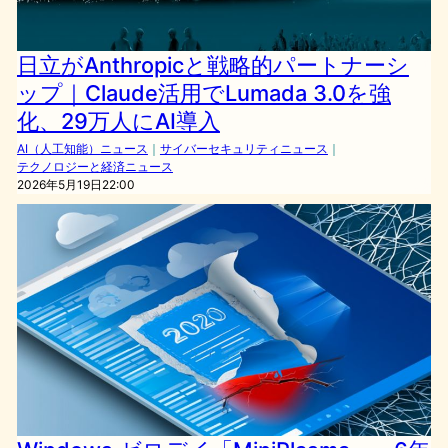
日立がAnthropicと戦略的パートナーシ
ップ｜Claude活用でLumada 3.0を強
化、29万人にAI導入
AI（人工知能）ニュース
｜
サイバーセキュリティニュース
｜
テクノロジーと経済ニュース
2026年5月19日22:00