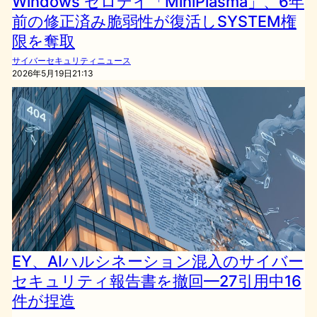
Windows ゼロデイ「MiniPlasma」、6年
前の修正済み脆弱性が復活しSYSTEM権
限を奪取
サイバーセキュリティニュース
2026年5月19日21:13
EY、AIハルシネーション混入のサイバー
セキュリティ報告書を撤回—27引用中16
件が捏造