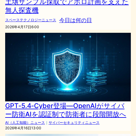
土壌サンプル採取でアポロ計画を支えた
無人探査機
今日は何の日
スペーステクノロジーニュース
2026年4月17日6:00
GPT‑5.4‑Cyber登場—OpenAIがサイバ
ー防衛AIを認証制で防衛者に段階開放へ
AI（人工知能）ニュース
｜
サイバーセキュリティニュース
2026年4月16日13:00