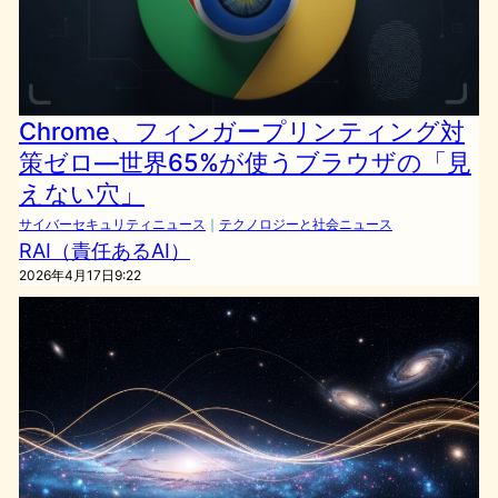
Chrome、フィンガープリンティング対
策ゼロ—世界65%が使うブラウザの「見
えない穴」
サイバーセキュリティニュース
｜
テクノロジーと社会ニュース
RAI（責任あるAI）
2026年4月17日9:22