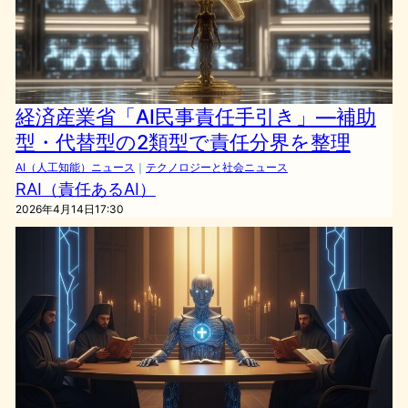
経済産業省「AI民事責任手引き」—補助
型・代替型の2類型で責任分界を整理
AI（人工知能）ニュース
｜
テクノロジーと社会ニュース
RAI（責任あるAI）
2026年4月14日17:30