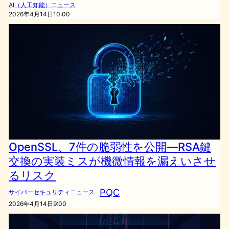
AI（人工知能）ニュース
2026年4月14日10:00
OpenSSL、7件の脆弱性を公開—RSA鍵
交換の実装ミスが機微情報を漏えいさせ
るリスク
PQC
サイバーセキュリティニュース
2026年4月14日9:00