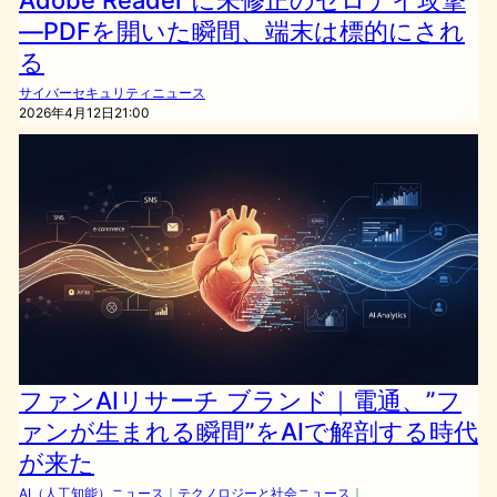
—PDFを開いた瞬間、端末は標的にされ
る
サイバーセキュリティニュース
2026年4月12日21:00
ファンAIリサーチ ブランド｜電通、”フ
ァンが生まれる瞬間”をAIで解剖する時代
が来た
AI（人工知能）ニュース
｜
テクノロジーと社会ニュース
｜