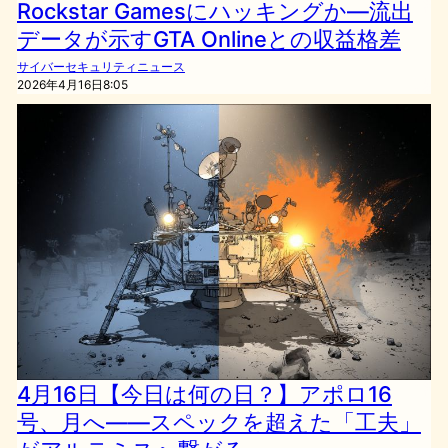
Rockstar Gamesにハッキングか—流出
データが示すGTA Onlineとの収益格差
サイバーセキュリティニュース
2026年4月16日8:05
4月16日【今日は何の日？】アポロ16
号、月へ――スペックを超えた「工夫」