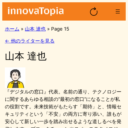
内
容
を
ス
ホーム
»
山本 達也
»
Page 15
キ
← 他のライターを見る
ッ
プ
山本 達也
『デジタルの窓口』代表。名前の通り、テクノロジー
に関するあらゆる相談の”最初の窓口”になることが私
の役割です。未来技術がもたらす「期待」と、情報セ
キュリティという「不安」の両方に寄り添い、誰もが
安心して新しい一歩を踏み出せるような道しるべを発