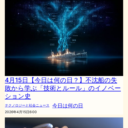
4月15日【今日は何の日？】不沈船の失
敗から学ぶ「技術とルール」のイノベー
ション史
今日は何の日
テクノロジーと社会ニュース
2026年4月15日6:00