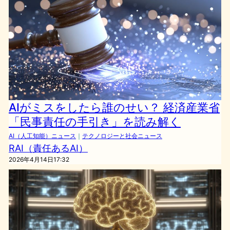
AIがミスをしたら誰のせい？ 経済産業省
「民事責任の手引き」を読み解く
AI（人工知能）ニュース
｜
テクノロジーと社会ニュース
RAI（責任あるAI）
2026年4月14日17:32