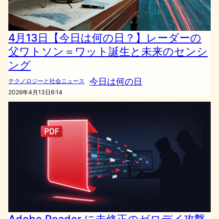
4月13日【今日は何の日？】レーダーの
父ワトソン＝ワット誕生と未来のセンシ
ング
今日は何の日
テクノロジーと社会ニュース
2026年4月13日6:14
Adobe Reader に未修正のゼロデイ攻撃