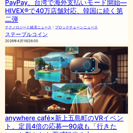
PayPay、台湾で海外支払いモード開始—
HIVEX®で40万店舗対応、韓国に続く第
二弾
テクノロジーと経済ニュース
｜
ブロックチェーンニュース
ステーブルコイン
2026年4月19日6:00
anywhere café×新上五島町のVRイベン
ト、定員4倍の応募—90歳も「行きた