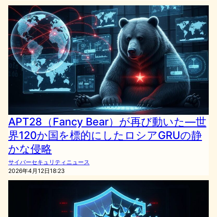
APT28（Fancy Bear）が再び動いた—世
界120か国を標的にしたロシアGRUの静
かな侵略
サイバーセキュリティニュース
2026年4月12日18:23