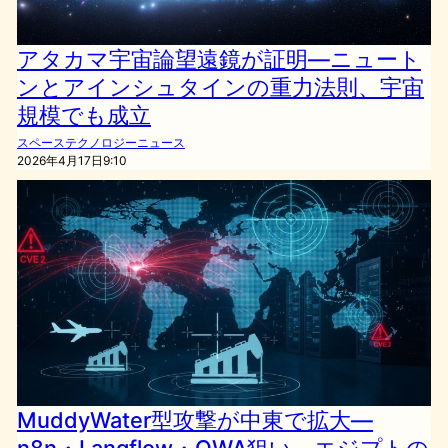
アタカマ宇宙論望遠鏡が証明—ニュート
ンとアインシュタインの重力法則、宇宙
規模でも成立
スペーステクノロジーニュース
2026年4月17日9:10
MuddyWater型攻撃が中東で拡大—
n8n・Langflow・OWA狙い、エジプトの