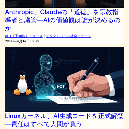
Anthropic、Claudeの「道徳」を宗教指
導者と議論—AIの価値観は誰が決めるの
か
AI（人工知能）ニュース
｜
テクノロジーと社会ニュース
2026年4月14日15:36
Linuxカーネル、AI生成コードを正式解禁
―責任はすべて人間が負う