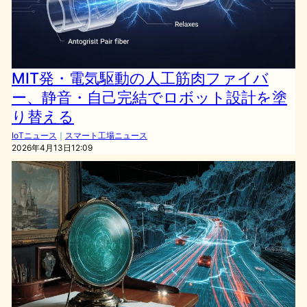
MIT発・電気駆動の人工筋肉ファイバ
ー、静音・自己完結でロボット設計を塗
り替える
IoTニュース
｜
スマート工場ニュース
2026年4月13日12:09