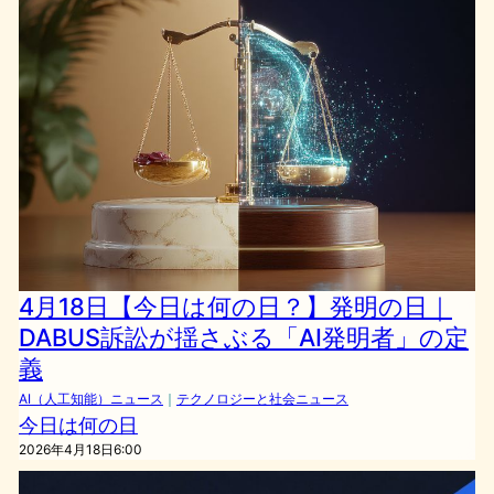
4月18日【今日は何の日？】発明の日｜
DABUS訴訟が揺さぶる「AI発明者」の定
義
AI（人工知能）ニュース
｜
テクノロジーと社会ニュース
今日は何の日
2026年4月18日6:00