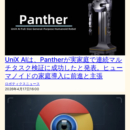
UniX AIは、Pantherが実家庭で連続マル
チタスク検証に成功したと発表。ヒュー
マノイドの家庭導入に前進と主張
ロボティクスニュース
2026年4月17日16:00