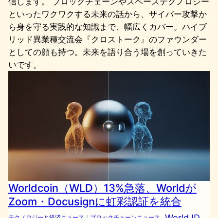
信します。 ブロックチェーンやスペーステクノロジー
といったワクワクする未来の話から、サイバー攻撃か
ら身を守る実践的な知識まで、幅広くカバー。ハイブ
リッド異業種交流会『クロストーク』のファウンダー
としての顔も持つ。未来を語り合う場を創っていきた
いです。
Worldcoin（WLD）13%急落、Worldが
Zoom・Docusignに虹彩認証を統合
World ID
テクノロジーと経済ニュース
｜
ブロックチェーンニュース