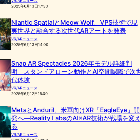
VR/ARニュース
2025年6月13日17:30
Niantic SpatialとMeow Wolf、VPS技術で現
実世界と融合する次世代ARアートを発表
VR/ARニュース
2025年6月13日14:00
Snap AR Spectacles 2026年モデル詳細判
明 スタンドアローン動作とAI空間認識で次
代体験
VR/ARニュース
2025年6月12日15:00
MetaとAnduril、米軍向けXR「EagleEye」開
発へ—Reality LabsのAI×AR技術が戦場を変
る
VR/ARニュース