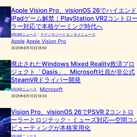
Apple Vision Pro、visionOS 26でハイエンド
iPadゲーム解禁｜PlayStation VR2コントロ
ラー対応で本格ゲーミング時代へ
VR/ARニュース
｜
テクノロジーとエンタメニュース
Apple
Apple Vision Pro
2025年6月10日18:50
廃止されたWindows Mixed Reality救済プロ
ジェクト「Oasis」、Microsoft社員が非公式
SteamVRドライバー開発
Microsoft
VR/ARニュース
2025年6月10日18:30
Vision Pro、visionOS 26でPSVR 2コントロ
ーラーとロジテック・ミューズ対応—空間コ
ピューティングが本格実用化
VR/ARニュース