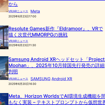
から
Meta
VR/ARニュース
2025年6月23日17:00
Resolute Games新作『Eldramoor』、VRで
描く次世代MMORPGの挑戦
VR/ARニュース
2025年6月23日11:30
Samsung Android XRヘッドセット「Project
Moohan」、2025年10月韓国先行発売の詳細
判明
SAMSUNG
Android XR
VR/ARニュース
2025年6月20日16:30
Meta、Horizon WorldsでAI環境生成機能を
もなく実装 – テキストプロンプトから仮想世