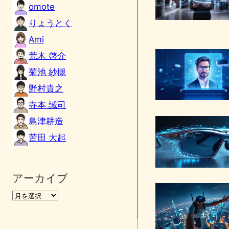
omote
りょうとく
Ami
荒木 啓介
菊池 紗槻
野村貴之
寺本 誠司
島津耕造
苦田 大起
アーカイブ