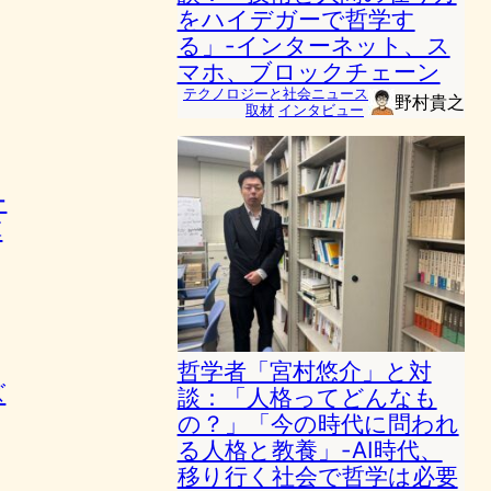
をハイデガーで哲学す
る」-インターネット、ス
マホ、ブロックチェーン
テクノロジーと社会ニュース
野村貴之
取材
インタビュー
ー
革
哲学者「宮村悠介」と対
ズ
談：「人格ってどんなも
の？」「今の時代に問われ
る人格と教養」-AI時代、
移り行く社会で哲学は必要