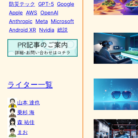
防災テック
GPT-5
Google
Apple
AWS
OpenAI
Anthropic
Meta
Microsoft
Android XR
Nvidia
総説
ライター一覧
山本 達也
乗杉 海
森 祐佳
まお