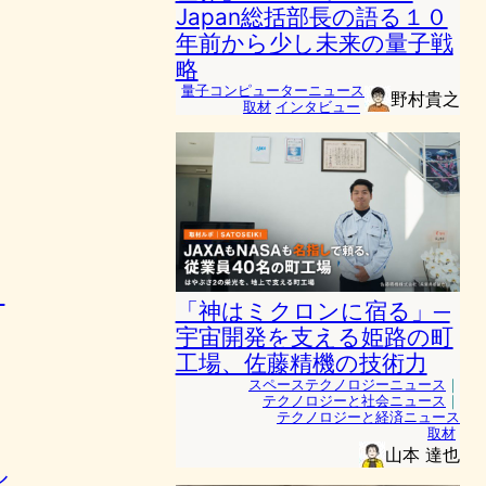
Japan総括部長の語る１０
年前から少し未来の量子戦
略
量子コンピューターニュース
野村貴之
取材
インタビュー
｜
「神はミクロンに宿る」─
宇宙開発を支える姫路の町
工場、佐藤精機の技術力
スペーステクノロジーニュース
｜
テクノロジーと社会ニュース
｜
テクノロジーと経済ニュース
取材
山本 達也
ル