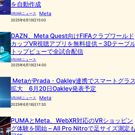
を自動作成
Meta
VR/ARニュース
2025年6月19日15:00
DAZN、Meta Quest向けFIFAクラブワールド
カップVR視聴アプリを無料提供 – 3Dテーブ
トップビューで全試合配信
VR/ARニュース
2025年6月19日14:00
MetaがPrada・Oakley連携でスマートグラ
拡大 6月20日Oakley発表予定
Meta
VR/ARニュース
2025年6月18日17:30
PUMAとMeta、WebXR対応のVRショッピン
グ体験を開始 – All Pro Nitroで足サイズ測定