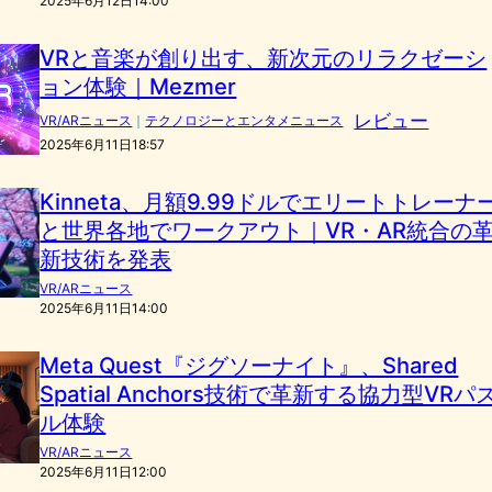
2025年6月12日14:00
VRと音楽が創り出す、新次元のリラクゼーシ
ョン体験｜Mezmer
レビュー
VR/ARニュース
｜
テクノロジーとエンタメニュース
2025年6月11日18:57
Kinneta、月額9.99ドルでエリートトレーナ
と世界各地でワークアウト｜VR・AR統合の
新技術を発表
VR/ARニュース
2025年6月11日14:00
Meta Quest『ジグソーナイト』、Shared
Spatial Anchors技術で革新する協力型VRパ
ル体験
VR/ARニュース
2025年6月11日12:00