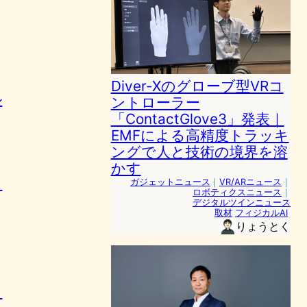
Diver-Xのグローブ型VRコ
ル
ントローラー
「ContactGlove3」発表｜
EMFによる高精度トラッキ
ングで人と技術の境界を溶
かす
ス
ガジェットニュース
｜
VR/ARニュース
｜
ロボティクスニュース
｜
デジタルツインニュース
取材
フィジカルAI
りょうとく
も