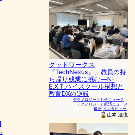
グッドワークス
『TechNexus』、教員の持
ち帰り残業に挑む—N-
E.X.T.ハイスクール構想と
教育DXの逆説
テクノロジーと社会ニュース
｜
テクノロジーと経済ニュース
取材
インタビュー
山本 達也
間
界