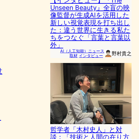
【インタビュー】『The
Unseen Beauty』全盲の映
像監督が生成AIを活用した
新しい視覚表現を打ち出し
た：違う世界に生きる私た
ちをつなぐ「言葉と言葉以
外」
AI（人工知能）ニュース
野村貴之
取材
インタビュー
世
え
哲学者「木村史人」と対
談：「技術と人間の在り方