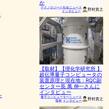
か
テクノロジーと社会ニュース
野村貴之
インタビュー
ー
【取材】【理化学研究所 】
超伝導量子コンピュータの
装置原理と現在地：RQC副
センター長 萬 伸一さんに
インタビュー
ン
量子コンピューターニュース
野村貴之
取材
インタビュー