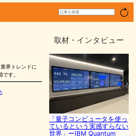
検
索
取材・インタビュー
、業界トレンドに
源です。
ハ
「量子コンピュータを使っ
ているという実感すらない
世界」ーIBM Quantum