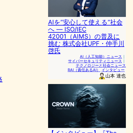
AIを”安心して使える”社会
へ ― ISO/IEC
42001（AIMS）の普及に
挑む 株式会社UPF・仲手川
啓氏
AI（人工知能）ニュース
｜
サイバーセキュリティニュース
｜
テクノロジーと社会ニュース
RAI（責任あるAI）
インタビュー
山本 達也
略