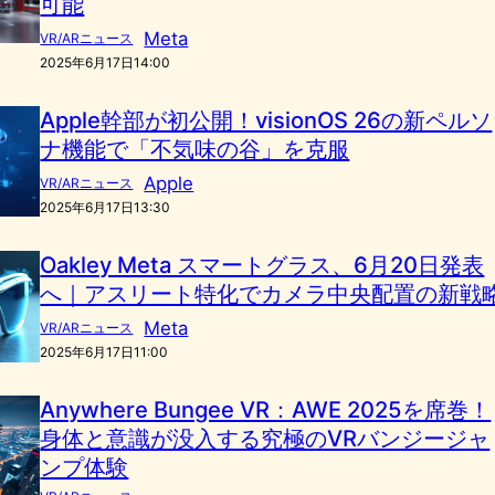
可能
Meta
VR/ARニュース
2025年6月17日14:00
Apple幹部が初公開！visionOS 26の新ペルソ
ナ機能で「不気味の谷」を克服
Apple
VR/ARニュース
2025年6月17日13:30
Oakley Meta スマートグラス、6月20日発表
へ｜アスリート特化でカメラ中央配置の新戦
Meta
VR/ARニュース
2025年6月17日11:00
Anywhere Bungee VR：AWE 2025を席巻！
身体と意識が没入する究極のVRバンジージャ
ンプ体験