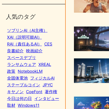
人気のタグ
ソブリンAI（AI主権）
XAI（説明可能AI）
RAI（責任あるAI）
CES
良書紹介
映画紹介
スペースデブリ
ランサムウェア
XREAL
政策
NotebookLM
全固体電池
フィジカルAI
ステーブルコイン
JPYC
キヤノン
CoeFont
著作権
今日は何の日
インタビュー
取材
Windows11