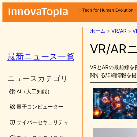
内
ーTech for Human Evolution
容
を
ス
ホーム
»
VR/AR
»
V
キ
VR/A
ッ
プ
最新ニュース一覧
VRとARの最前線
関する詳細情報を提
ニュースカテゴリ
AI（人工知能）
量子コンピューター
サイバーセキュリティ