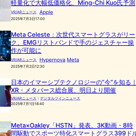
軽量化で大幅低価格化、Ming-Chi Kuo氏予測
Apple
VR/ARニュース
2025年7月3日17:00
Meta Celeste：次世代スマートグラスがリー
ク、EMGリストバンドで手のジェスチャー操
作が可能に
Hypernova
Meta
VR/ARニュース
2025年7月2日12:30
日本のイマーシブテクノロジーの”今”を知る
XR・メタバース総合展、明日より開催
VR/ARニュース
｜
デジタルツインニュース
2025年7月1日18:40
Meta×Oakley「HSTN」発表、3K動画・8時
間駆動でスポーツ特化スマートグラス399ド