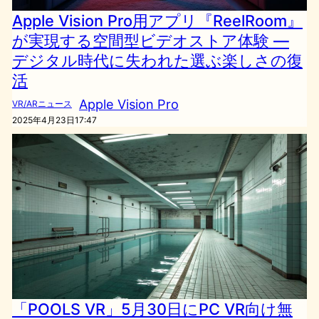
Apple Vision Pro用アプリ『ReelRoom』
が実現する空間型ビデオストア体験 —
デジタル時代に失われた選ぶ楽しさの復
活
Apple Vision Pro
VR/ARニュース
2025年4月23日17:47
「POOLS VR」5月30日にPC VR向け無