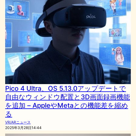
Pico 4 Ultra、OS 5.13.0アップデートで
自由なウィンドウ配置と3D画面録画機能
を追加 – AppleやMetaとの機能差を縮め
る
VR/ARニュース
2025年3月28日14:44