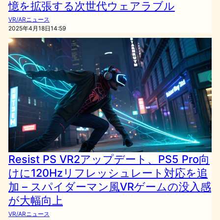
憶を拡張する次世代ウェアラブル
VR/ARニュース
2025年4月18日14:59
Resist PS VR2アップデート、PS5 Pro向
けに120Hzリフレッシュレート対応を追
加 – スパイダーマン風VRゲームの没入感
が大幅向上
VR/ARニュース