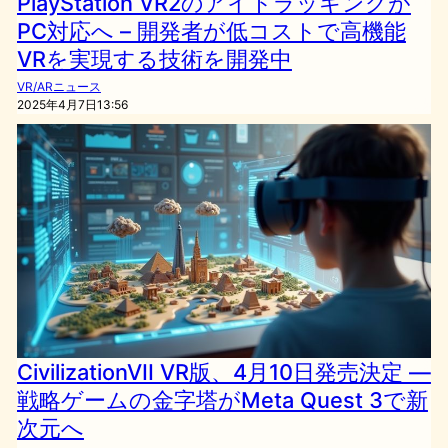
PlayStation VR2のアイトラッキングが
PC対応へ – 開発者が低コストで高機能
VRを実現する技術を開発中
VR/ARニュース
2025年4月7日13:56
CivilizationVII VR版、4月10日発売決定 —
戦略ゲームの金字塔がMeta Quest 3で新
次元へ