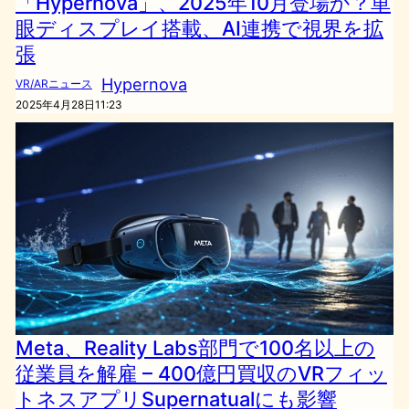
「Hypernova」、2025年10月登場か？単
眼ディスプレイ搭載、AI連携で視界を拡
張
Hypernova
VR/ARニュース
2025年4月28日11:23
Meta、Reality Labs部門で100名以上の
従業員を解雇 – 400億円買収のVRフィッ
トネスアプリSupernatualにも影響