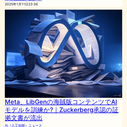
2025年1月11日23:36
Meta、LibGenの海賊版コンテンツでAI
モデルを訓練か?｜Zuckerberg承認の証
拠文書が流出
AI（人工知能）ニュース