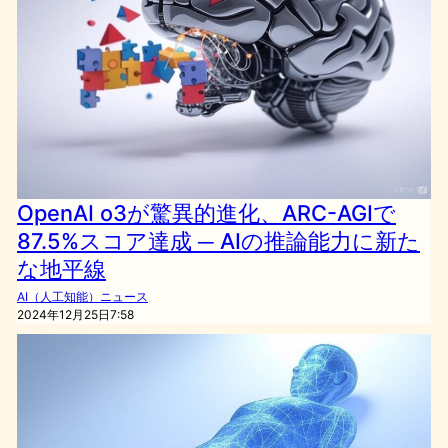
OpenAI o3が驚異的進化、ARC-AGIで
87.5%スコア達成 ─ AIの推論能力に新た
な地平線
AI（人工知能）ニュース
2024年12月25日7:58