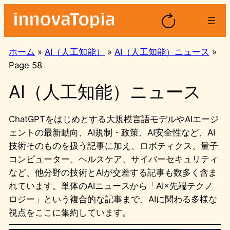
内
容
を
ス
ホーム
»
AI（人工知能）
»
AI（人工知能）ニュース
»
キ
Page 58
ッ
AI（人工知能）ニュース
プ
ChatGPTをはじめとする大規模言語モデルやAIエージ
ェントの最新動向、AI規制・政策、AI安全性など、AI
技術そのものを扱う記事に加え、ロボティクス、量子
コンピューター、ヘルスケア、サイバーセキュリティ
など、他分野の技術とAIが交差する記事も数多く含ま
れています。単体のAIニュースから「AI×先端テクノ
ロジー」という複合的な記事まで、AIに関わる多様な
視点をここに集約しています。