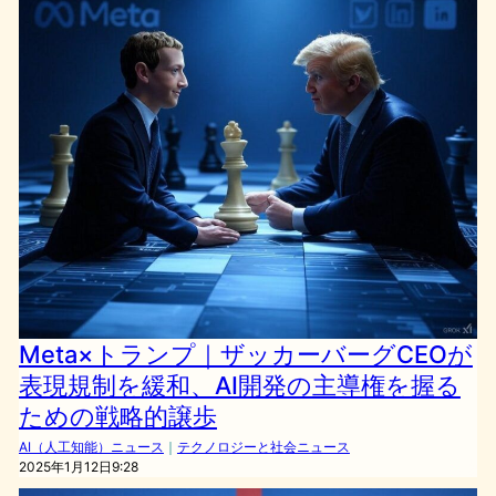
Meta×トランプ｜ザッカーバーグCEOが
表現規制を緩和、AI開発の主導権を握る
ための戦略的譲歩
AI（人工知能）ニュース
｜
テクノロジーと社会ニュース
2025年1月12日9:28