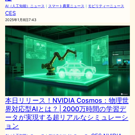
AI（人工知能）ニュース
｜
スマート農業ニュース
｜
モビリティーニュース
CES
2025年1月8日7:43
本日リリース！NVIDIA Cosmos：物理世
界対応型AIとは？│2000万時間の学習デ
ータが実現する超リアルなシミュレーシ
ョン