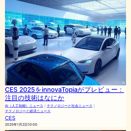
CES 2025をinnovaTopiaがプレビュー：
注目の技術はなにか
AI（人工知能）ニュース
｜
テクノロジーと社会ニュース
｜
テクノロジーと経済ニュース
CES
2025年1月2日10:00