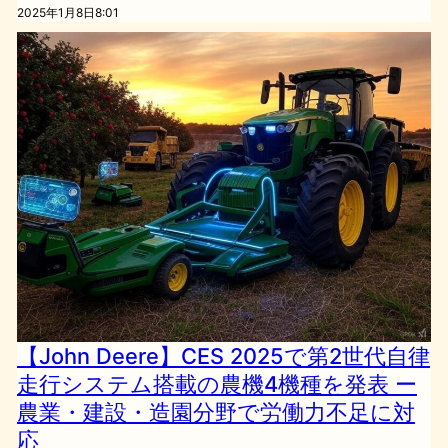
2025年1月8日8:01
【John Deere】CES 2025で第2世代自律
走行システム搭載の農機4機種を発表 ー
農業・建設・造園分野で労働力不足に対
応