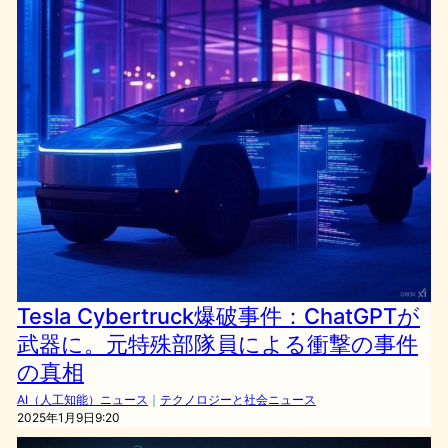
Tesla Cybertruck爆破事件：ChatGPTが
武器に。元特殊部隊員による衝撃の事件
の真相
AI（人工知能）ニュース
｜
テクノロジーと社会ニュース
2025年1月9日9:20