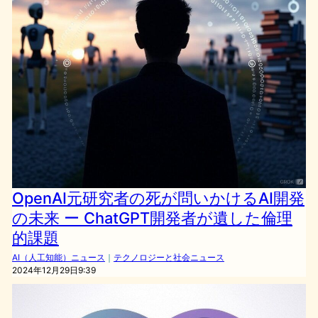
OpenAI元研究者の死が問いかけるAI開発
の未来 ー ChatGPT開発者が遺した倫理
的課題
AI（人工知能）ニュース
｜
テクノロジーと社会ニュース
2024年12月29日9:39