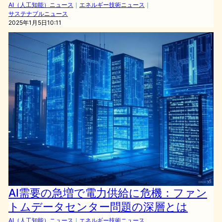
AI（人工知能）ニュース
｜
エネルギー技術ニュース
｜
サステナブルニュース
2025年1月5日10:11
AI需要の急増で電力供給に危機：ファン
トムデータセンター問題の深層とは
AI（人工知能）ニュース
｜
エネルギー技術ニュース