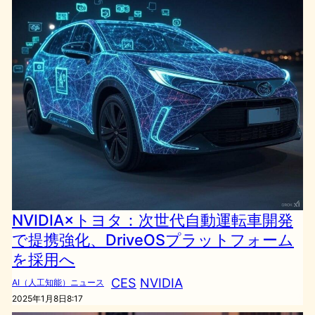
NVIDIA×トヨタ：次世代自動運転車開発
で提携強化、DriveOSプラットフォーム
を採用へ
CES
NVIDIA
AI（人工知能）ニュース
2025年1月8日8:17