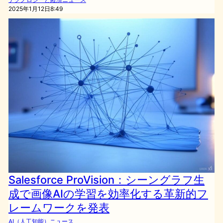
2025年1月12日8:49
Salesforce ProVision：シーングラフ生
成で画像AIの学習を効率化する革新的フ
レームワークを発表
AI（人工知能）ニュース