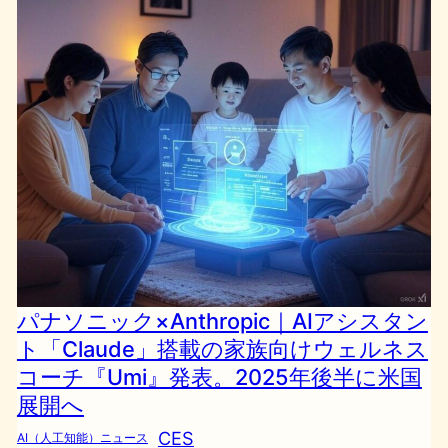
パナソニック×Anthropic｜AIアシスタン
ト「Claude」搭載の家族向けウェルネス
コーチ『Umi』発表。2025年後半に米国
展開へ
CES
AI（人工知能）ニュース