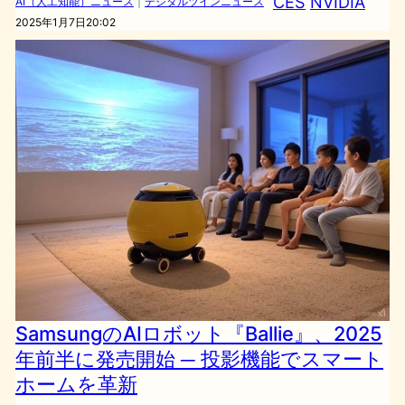
CES
NVIDIA
AI（人工知能）ニュース
｜
デジタルツインニュース
2025年1月7日20:02
SamsungのAIロボット『Ballie』、2025
年前半に発売開始 ─ 投影機能でスマート
ホームを革新