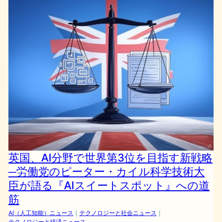
英国、AI分野で世界第3位を目指す新戦略
─労働党のピーター・カイル科学技術大
臣が語る『AIスイートスポット』への道
筋
AI（人工知能）ニュース
｜
テクノロジーと社会ニュース
｜
テクノロジーと経済ニュース