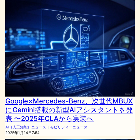
Google×Mercedes-Benz、次世代MBUX
にGemini搭載の新型AIアシスタントを発
表 〜2025年CLAから実装へ
AI（人工知能）ニュース
｜
モビリティーニュース
2025年1月14日7:54