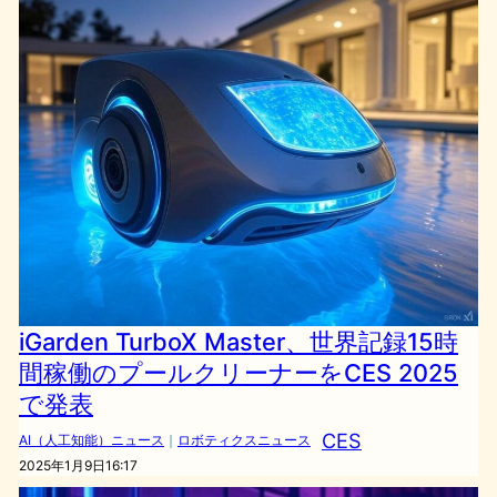
iGarden TurboX Master、世界記録15時
間稼働のプールクリーナーをCES 2025
で発表
CES
AI（人工知能）ニュース
｜
ロボティクスニュース
2025年1月9日16:17