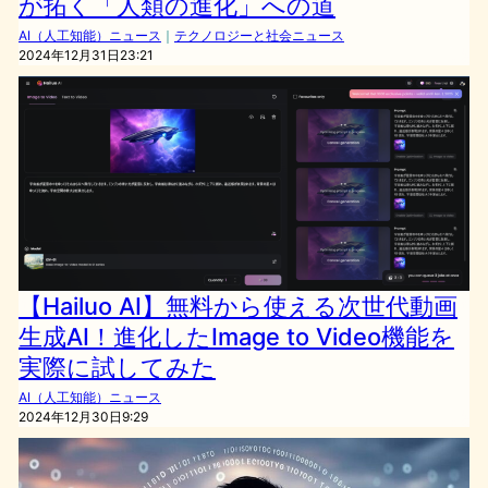
が拓く「人類の進化」への道
AI（人工知能）ニュース
｜
テクノロジーと社会ニュース
2024年12月31日23:21
【Hailuo AI】無料から使える次世代動画
生成AI！進化したImage to Video機能を
実際に試してみた
AI（人工知能）ニュース
2024年12月30日9:29