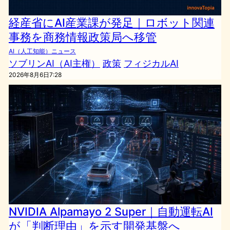
経産省にAI産業課が発足｜ロボット関連
事務を商務情報政策局へ移管
AI（人工知能）ニュース
ソブリンAI（AI主権）
政策
フィジカルAI
2026年8月6日7:28
NVIDIA Alpamayo 2 Super｜自動運転AI
が「判断理由」を示す開発基盤へ