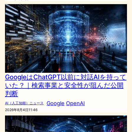
GoogleはChatGPT以前に対話AIを持って
いた？｜検索事業と安全性が阻んだ公開
判断
Google
OpenAI
AI（人工知能）ニュース
2026年8月4日11:46