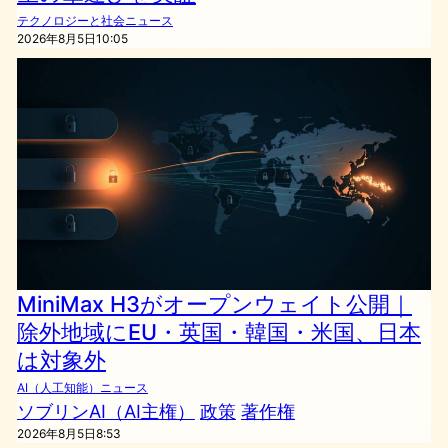
テクノロジーと社会ニュース
2026年8月5日10:05
MiniMax H3がオープンウェイト公開｜
除外地域にEU・英国・韓国・米国、日本
は対象外
AI（人工知能）ニュース
ソブリンAI（AI主権）
政策
著作権
2026年8月5日8:53