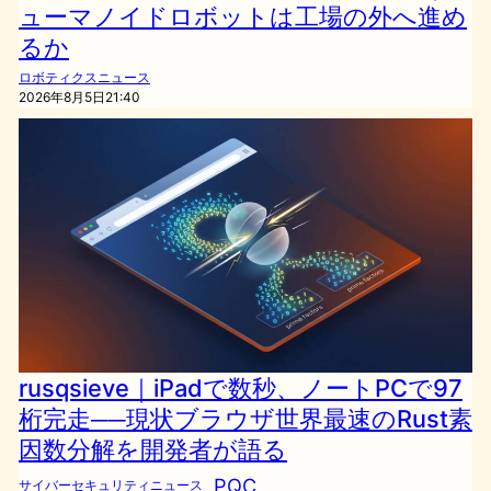
ューマノイドロボットは工場の外へ進め
るか
ロボティクスニュース
2026年8月5日21:40
rusqsieve｜iPadで数秒、ノートPCで97
桁完走──現状ブラウザ世界最速のRust素
因数分解を開発者が語る
PQC
サイバーセキュリティニュース