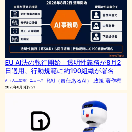
EU AI法の執行開始｜透明性義務が8月2
日適用、行動規範に約190組織が署名
RAI（責任あるAI）
政策
著作権
AI（人工知能）ニュース
2026年8月6日9:21