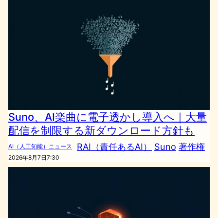
Suno、AI楽曲に電子透かし導入へ｜大量
配信を制限する新ダウンロード方針も
RAI（責任あるAI）
Suno
著作権
AI（人工知能）ニュース
2026年8月7日7:30