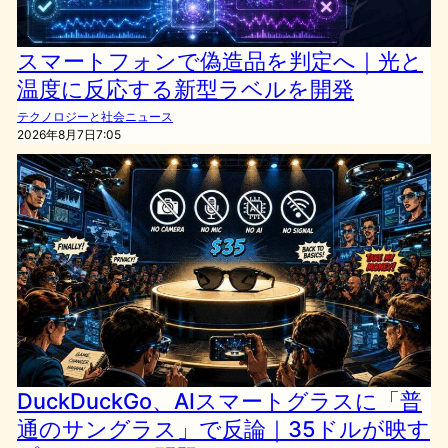
スマートフォンで偽造品を判定へ｜光と
温度に反応する新型ラベルを開発
テクノロジーと社会ニュース
2026年8月7日7:05
DuckDuckGo、AIスマートグラスに「普
通のサングラス」で反論｜35ドルが映す