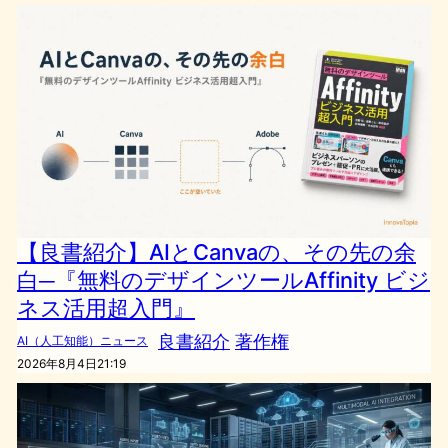
【良書紹介】AIとCanvaの、その先の余
白─『無料のデザインツールAffinity ビジ
ネス活用超入門』
良書紹介
著作権
AI（人工知能）ニュース
2026年8月4日21:19