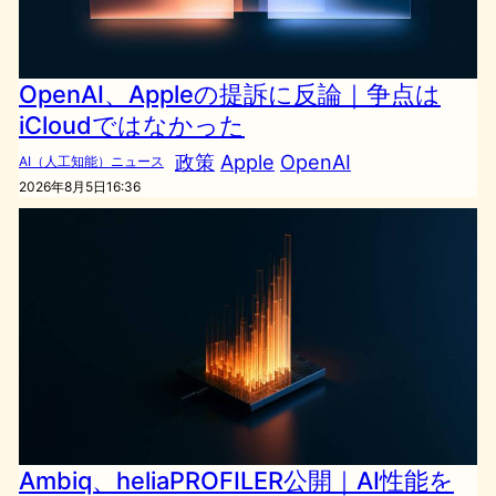
OpenAI、Appleの提訴に反論｜争点は
iCloudではなかった
政策
Apple
OpenAI
AI（人工知能）ニュース
2026年8月5日16:36
Ambiq、heliaPROFILER公開｜AI性能を