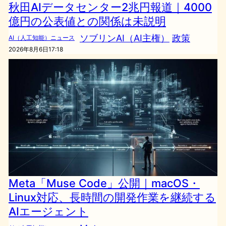
秋田AIデータセンター2兆円報道｜4000
億円の公表値との関係は未説明
ソブリンAI（AI主権）
政策
AI（人工知能）ニュース
2026年8月6日17:18
Meta「Muse Code」公開｜macOS・
Linux対応、長時間の開発作業を継続する
AIエージェント