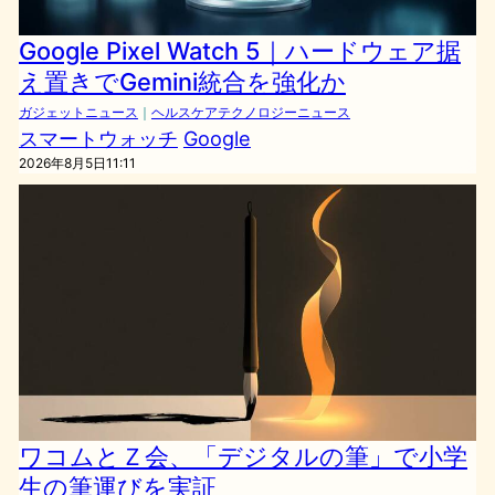
Google Pixel Watch 5｜ハードウェア据
え置きでGemini統合を強化か
ガジェットニュース
｜
ヘルスケアテクノロジーニュース
スマートウォッチ
Google
2026年8月5日11:11
ワコムとＺ会、「デジタルの筆」で小学
生の筆運びを実証