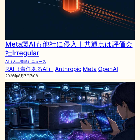
Meta製AIも他社に侵入｜共通点は評価会
社Irregular
AI（人工知能）ニュース
RAI（責任あるAI）
Anthropic
Meta
OpenAI
2026年8月7日7:08