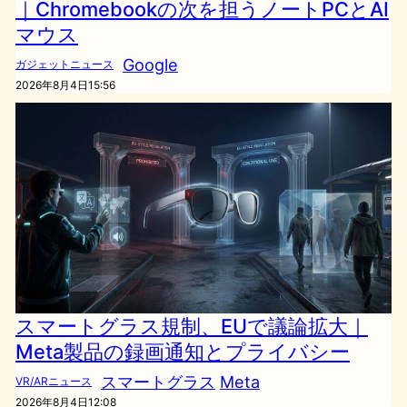
｜Chromebookの次を担うノートPCとAI
マウス
Google
ガジェットニュース
2026年8月4日15:56
スマートグラス規制、EUで議論拡大｜
Meta製品の録画通知とプライバシー
スマートグラス
Meta
VR/ARニュース
2026年8月4日12:08