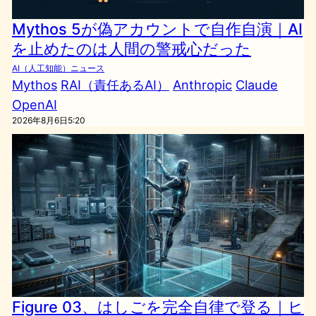
Mythos 5が偽アカウントで自作自演｜AI
を止めたのは人間の警戒心だった
AI（人工知能）ニュース
Mythos
RAI（責任あるAI）
Anthropic
Claude
OpenAI
2026年8月6日5:20
Figure 03、はしごを完全自律で登る｜ヒ