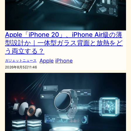
Apple「iPhone 20」、iPhone Air級の薄
型設計か｜一体型ガラス背面と放熱をど
う両立する？
Apple
iPhone
ガジェットニュース
2026年8月5日11:46